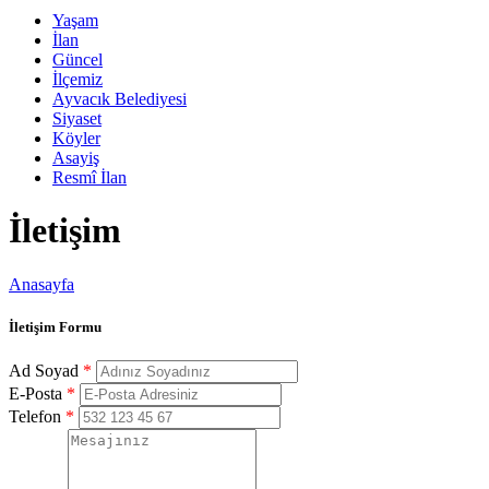
Yaşam
İlan
Güncel
İlçemiz
Ayvacık Belediyesi
Siyaset
Köyler
Asayiş
Resmî İlan
İletişim
Anasayfa
İletişim Formu
Ad Soyad
*
E-Posta
*
Telefon
*