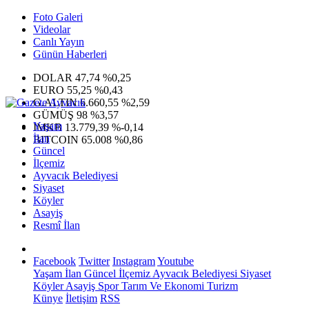
Foto Galeri
Videolar
Canlı Yayın
Günün Haberleri
DOLAR
47,74
%0,25
EURO
55,25
%0,43
G.ALTIN
6.660,55
%2,59
GÜMÜŞ
98
%3,57
Yaşam
IMKB
13.779,39
%-0,14
İlan
BITCOIN
65.008
%0,86
Güncel
İlçemiz
Ayvacık Belediyesi
Siyaset
Köyler
Asayiş
Resmî İlan
Facebook
Twitter
Instagram
Youtube
Yaşam
İlan
Güncel
İlçemiz
Ayvacık Belediyesi
Siyaset
Köyler
Asayiş
Spor
Tarım Ve Ekonomi
Turizm
Künye
İletişim
RSS