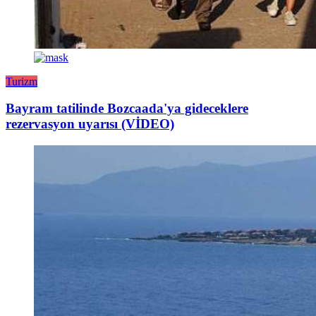
Turizm
Bayram tatilinde Bozcaada'ya gideceklere
rezervasyon uyarısı (VİDEO)