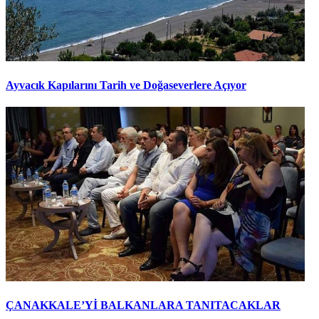
Ayvacık Kapılarını Tarih ve Doğaseverlere Açıyor
ÇANAKKALE’Yİ BALKANLARA TANITACAKLAR