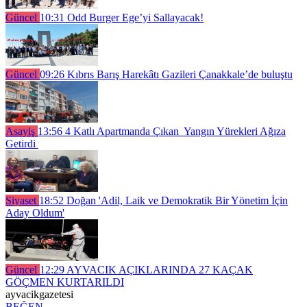
Güncel
10:31
Odd Burger Ege’yi Sallayacak!
Güncel
09:26
Kıbrıs Barış Harekâtı Gazileri Çanakkale’de buluştu
Asayiş
13:56
4 Katlı Apartmanda Çıkan Yangın Yürekleri Ağıza
Getirdi
Siyaset
18:52
Doğan 'Adil, Laik ve Demokratik Bir Yönetim İçin
Aday Oldum'
Güncel
12:29
AYVACIK AÇIKLARINDA 27 KAÇAK
GÖÇMEN KURTARILDI
ayvacikgazetesi
BEĞEN