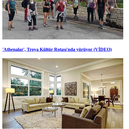
'Athenalar', Troya Kültür Rotası'nda yürüyor (VİDEO)