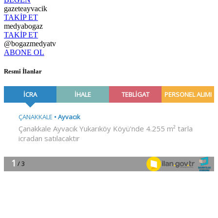
gazeteayvacik
TAKİP ET
medyabogaz
TAKİP ET
@bogazmedyatv
ABONE OL
Resmî İlanlar