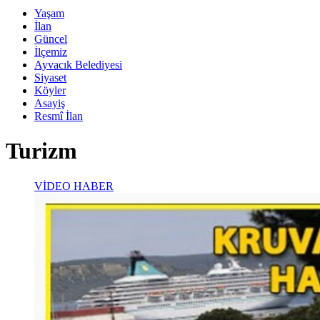
Yaşam
İlan
Güncel
İlçemiz
Ayvacık Belediyesi
Siyaset
Köyler
Asayiş
Resmî İlan
Turizm
VİDEO HABER