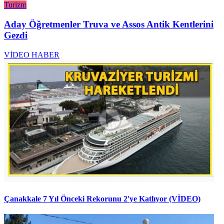
Turizm
Aday Öğretmenler Truva ve Assos Antik Kentlerini
Gezdi
VİDEO HABER
Çanakkale 7 Yıl Önceki Rekorunu 2'ye Katlıyor (VİDEO)