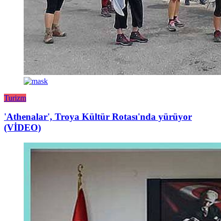
Turizm
'Athenalar', Troya Kültür Rotası'nda yürüyor
(VİDEO)