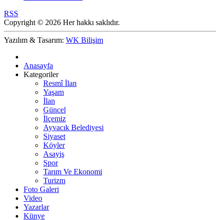
RSS
Copyright © 2026 Her hakkı saklıdır.
Yazılım & Tasarım:
WK Bilişim
Anasayfa
Kategoriler
Resmî İlan
Yaşam
İlan
Güncel
İlçemiz
Ayvacık Belediyesi
Siyaset
Köyler
Asayiş
Spor
Tarım Ve Ekonomi
Turizm
Foto Galeri
Video
Yazarlar
Künye