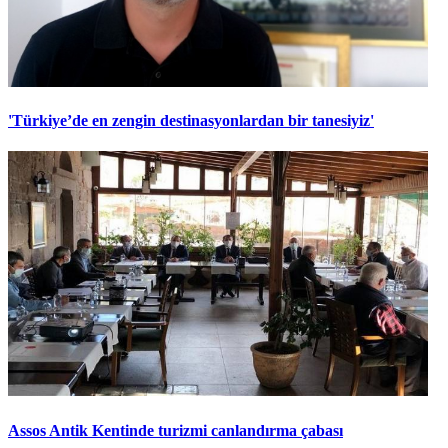
'Türkiye’de en zengin destinasyonlardan bir tanesiyiz'
Assos Antik Kentinde turizmi canlandırma çabası