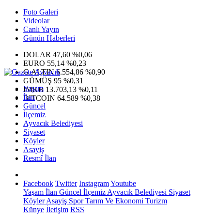
Foto Galeri
Videolar
Canlı Yayın
Günün Haberleri
DOLAR
47,60
%0,06
EURO
55,14
%0,23
G.ALTIN
6.554,86
%0,90
GÜMÜŞ
95
%0,31
Yaşam
IMKB
13.703,13
%0,11
İlan
BITCOIN
64.589
%0,38
Güncel
İlçemiz
Ayvacık Belediyesi
Siyaset
Köyler
Asayiş
Resmî İlan
Facebook
Twitter
Instagram
Youtube
Yaşam
İlan
Güncel
İlçemiz
Ayvacık Belediyesi
Siyaset
Köyler
Asayiş
Spor
Tarım Ve Ekonomi
Turizm
Künye
İletişim
RSS