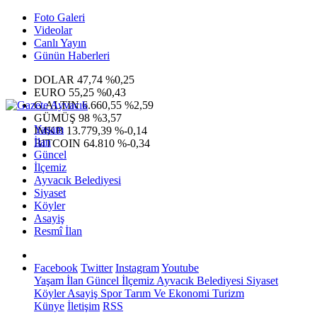
Foto Galeri
Videolar
Canlı Yayın
Günün Haberleri
DOLAR
47,74
%0,25
EURO
55,25
%0,43
G.ALTIN
6.660,55
%2,59
GÜMÜŞ
98
%3,57
Yaşam
IMKB
13.779,39
%-0,14
İlan
BITCOIN
64.810
%-0,34
Güncel
İlçemiz
Ayvacık Belediyesi
Siyaset
Köyler
Asayiş
Resmî İlan
Facebook
Twitter
Instagram
Youtube
Yaşam
İlan
Güncel
İlçemiz
Ayvacık Belediyesi
Siyaset
Köyler
Asayiş
Spor
Tarım Ve Ekonomi
Turizm
Künye
İletişim
RSS