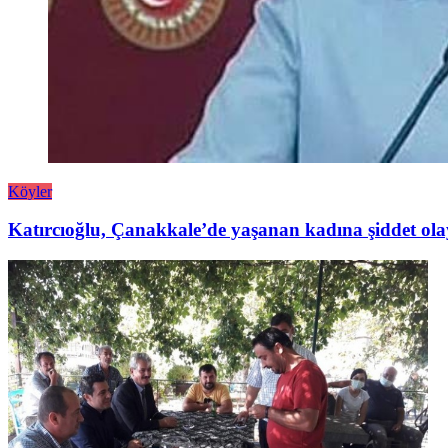
Köyler
Katırcıoğlu, Çanakkale’de yaşanan kadına şiddet ola