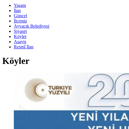
Yaşam
İlan
Güncel
İlçemiz
Ayvacık Belediyesi
Siyaset
Köyler
Asayiş
Resmî İlan
Köyler