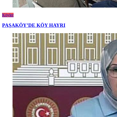
Köyler
PAŞAKÖY’DE KÖY HAYRI