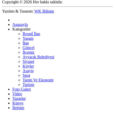
Copyright © 2026 Her hakkı saklıdır.
Yazılım & Tasarım:
WK Bilişim
Anasayfa
Kategoriler
Resmî İlan
Yaşam
İlan
Güncel
İlçemiz
Ayvacık Belediyesi
Siyaset
Köyler
Asayiş
Spor
Tarım Ve Ekonomi
Turizm
Foto Galeri
Video
Yazarlar
Künye
İletişim