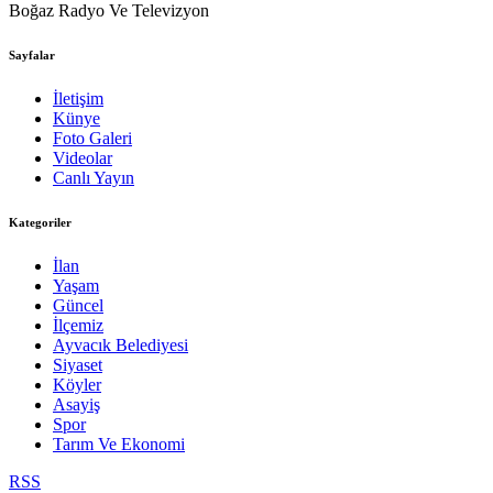
Boğaz Radyo Ve Televizyon
Sayfalar
İletişim
Künye
Foto Galeri
Videolar
Canlı Yayın
Kategoriler
İlan
Yaşam
Güncel
İlçemiz
Ayvacık Belediyesi
Siyaset
Köyler
Asayiş
Spor
Tarım Ve Ekonomi
RSS