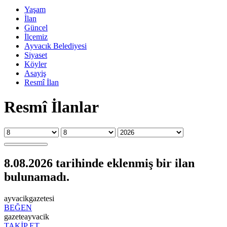
Yaşam
İlan
Güncel
İlçemiz
Ayvacık Belediyesi
Siyaset
Köyler
Asayiş
Resmî İlan
Resmî İlanlar
8.08.2026 tarihinde eklenmiş bir ilan
bulunamadı.
ayvacikgazetesi
BEĞEN
gazeteayvacik
TAKİP ET