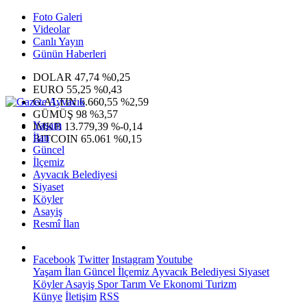
Foto Galeri
Videolar
Canlı Yayın
Günün Haberleri
DOLAR
47,74
%0,25
EURO
55,25
%0,43
G.ALTIN
6.660,55
%2,59
GÜMÜŞ
98
%3,57
Yaşam
IMKB
13.779,39
%-0,14
İlan
BITCOIN
65.061
%0,15
Güncel
İlçemiz
Ayvacık Belediyesi
Siyaset
Köyler
Asayiş
Resmî İlan
Facebook
Twitter
Instagram
Youtube
Yaşam
İlan
Güncel
İlçemiz
Ayvacık Belediyesi
Siyaset
Köyler
Asayiş
Spor
Tarım Ve Ekonomi
Turizm
Künye
İletişim
RSS