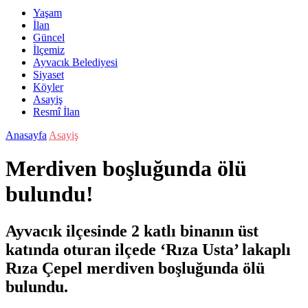
Yaşam
İlan
Güncel
İlçemiz
Ayvacık Belediyesi
Siyaset
Köyler
Asayiş
Resmî İlan
Anasayfa
Asayiş
Merdiven boşluğunda ölü
bulundu!
Ayvacık ilçesinde 2 katlı binanın üst
katında oturan ilçede ‘Rıza Usta’ lakaplı
Rıza Çepel merdiven boşluğunda ölü
bulundu.