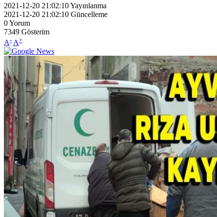
2021-12-20 21:02:10
Yayınlanma
2021-12-20 21:02:10
Güncelleme
0
Yorum
7349
Gösterim
-
+
A
A