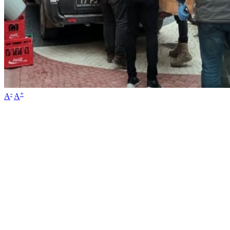
-
+
A
A