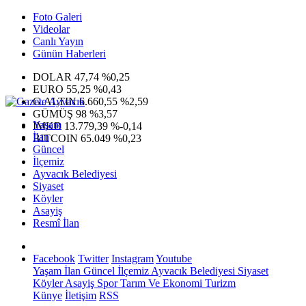
Foto Galeri
Videolar
Canlı Yayın
Günün Haberleri
DOLAR
47,74
%0,25
EURO
55,25
%0,43
G.ALTIN
6.660,55
%2,59
GÜMÜŞ
98
%3,57
Yaşam
IMKB
13.779,39
%-0,14
İlan
BITCOIN
65.049
%0,23
Güncel
İlçemiz
Ayvacık Belediyesi
Siyaset
Köyler
Asayiş
Resmî İlan
Facebook
Twitter
Instagram
Youtube
Yaşam
İlan
Güncel
İlçemiz
Ayvacık Belediyesi
Siyaset
Köyler
Asayiş
Spor
Tarım Ve Ekonomi
Turizm
Künye
İletişim
RSS