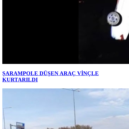
ŞARAMPOLE DÜŞEN ARAÇ VİNÇLE
KURTARILDI