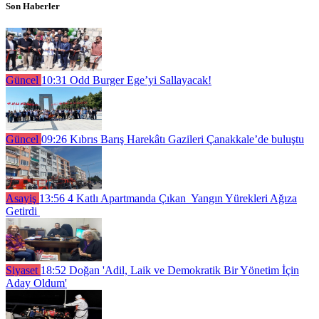
Son Haberler
Güncel
10:31
Odd Burger Ege’yi Sallayacak!
Güncel
09:26
Kıbrıs Barış Harekâtı Gazileri Çanakkale’de buluştu
Asayiş
13:56
4 Katlı Apartmanda Çıkan Yangın Yürekleri Ağıza
Getirdi
Siyaset
18:52
Doğan 'Adil, Laik ve Demokratik Bir Yönetim İçin
Aday Oldum'