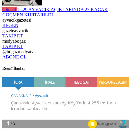
Güncel
12:29
AYVACIK AÇIKLARINDA 27 KAÇAK
GÖÇMEN KURTARILDI
ayvacikgazetesi
BEĞEN
gazeteayvacik
TAKİP ET
medyabogaz
TAKİP ET
@bogazmedyatv
ABONE OL
Resmî İlanlar