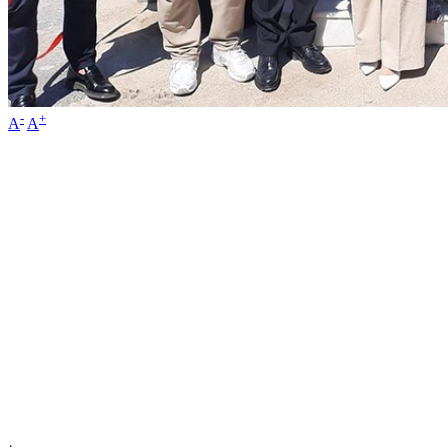
-
+
A
A