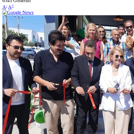
6343
Gösterim
-
+
A
A