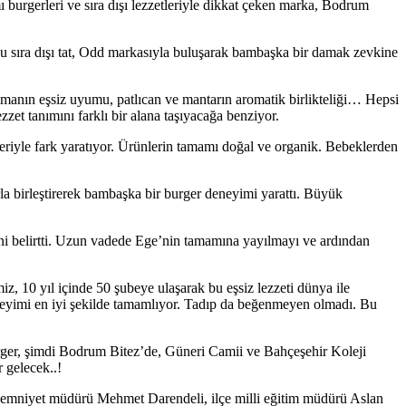
burgerleri ve sıra dışı lezzetleriyle dikkat çeken marka, Bodrum
bu sıra dışı tat, Odd markasıyla buluşarak bambaşka bir damak zevkine
lmanın eşsiz uyumu, patlıcan ve mantarın aromatik birlikteliği… Hepsi
et tanımını farklı bir alana taşıyacağa benziyor.
eriyle fark yaratıyor. Ürünlerin tamamı doğal ve organik. Bebeklerden
la birleştirerek bambaşka bir burger deneyimi yarattı. Büyük
ni belirtti. Uzun vadede Ege’nin tamamına yayılmayı ve ardından
 10 yıl içinde 50 şubeye ulaşarak bu eşsiz lezzeti dünya ile
eneyimi en iyi şekilde tamamlıyor. Tadıp da beğenmeyen olmadı. Bu
urger, şimdi Bodrum Bitez’de, Güneri Camii ve Bahçeşehir Koleji
r gelecek..!
emniyet müdürü Mehmet Darendeli, ilçe milli eğitim müdürü Aslan