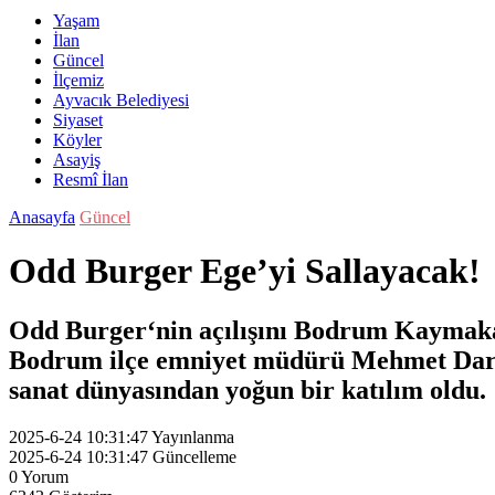
Yaşam
İlan
Güncel
İlçemiz
Ayvacık Belediyesi
Siyaset
Köyler
Asayiş
Resmî İlan
Anasayfa
Güncel
Odd Burger Ege’yi Sallayacak!
Odd Burger‘nin açılışını Bodrum Kaymaka
Bodrum ilçe emniyet müdürü Mehmet Darend
sanat dünyasından yoğun bir katılım oldu.
2025-6-24 10:31:47
Yayınlanma
2025-6-24 10:31:47
Güncelleme
0
Yorum