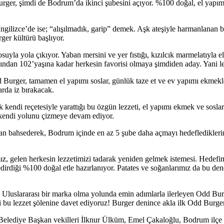
rger, şimdi de Bodrum’da ikinci şubesini açıyor. %100 doğal, el yapımı 
gilizce’de ise; “alışılmadık, garip” demek. Aşk ateşiyle harmanlanan 
ger kültürü başlıyor.
yla yola çıkıyor. Yaban mersini ve yer fıstığı, kızılcık marmelatıyla e
dan 102’yaşına kadar herkesin favorisi olmaya şimdiden aday. Yani lezz
d Burger, tamamen el yapımı soslar, günlük taze et ve ev yapımı ekmekl
arda iz bırakacak.
kendi reçetesiyle yarattığı bu özgün lezzeti, el yapımı ekmek ve soslar
la kendi yolunu çizmeye devam ediyor.
an bahsederek, Bodrum içinde en az 5 şube daha açmayı hedefledikleri
gelen herkesin lezzetimizi tadarak yeniden gelmek istemesi. Hedefimiz,
dirdiği %100 doğal etle hazırlanıyor. Patates ve soğanlarımız da bu d
r. Uluslararası bir marka olma yolunda emin adımlarla ilerleyen Odd B
esi bu lezzet şölenine davet ediyoruz! Burger denince akla ilk Odd Burge
lediye Başkan vekilleri İlknur Ülküm, Emel Çakaloğlu, Bodrum ilçe 