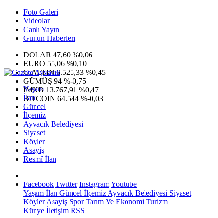
Foto Galeri
Videolar
Canlı Yayın
Günün Haberleri
DOLAR
47,60
%0,06
EURO
55,06
%0,10
G.ALTIN
6.525,33
%0,45
GÜMÜŞ
94
%-0,75
Yaşam
IMKB
13.767,91
%0,47
İlan
BITCOIN
64.544
%-0,03
Güncel
İlçemiz
Ayvacık Belediyesi
Siyaset
Köyler
Asayiş
Resmî İlan
Facebook
Twitter
Instagram
Youtube
Yaşam
İlan
Güncel
İlçemiz
Ayvacık Belediyesi
Siyaset
Köyler
Asayiş
Spor
Tarım Ve Ekonomi
Turizm
Künye
İletişim
RSS