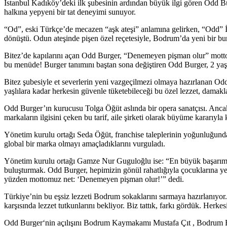
İstanbul Kadıköy’deki ilk şubesinin ardından büyük ilgi gören Odd Bu
halkına yepyeni bir tat deneyimi sunuyor.
“Od”, eski Türkçe’de mecazen “aşk ateşi” anlamına gelirken, “Odd” İn
dönüştü. Odun ateşinde pişen özel reçetesiyle, Bodrum’da yeni bir bur
Bitez’de kapılarını açan Odd Burger, “Denemeyen pişman olur” mottosu
bu menüde! Burger tanımını baştan sona değiştiren Odd Burger, 2 yaşın
Bitez şubesiyle et severlerin yeni vazgeçilmezi olmaya hazırlanan Od
yaşlılara kadar herkesin güvenle tüketebileceği bu özel lezzet, damakl
Odd Burger’ın kurucusu Tolga Öğüt aslında bir opera sanatçısı. Ancak 
markaların ilgisini çeken bu tarif, aile şirketi olarak büyüme kararıy
Yönetim kurulu ortağı Seda Öğüt, franchise taleplerinin yoğunluğund
global bir marka olmayı amaçladıklarını vurguladı.
Yönetim kurulu ortağı Gamze Nur Guguloğlu ise: “En büyük başarımız, 
buluşturmak. Odd Burger, hepimizin gönül rahatlığıyla çocuklarına ye
yüzden mottomuz net: ‘Denemeyen pişman olur!’” dedi.
Türkiye’nin bu eşsiz lezzeti Bodrum sokaklarını sarmaya hazırlanıyo
karşısında lezzet tutkunlarını bekliyor. Biz tattık, farkı gördük. Herk
Odd Burger‘nin açılışını Bodrum Kaymakamı Mustafa Çıt , Bodrum Be