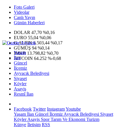
Foto Galeri
Videolar
Canlı Yayın
Günün Haberleri
DOLAR
47,70
%0,16
EURO
55,04
%0,06
G.ALTIN
6.503,44
%0,17
GÜMÜŞ
94
%0,14
Yaşam
IMKB
13.798,82
%0,70
İlan
BITCOIN
64.252
%-0,68
Güncel
İlçemiz
Ayvacık Belediyesi
Siyaset
Köyler
Asayiş
Resmî İlan
Facebook
Twitter
Instagram
Youtube
Yaşam
İlan
Güncel
İlçemiz
Ayvacık Belediyesi
Siyaset
Köyler
Asayiş
Spor
Tarım Ve Ekonomi
Turizm
Künye
İletişim
RSS