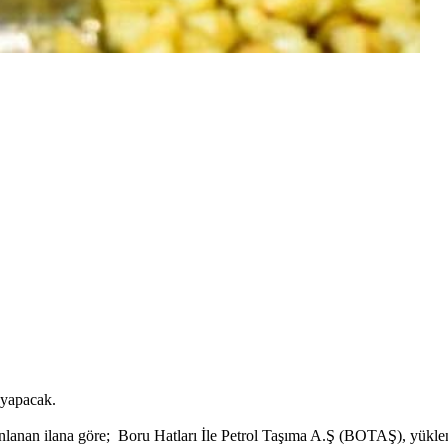
 yapacak.
ınlanan ilana göre; Boru Hatları İle Petrol Taşıma A.Ş (BOTAŞ), yüklen