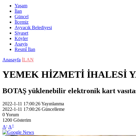
Yaşam
İlan
Güncel
İlçemiz
Ayvacık Belediyesi
Siyaset
Köyler
Asayiş
Resmî İlan
Anasayfa
İLAN
YEMEK HİZMETİ İHALESİ 
BOTAŞ yüklenebilir elektronik kart vasıta
2022-1-11 17:00:26
Yayınlanma
2022-1-11 17:00:26
Güncelleme
0
Yorum
1200
Gösterim
-
+
A
A