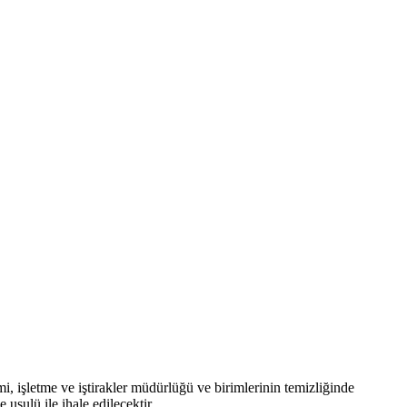
, işletme ve iştirakler müdürlüğü ve birimlerinin temizliğinde
sulü ile ihale edilecektir.