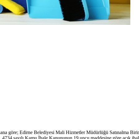
lana göre; Edirne Belediyesi Mali Hizmetler Müdürlüğü Satınalma Birimi
, 4734 sayılı Kamu İhale Kanununun 19 uncu maddesine göre açık ihale u