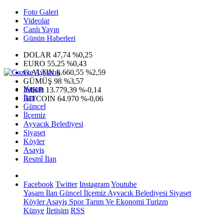
Foto Galeri
Videolar
Canlı Yayın
Günün Haberleri
DOLAR
47,74
%0,25
EURO
55,25
%0,43
G.ALTIN
6.660,55
%2,59
GÜMÜŞ
98
%3,57
Yaşam
IMKB
13.779,39
%-0,14
İlan
BITCOIN
64.970
%-0,06
Güncel
İlçemiz
Ayvacık Belediyesi
Siyaset
Köyler
Asayiş
Resmî İlan
Facebook
Twitter
Instagram
Youtube
Yaşam
İlan
Güncel
İlçemiz
Ayvacık Belediyesi
Siyaset
Köyler
Asayiş
Spor
Tarım Ve Ekonomi
Turizm
Künye
İletişim
RSS