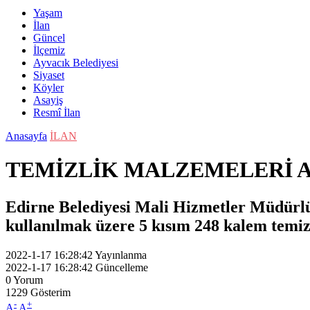
Yaşam
İlan
Güncel
İlçemiz
Ayvacık Belediyesi
Siyaset
Köyler
Asayiş
Resmî İlan
Anasayfa
İLAN
TEMİZLİK MALZEMELERİ 
Edirne Belediyesi Mali Hizmetler Müdürlüğ
kullanılmak üzere 5 kısım 248 kalem temiz
2022-1-17 16:28:42
Yayınlanma
2022-1-17 16:28:42
Güncelleme
0
Yorum
1229
Gösterim
-
+
A
A