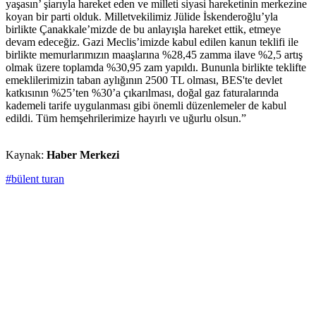
yaşasın’ şiarıyla hareket eden ve milleti siyasi hareketinin merkezine
koyan bir parti olduk. Milletvekilimiz Jülide İskenderoğlu’yla
birlikte Çanakkale’mizde de bu anlayışla hareket ettik, etmeye
devam edeceğiz. Gazi Meclis’imizde kabul edilen kanun teklifi ile
birlikte memurlarımızın maaşlarına %28,45 zamma ilave %2,5 artış
olmak üzere toplamda %30,95 zam yapıldı. Bununla birlikte teklifte
emeklilerimizin taban aylığının 2500 TL olması, BES'te devlet
katkısının %25’ten %30’a çıkarılması, doğal gaz faturalarında
kademeli tarife uygulanması gibi önemli düzenlemeler de kabul
edildi. Tüm hemşehrilerimize hayırlı ve uğurlu olsun.”
Kaynak:
Haber Merkezi
#bülent turan