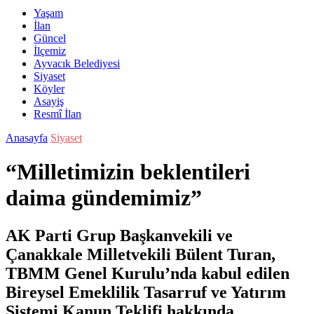
Yaşam
İlan
Güncel
İlçemiz
Ayvacık Belediyesi
Siyaset
Köyler
Asayiş
Resmî İlan
Anasayfa
Siyaset
“Milletimizin beklentileri
daima gündemimiz”
AK Parti Grup Başkanvekili ve
Çanakkale Milletvekili Bülent Turan,
TBMM Genel Kurulu’nda kabul edilen
Bireysel Emeklilik Tasarruf ve Yatırım
Sistemi Kanun Teklifi hakkında