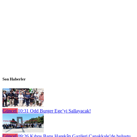
Son Haberler
Güncel
10:31
Odd Burger Ege’yi Sallayacak!
Güncel
09:26
Kıbrıs Barış Harekâtı Gazileri Çanakkale’de buluştu