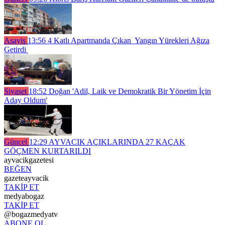
Asayiş
13:56
4 Katlı Apartmanda Çıkan Yangın Yürekleri Ağıza
Getirdi
Siyaset
18:52
Doğan 'Adil, Laik ve Demokratik Bir Yönetim İçin
Aday Oldum'
Güncel
12:29
AYVACIK AÇIKLARINDA 27 KAÇAK
GÖÇMEN KURTARILDI
ayvacikgazetesi
BEĞEN
gazeteayvacik
TAKİP ET
medyabogaz
TAKİP ET
@bogazmedyatv
ABONE OL