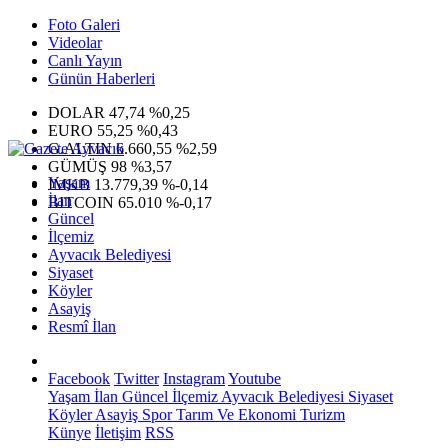
Foto Galeri
Videolar
Canlı Yayın
Günün Haberleri
DOLAR
47,74
%0,25
EURO
55,25
%0,43
G.ALTIN
6.660,55
%2,59
GÜMÜŞ
98
%3,57
Yaşam
IMKB
13.779,39
%-0,14
İlan
BITCOIN
65.010
%-0,17
Güncel
İlçemiz
Ayvacık Belediyesi
Siyaset
Köyler
Asayiş
Resmî İlan
Facebook
Twitter
Instagram
Youtube
Yaşam
İlan
Güncel
İlçemiz
Ayvacık Belediyesi
Siyaset
Köyler
Asayiş
Spor
Tarım Ve Ekonomi
Turizm
Künye
İletişim
RSS