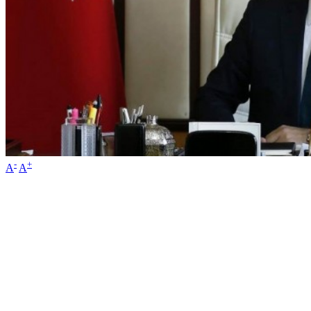
-
+
A
A