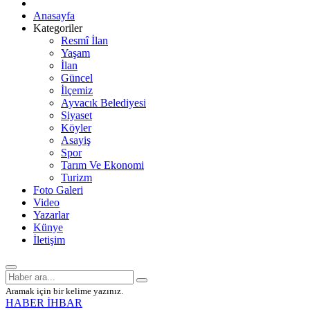
Anasayfa
Kategoriler
Resmî İlan
Yaşam
İlan
Güncel
İlçemiz
Ayvacık Belediyesi
Siyaset
Köyler
Asayiş
Spor
Tarım Ve Ekonomi
Turizm
Foto Galeri
Video
Yazarlar
Künye
İletişim
Aramak için bir kelime yazınız.
HABER İHBAR