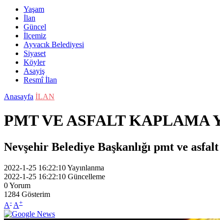
Yaşam
İlan
Güncel
İlçemiz
Ayvacık Belediyesi
Siyaset
Köyler
Asayiş
Resmî İlan
Anasayfa
İLAN
PMT VE ASFALT KAPLAMA 
Nevşehir Belediye Başkanlığı pmt ve asfal
2022-1-25 16:22:10
Yayınlanma
2022-1-25 16:22:10
Güncelleme
0
Yorum
1284
Gösterim
-
+
A
A