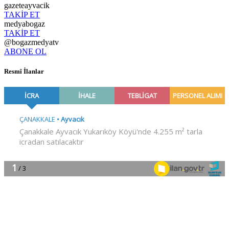
gazeteayvacik
TAKİP ET
medyabogaz
TAKİP ET
@bogazmedyatv
ABONE OL
Resmî İlanlar