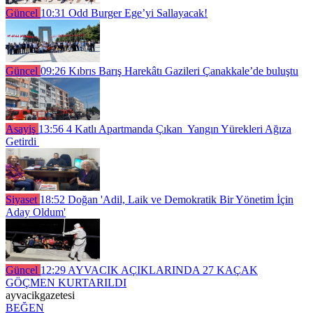
Güncel
10:31
Odd Burger Ege’yi Sallayacak!
Güncel
09:26
Kıbrıs Barış Harekâtı Gazileri Çanakkale’de buluştu
Asayiş
13:56
4 Katlı Apartmanda Çıkan Yangın Yürekleri Ağıza
Getirdi
Siyaset
18:52
Doğan 'Adil, Laik ve Demokratik Bir Yönetim İçin
Aday Oldum'
Güncel
12:29
AYVACIK AÇIKLARINDA 27 KAÇAK
GÖÇMEN KURTARILDI
ayvacikgazetesi
BEĞEN