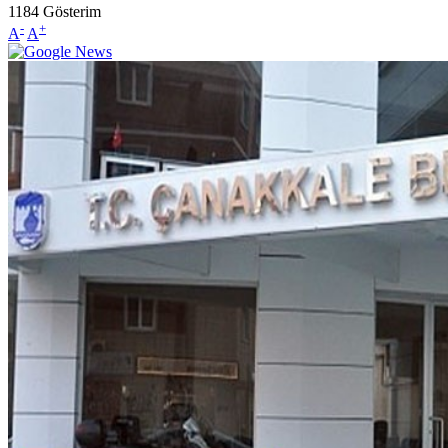
1184
Gösterim
-
+
A
A