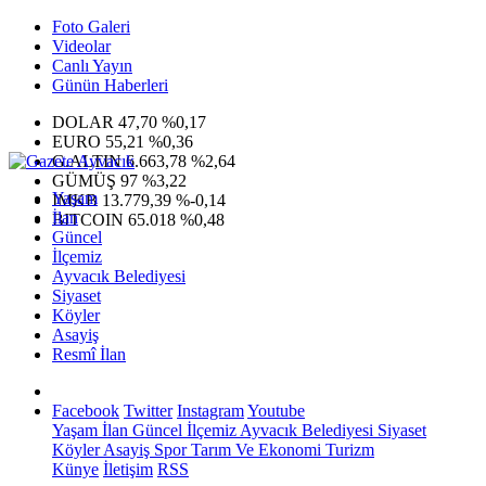
Foto Galeri
Videolar
Canlı Yayın
Günün Haberleri
DOLAR
47,70
%0,17
EURO
55,21
%0,36
G.ALTIN
6.663,78
%2,64
GÜMÜŞ
97
%3,22
Yaşam
IMKB
13.779,39
%-0,14
İlan
BITCOIN
65.018
%0,48
Güncel
İlçemiz
Ayvacık Belediyesi
Siyaset
Köyler
Asayiş
Resmî İlan
Facebook
Twitter
Instagram
Youtube
Yaşam
İlan
Güncel
İlçemiz
Ayvacık Belediyesi
Siyaset
Köyler
Asayiş
Spor
Tarım Ve Ekonomi
Turizm
Künye
İletişim
RSS