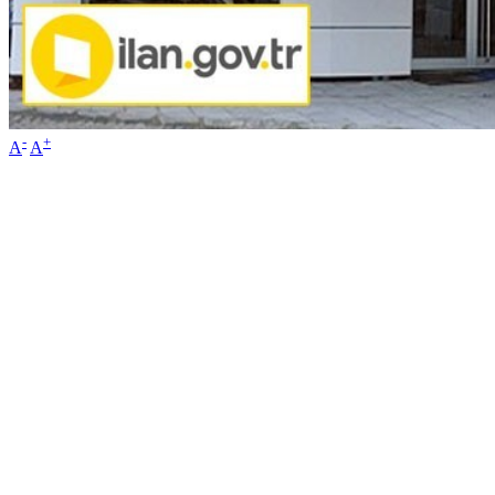
-
+
A
A