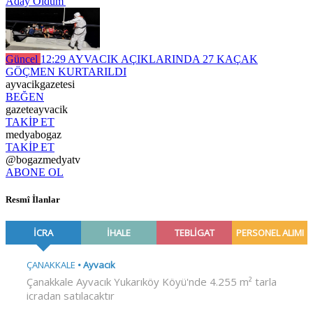
Aday Oldum'
Güncel
12:29
AYVACIK AÇIKLARINDA 27 KAÇAK
GÖÇMEN KURTARILDI
ayvacikgazetesi
BEĞEN
gazeteayvacik
TAKİP ET
medyabogaz
TAKİP ET
@bogazmedyatv
ABONE OL
Resmî İlanlar