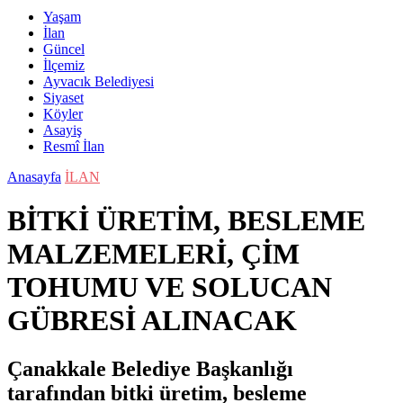
Yaşam
İlan
Güncel
İlçemiz
Ayvacık Belediyesi
Siyaset
Köyler
Asayiş
Resmî İlan
Anasayfa
İLAN
BİTKİ ÜRETİM, BESLEME
MALZEMELERİ, ÇİM
TOHUMU VE SOLUCAN
GÜBRESİ ALINACAK
Çanakkale Belediye Başkanlığı
tarafından bitki üretim, besleme