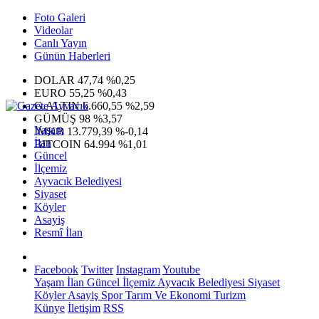
Foto Galeri
Videolar
Canlı Yayın
Günün Haberleri
DOLAR
47,74
%0,25
EURO
55,25
%0,43
G.ALTIN
6.660,55
%2,59
GÜMÜŞ
98
%3,57
Yaşam
IMKB
13.779,39
%-0,14
İlan
BITCOIN
64.994
%1,01
Güncel
İlçemiz
Ayvacık Belediyesi
Siyaset
Köyler
Asayiş
Resmî İlan
Facebook
Twitter
Instagram
Youtube
Yaşam
İlan
Güncel
İlçemiz
Ayvacık Belediyesi
Siyaset
Köyler
Asayiş
Spor
Tarım Ve Ekonomi
Turizm
Künye
İletişim
RSS