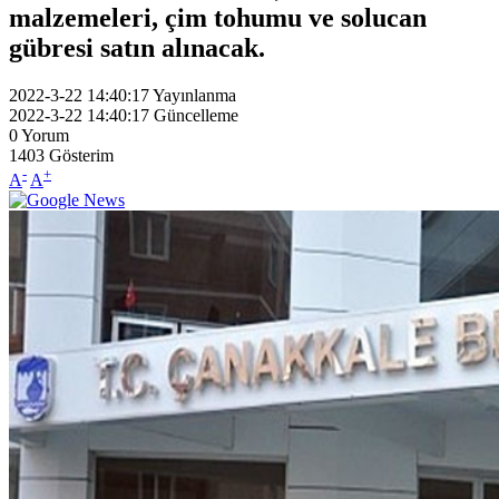
malzemeleri, çim tohumu ve solucan
gübresi satın alınacak.
2022-3-22 14:40:17
Yayınlanma
2022-3-22 14:40:17
Güncelleme
0
Yorum
1403
Gösterim
-
+
A
A