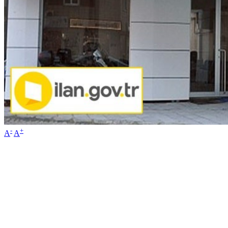
-
+
A
A