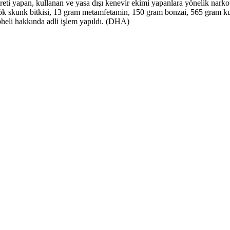
reti yapan, kullanan ve yasa dışı kenevir ekimi yapanlara yönelik narkot
kök skunk bitkisi, 13 gram metamfetamin, 150 gram bonzai, 565 gram ku
üpheli hakkında adli işlem yapıldı. (DHA)