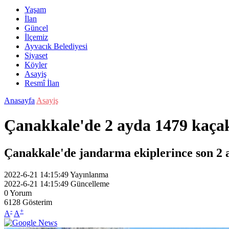
Yaşam
İlan
Güncel
İlçemiz
Ayvacık Belediyesi
Siyaset
Köyler
Asayiş
Resmî İlan
Anasayfa
Asayiş
Çanakkale'de 2 ayda 1479 kaça
Çanakkale'de jandarma ekiplerince son 2
2022-6-21 14:15:49
Yayınlanma
2022-6-21 14:15:49
Güncelleme
0
Yorum
6128
Gösterim
-
+
A
A