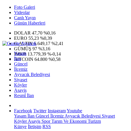
Foto Galeri
Videolar
Canlı Yayın
Günün Haberleri
DOLAR
47,70
%0,16
EURO
55,23
%0,39
G.ALTIN
6.649,17
%2,41
GÜMÜŞ
97
%3,16
Yaşam
IMKB
13.779,39
%-0,14
İlan
BITCOIN
64.800
%0,58
Güncel
İlçemiz
Ayvacık Belediyesi
Siyaset
Köyler
Asayiş
Resmî İlan
Facebook
Twitter
Instagram
Youtube
Yaşam
İlan
Güncel
İlçemiz
Ayvacık Belediyesi
Siyaset
Köyler
Asayiş
Spor
Tarım Ve Ekonomi
Turizm
Künye
İletişim
RSS