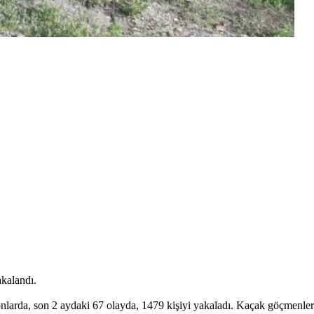
akalandı.
larda, son 2 aydaki 67 olayda, 1479 kişiyi yakaladı. Kaçak göçmenlere o