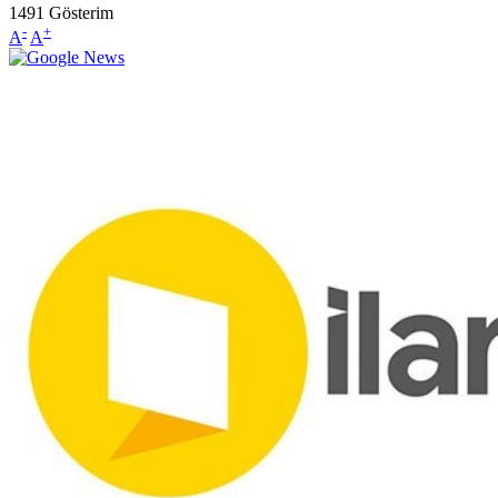
1491
Gösterim
-
+
A
A