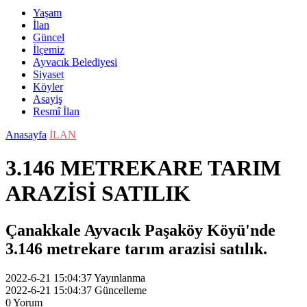
Yaşam
İlan
Güncel
İlçemiz
Ayvacık Belediyesi
Siyaset
Köyler
Asayiş
Resmî İlan
Anasayfa
İLAN
3.146 METREKARE TARIM
ARAZİSİ SATILIK
Çanakkale Ayvacık Paşaköy Köyü'nde
3.146 metrekare tarım arazisi satılık.
2022-6-21 15:04:37
Yayınlanma
2022-6-21 15:04:37
Güncelleme
0
Yorum