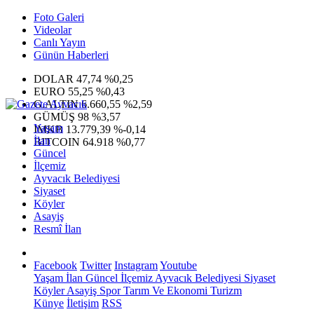
Foto Galeri
Videolar
Canlı Yayın
Günün Haberleri
DOLAR
47,74
%0,25
EURO
55,25
%0,43
G.ALTIN
6.660,55
%2,59
GÜMÜŞ
98
%3,57
Yaşam
IMKB
13.779,39
%-0,14
İlan
BITCOIN
64.918
%0,77
Güncel
İlçemiz
Ayvacık Belediyesi
Siyaset
Köyler
Asayiş
Resmî İlan
Facebook
Twitter
Instagram
Youtube
Yaşam
İlan
Güncel
İlçemiz
Ayvacık Belediyesi
Siyaset
Köyler
Asayiş
Spor
Tarım Ve Ekonomi
Turizm
Künye
İletişim
RSS