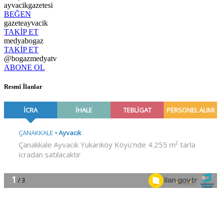
ayvacikgazetesi
BEĞEN
gazeteayvacik
TAKİP ET
medyabogaz
TAKİP ET
@bogazmedyatv
ABONE OL
Resmî İlanlar