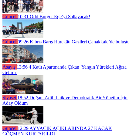
Güncel
10:31
Odd Burger Ege’yi Sallayacak!
Güncel
09:26
Kıbrıs Barış Harekâtı Gazileri Çanakkale’de buluştu
Asayiş
13:56
4 Katlı Apartmanda Çıkan Yangın Yürekleri Ağıza
Getirdi
Siyaset
18:52
Doğan 'Adil, Laik ve Demokratik Bir Yönetim İçin
Aday Oldum'
Güncel
12:29
AYVACIK AÇIKLARINDA 27 KAÇAK
GÖÇMEN KURTARILDI