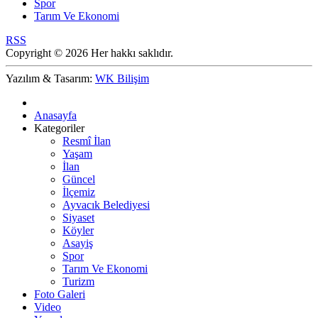
Spor
Tarım Ve Ekonomi
RSS
Copyright © 2026 Her hakkı saklıdır.
Yazılım & Tasarım:
WK Bilişim
Anasayfa
Kategoriler
Resmî İlan
Yaşam
İlan
Güncel
İlçemiz
Ayvacık Belediyesi
Siyaset
Köyler
Asayiş
Spor
Tarım Ve Ekonomi
Turizm
Foto Galeri
Video