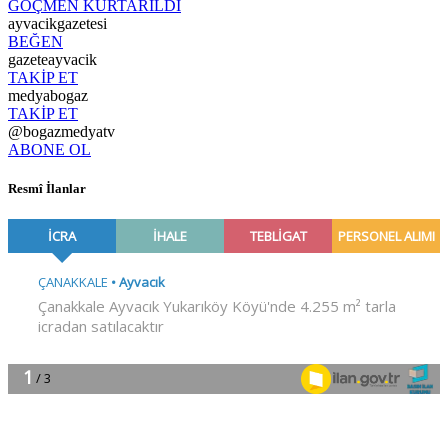
GÖÇMEN KURTARILDI
ayvacikgazetesi
BEĞEN
gazeteayvacik
TAKİP ET
medyabogaz
TAKİP ET
@bogazmedyatv
ABONE OL
Resmî İlanlar