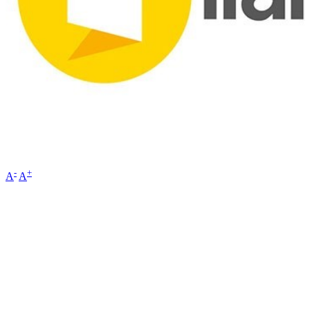
-
+
A
A