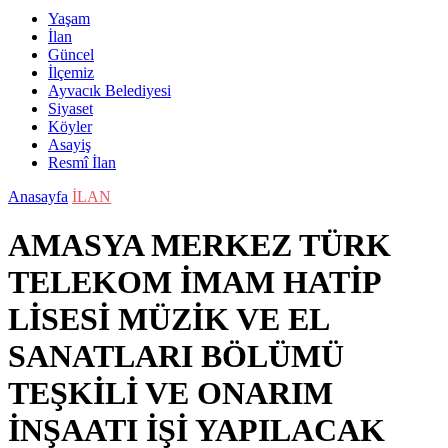
Yaşam
İlan
Güncel
İlçemiz
Ayvacık Belediyesi
Siyaset
Köyler
Asayiş
Resmî İlan
Anasayfa
İLAN
AMASYA MERKEZ TÜRK
TELEKOM İMAM HATİP
LİSESİ MÜZİK VE EL
SANATLARI BÖLÜMÜ
TEŞKİLİ VE ONARIM
İNŞAATI İŞİ YAPILACAK