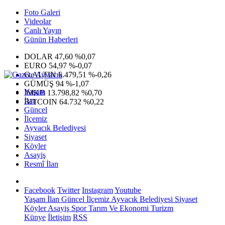
Foto Galeri
Videolar
Canlı Yayın
Günün Haberleri
DOLAR
47,60
%0,07
EURO
54,97
%-0,07
G.ALTIN
6.479,51
%-0,26
GÜMÜŞ
94
%-1,07
Yaşam
IMKB
13.798,82
%0,70
İlan
BITCOIN
64.732
%0,22
Güncel
İlçemiz
Ayvacık Belediyesi
Siyaset
Köyler
Asayiş
Resmî İlan
Facebook
Twitter
Instagram
Youtube
Yaşam
İlan
Güncel
İlçemiz
Ayvacık Belediyesi
Siyaset
Köyler
Asayiş
Spor
Tarım Ve Ekonomi
Turizm
Künye
İletişim
RSS