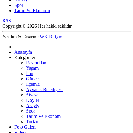
Spor
Tarım Ve Ekonomi
RSS
Copyright © 2026 Her hakkı saklıdır.
Yazılım & Tasarım:
WK Bilişim
Anasayfa
Kategoriler
Resmî İlan
Yaşam
İlan
Güncel
İlçemiz
Ayvacık Belediyesi
Siyaset
Köyler
Asayiş
Spor
Tarım Ve Ekonomi
Turizm
Foto Galeri
Video