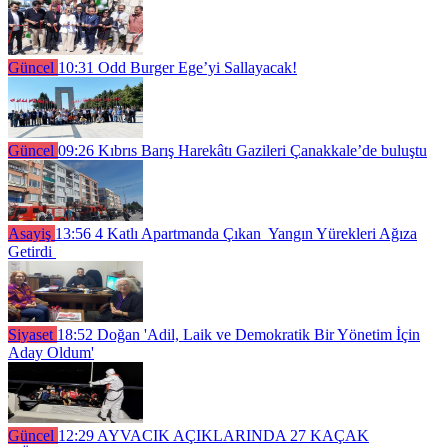
Güncel
10:31
Odd Burger Ege’yi Sallayacak!
Güncel
09:26
Kıbrıs Barış Harekâtı Gazileri Çanakkale’de buluştu
Asayiş
13:56
4 Katlı Apartmanda Çıkan Yangın Yürekleri Ağıza
Getirdi
Siyaset
18:52
Doğan 'Adil, Laik ve Demokratik Bir Yönetim İçin
Aday Oldum'
Güncel
12:29
AYVACIK AÇIKLARINDA 27 KAÇAK