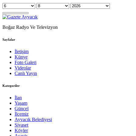
Boğaz Radyo Ve Televizyon
Sayfalar
İletişim
Künye
Foto Galeri
Videolar
Canlı Yayın
Kategoriler
İlan
Yaşam
Güncel
İlçemiz
Ayvacık Belediyesi
Siyaset
Köyler
Asayiş