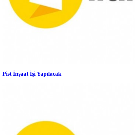
Pist İnşaat İşi Yapılacak