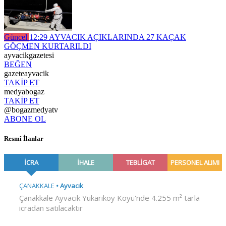
Güncel
12:29
AYVACIK AÇIKLARINDA 27 KAÇAK
GÖÇMEN KURTARILDI
ayvacikgazetesi
BEĞEN
gazeteayvacik
TAKİP ET
medyabogaz
TAKİP ET
@bogazmedyatv
ABONE OL
Resmî İlanlar