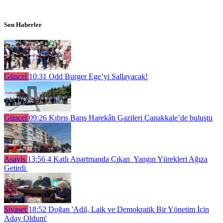
Son Haberler
Güncel
10:31
Odd Burger Ege’yi Sallayacak!
Güncel
09:26
Kıbrıs Barış Harekâtı Gazileri Çanakkale’de buluştu
Asayiş
13:56
4 Katlı Apartmanda Çıkan Yangın Yürekleri Ağıza
Getirdi
Siyaset
18:52
Doğan 'Adil, Laik ve Demokratik Bir Yönetim İçin
Aday Oldum'