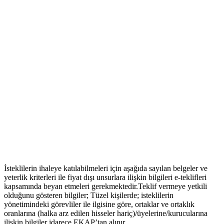
İsteklilerin ihaleye katılabilmeleri için aşağıda sayılan belgeler ve
yeterlik kriterleri ile fiyat dışı unsurlara ilişkin bilgileri e-teklifleri
kapsamında beyan etmeleri gerekmektedir.Teklif vermeye yetkili
olduğunu gösteren bilgiler; Tüzel kişilerde; isteklilerin
yönetimindeki görevliler ile ilgisine göre, ortaklar ve ortaklık
oranlarına (halka arz edilen hisseler hariç)/üyelerine/kurucularına
ilişkin bilgiler idarece EKAP’tan alınır.