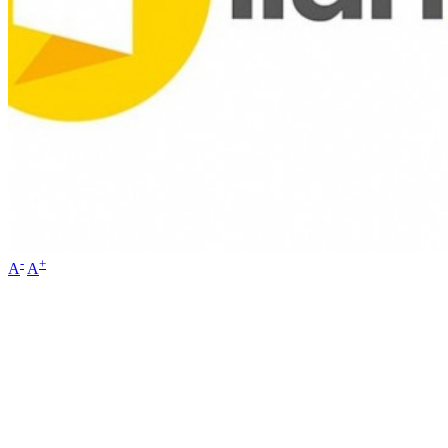
-
+
A
A