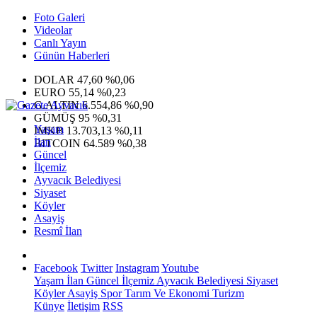
Foto Galeri
Videolar
Canlı Yayın
Günün Haberleri
DOLAR
47,60
%0,06
EURO
55,14
%0,23
G.ALTIN
6.554,86
%0,90
GÜMÜŞ
95
%0,31
Yaşam
IMKB
13.703,13
%0,11
İlan
BITCOIN
64.589
%0,38
Güncel
İlçemiz
Ayvacık Belediyesi
Siyaset
Köyler
Asayiş
Resmî İlan
Facebook
Twitter
Instagram
Youtube
Yaşam
İlan
Güncel
İlçemiz
Ayvacık Belediyesi
Siyaset
Köyler
Asayiş
Spor
Tarım Ve Ekonomi
Turizm
Künye
İletişim
RSS