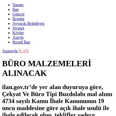
Yaşam
İlan
Güncel
İlçemiz
Ayvacık Belediyesi
Siyaset
Köyler
Asayiş
Resmî İlan
Anasayfa
İLAN
BÜRO MALZEMELERİ
ALINACAK
ilan.gov.tr’de yer alan duyuruya göre,
Çekyat Ve Büro Tipi Buzdolabı mal alımı
4734 sayılı Kamu İhale Kanununun 19
uncu maddesine göre açık ihale usulü ile
ihale edilecek olup, teklifler sadece