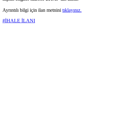
Ayrıntılı bilgi için ilan metnini
tıklayınız.
#İHALE İLANI