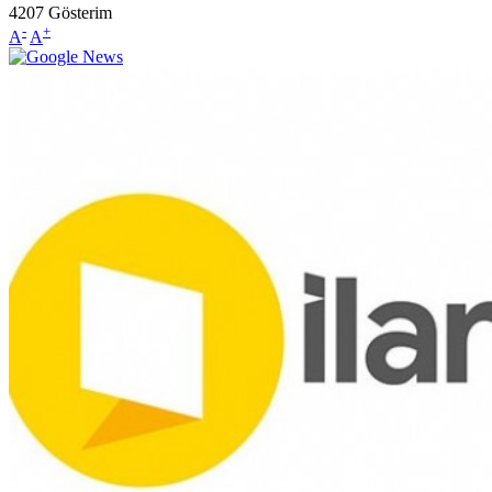
4207
Gösterim
-
+
A
A