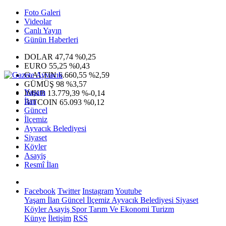
Foto Galeri
Videolar
Canlı Yayın
Günün Haberleri
DOLAR
47,74
%0,25
EURO
55,25
%0,43
G.ALTIN
6.660,55
%2,59
GÜMÜŞ
98
%3,57
Yaşam
IMKB
13.779,39
%-0,14
İlan
BITCOIN
65.093
%0,12
Güncel
İlçemiz
Ayvacık Belediyesi
Siyaset
Köyler
Asayiş
Resmî İlan
Facebook
Twitter
Instagram
Youtube
Yaşam
İlan
Güncel
İlçemiz
Ayvacık Belediyesi
Siyaset
Köyler
Asayiş
Spor
Tarım Ve Ekonomi
Turizm
Künye
İletişim
RSS