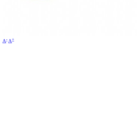
-
+
A
A