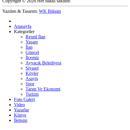
Copyright © 2026 Her hakkı saklıdır.
Yazılım & Tasarım:
WK Bilişim
Anasayfa
Kategoriler
Resmî İlan
Yaşam
İlan
Güncel
İlçemiz
Ayvacık Belediyesi
Siyaset
Köyler
Asayiş
Spor
Tarım Ve Ekonomi
Turizm
Foto Galeri
Video
Yazarlar
Künye
İletişim