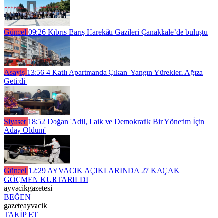
Güncel
09:26
Kıbrıs Barış Harekâtı Gazileri Çanakkale’de buluştu
Asayiş
13:56
4 Katlı Apartmanda Çıkan Yangın Yürekleri Ağıza
Getirdi
Siyaset
18:52
Doğan 'Adil, Laik ve Demokratik Bir Yönetim İçin
Aday Oldum'
Güncel
12:29
AYVACIK AÇIKLARINDA 27 KAÇAK
GÖÇMEN KURTARILDI
ayvacikgazetesi
BEĞEN
gazeteayvacik
TAKİP ET