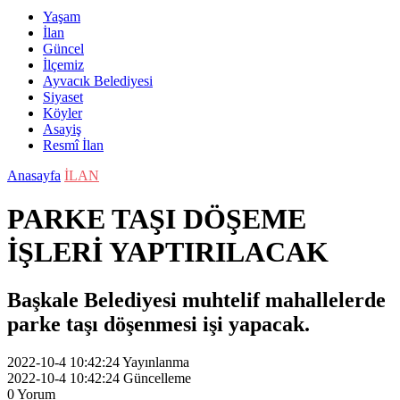
Yaşam
İlan
Güncel
İlçemiz
Ayvacık Belediyesi
Siyaset
Köyler
Asayiş
Resmî İlan
Anasayfa
İLAN
PARKE TAŞI DÖŞEME
İŞLERİ YAPTIRILACAK
Başkale Belediyesi muhtelif mahallelerde
parke taşı döşenmesi işi yapacak.
2022-10-4 10:42:24
Yayınlanma
2022-10-4 10:42:24
Güncelleme
0
Yorum