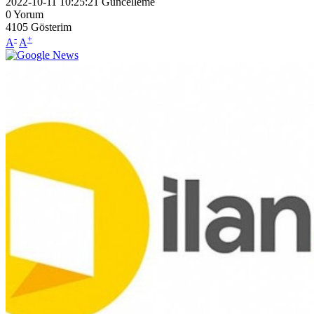
2022-10-11 10:25:21
Güncelleme
0
Yorum
4105
Gösterim
-
+
A
A