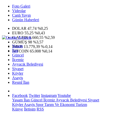
Foto Galeri
Videolar
Canlı Yayın
Günün Haberleri
DOLAR
47,74
%0,25
EURO
55,25
%0,43
G.ALTIN
6.660,55
%2,59
GÜMÜŞ
98
%3,57
Yaşam
IMKB
13.779,39
%-0,14
İlan
BITCOIN
65.008
%0,14
Güncel
İlçemiz
Ayvacık Belediyesi
Siyaset
Köyler
Asayiş
Resmî İlan
Facebook
Twitter
Instagram
Youtube
Yaşam
İlan
Güncel
İlçemiz
Ayvacık Belediyesi
Siyaset
Köyler
Asayiş
Spor
Tarım Ve Ekonomi
Turizm
Künye
İletişim
RSS