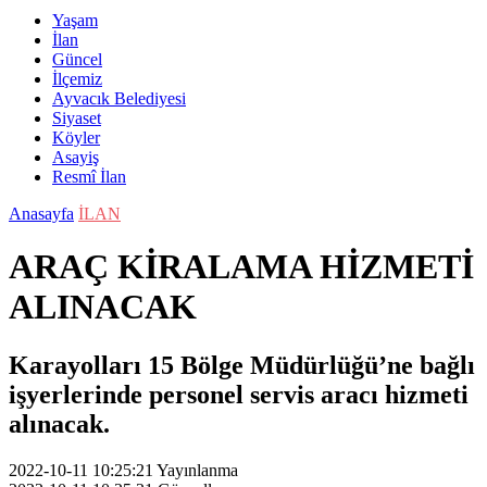
Yaşam
İlan
Güncel
İlçemiz
Ayvacık Belediyesi
Siyaset
Köyler
Asayiş
Resmî İlan
Anasayfa
İLAN
ARAÇ KİRALAMA HİZMETİ
ALINACAK
Karayolları 15 Bölge Müdürlüğü’ne bağlı
işyerlerinde personel servis aracı hizmeti
alınacak.
2022-10-11 10:25:21
Yayınlanma