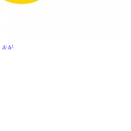
-
+
A
A