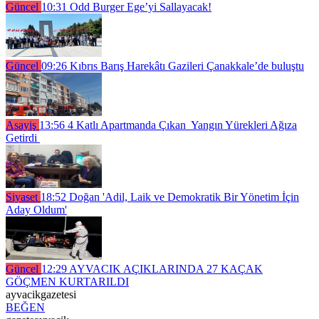
Güncel
10:31
Odd Burger Ege’yi Sallayacak!
Güncel
09:26
Kıbrıs Barış Harekâtı Gazileri Çanakkale’de buluştu
Asayiş
13:56
4 Katlı Apartmanda Çıkan Yangın Yürekleri Ağıza
Getirdi
Siyaset
18:52
Doğan 'Adil, Laik ve Demokratik Bir Yönetim İçin
Aday Oldum'
Güncel
12:29
AYVACIK AÇIKLARINDA 27 KAÇAK
GÖÇMEN KURTARILDI
ayvacikgazetesi
BEĞEN