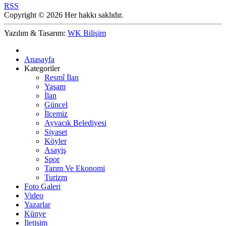
RSS
Copyright © 2026 Her hakkı saklıdır.
Yazılım & Tasarım:
WK Bilişim
Anasayfa
Kategoriler
Resmî İlan
Yaşam
İlan
Güncel
İlçemiz
Ayvacık Belediyesi
Siyaset
Köyler
Asayiş
Spor
Tarım Ve Ekonomi
Turizm
Foto Galeri
Video
Yazarlar
Künye
İletişim