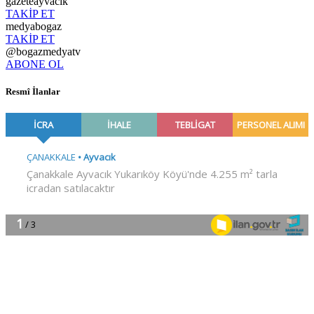
gazeteayvacik
TAKİP ET
medyabogaz
TAKİP ET
@bogazmedyatv
ABONE OL
Resmî İlanlar