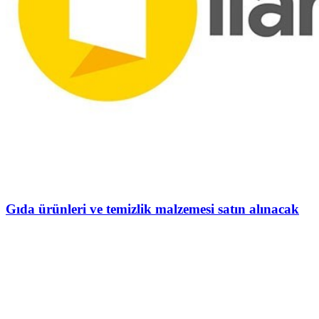
Gıda ürünleri ve temizlik malzemesi satın alınacak