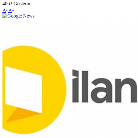
4063
Gösterim
-
+
A
A