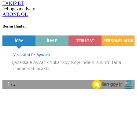
TAKİP ET
@bogazmedyatv
ABONE OL
Resmî İlanlar