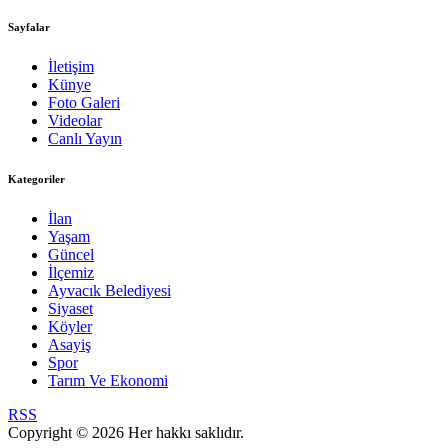
Sayfalar
İletişim
Künye
Foto Galeri
Videolar
Canlı Yayın
Kategoriler
İlan
Yaşam
Güncel
İlçemiz
Ayvacık Belediyesi
Siyaset
Köyler
Asayiş
Spor
Tarım Ve Ekonomi
RSS
Copyright © 2026 Her hakkı saklıdır.