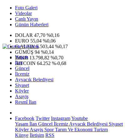
Foto Galeri
Videolar
Canlı Yayın
Günün Haberleri
DOLAR
47,70
%0,16
EURO
55,04
%0,06
G.ALTIN
6.503,44
%0,17
GÜMÜŞ
94
%0,14
Yaşam
IMKB
13.798,82
%0,70
İlan
BITCOIN
64.252
%-0,68
Güncel
İlçemiz
Ayvacık Belediyesi
Siyaset
Köyler
Asayiş
Resmî İlan
Facebook
Twitter
Instagram
Youtube
Yaşam
İlan
Güncel
İlçemiz
Ayvacık Belediyesi
Siyaset
Köyler
Asayiş
Spor
Tarım Ve Ekonomi
Turizm
Künye
İletişim
RSS