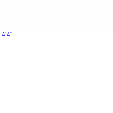
-
+
A
A