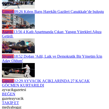
Güncel
09:26
Kıbrıs Barış Harekâtı Gazileri Çanakkale’de buluştu
Asayiş
13:56
4 Katlı Apartmanda Çıkan Yangın Yürekleri Ağıza
Getirdi
Siyaset
18:52
Doğan 'Adil, Laik ve Demokratik Bir Yönetim İçin
Aday Oldum'
Güncel
12:29
AYVACIK AÇIKLARINDA 27 KAÇAK
GÖÇMEN KURTARILDI
ayvacikgazetesi
BEĞEN
gazeteayvacik
TAKİP ET
medyabogaz