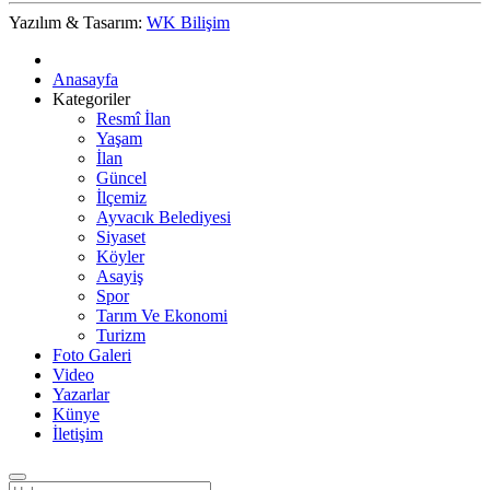
Yazılım & Tasarım:
WK Bilişim
Anasayfa
Kategoriler
Resmî İlan
Yaşam
İlan
Güncel
İlçemiz
Ayvacık Belediyesi
Siyaset
Köyler
Asayiş
Spor
Tarım Ve Ekonomi
Turizm
Foto Galeri
Video
Yazarlar
Künye
İletişim