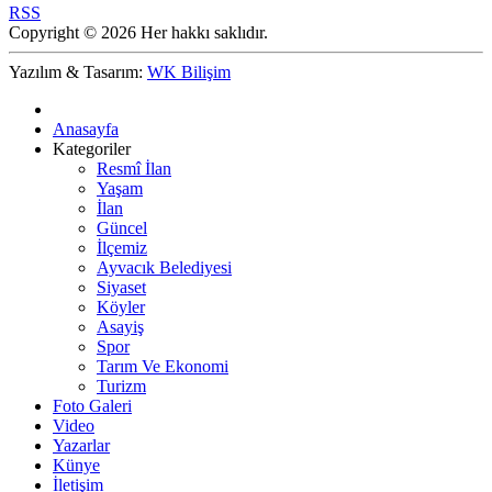
RSS
Copyright © 2026 Her hakkı saklıdır.
Yazılım & Tasarım:
WK Bilişim
Anasayfa
Kategoriler
Resmî İlan
Yaşam
İlan
Güncel
İlçemiz
Ayvacık Belediyesi
Siyaset
Köyler
Asayiş
Spor
Tarım Ve Ekonomi
Turizm
Foto Galeri
Video
Yazarlar
Künye
İletişim