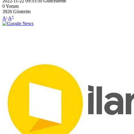
2022-11-22 09:35:50
Güncelleme
0
Yorum
3926
Gösterim
-
+
A
A