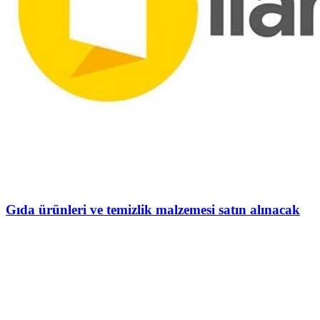
Gıda ürünleri ve temizlik malzemesi satın alınacak