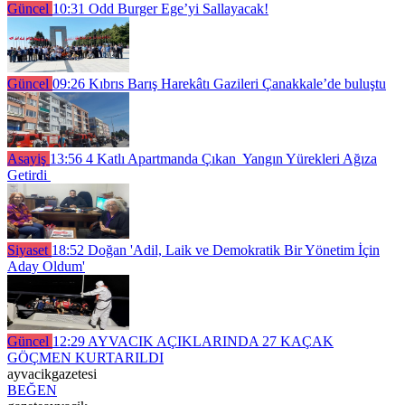
Güncel
10:31
Odd Burger Ege’yi Sallayacak!
Güncel
09:26
Kıbrıs Barış Harekâtı Gazileri Çanakkale’de buluştu
Asayiş
13:56
4 Katlı Apartmanda Çıkan Yangın Yürekleri Ağıza
Getirdi
Siyaset
18:52
Doğan 'Adil, Laik ve Demokratik Bir Yönetim İçin
Aday Oldum'
Güncel
12:29
AYVACIK AÇIKLARINDA 27 KAÇAK
GÖÇMEN KURTARILDI
ayvacikgazetesi
BEĞEN