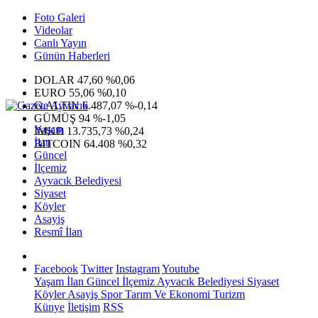
Foto Galeri
Videolar
Canlı Yayın
Günün Haberleri
DOLAR
47,60
%0,06
EURO
55,06
%0,10
G.ALTIN
6.487,07
%-0,14
GÜMÜŞ
94
%-1,05
Yaşam
IMKB
13.735,73
%0,24
İlan
BITCOIN
64.408
%0,32
Güncel
İlçemiz
Ayvacık Belediyesi
Siyaset
Köyler
Asayiş
Resmî İlan
Facebook
Twitter
Instagram
Youtube
Yaşam
İlan
Güncel
İlçemiz
Ayvacık Belediyesi
Siyaset
Köyler
Asayiş
Spor
Tarım Ve Ekonomi
Turizm
Künye
İletişim
RSS