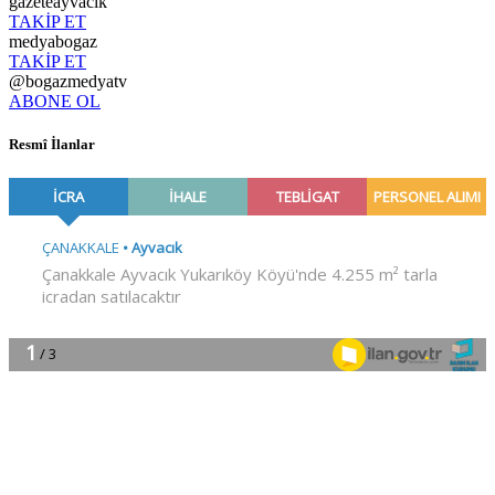
gazeteayvacik
TAKİP ET
medyabogaz
TAKİP ET
@bogazmedyatv
ABONE OL
Resmî İlanlar