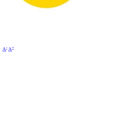
-
+
A
A