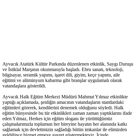
Ayvacık Atatürk Kültür Parkında düzenlenen etkinlik, Saygı Duruşu
ve İstiklal Marşının okunmasıyla başladı. Ebru sanatı, teknoloji,
bilgisayar, seramik yapımı, işaret dili, giyim, keçe yapımı, aile
eğitimi ve alüminyum kabarma gibi branşlar uygulamalı olarak
vatandaşlara gösterildi.
Ayvacık Halk Eğitim Merkezi Müdürü Mahmut Yılmaz etkinlikte
yaptığı açıklamada, şenliğin amacının vatandaşların stantlardaki
eğitimleri görerek, kendilerini denemek olduğunu söyledi. Halk
eğitim bünyesinde bu tür etkinlikleri zaman zaman yaptıklarını ifade
eden Yılmaz, Herkes için eğitim sloganı ile yürüttüğümüz
çalışmalarımızla toplumun her bireyine hayatın her alanında katkı
sağlamak için devletimizin sağladığı bütün imkanlar ile elimizden
geldiğince hizmet etmeye gayret göstermekteyiz. İçinde