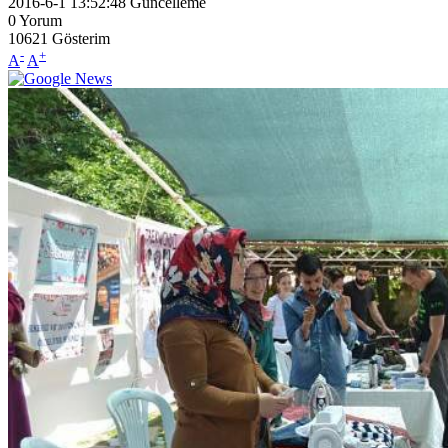
2016-6-1 13:52:48
Güncelleme
0
Yorum
10621
Gösterim
-
+
A
A