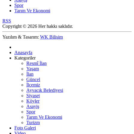
Spor
Tarım Ve Ekonomi
RSS
Copyright © 2026 Her hakkı saklıdır.
Yazılım & Tasarım:
WK Bilişim
Anasayfa
Kategoriler
Resmî İlan
Yaşam
İlan
Güncel
İlçemiz
Ayvacık Belediyesi
Siyaset
Köyler
Asayiş
Spor
Tarım Ve Ekonomi
Turizm
Foto Galeri
Video