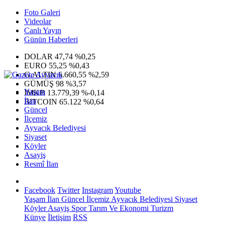
Foto Galeri
Videolar
Canlı Yayın
Günün Haberleri
DOLAR
47,74
%0,25
EURO
55,25
%0,43
G.ALTIN
6.660,55
%2,59
GÜMÜŞ
98
%3,57
Yaşam
IMKB
13.779,39
%-0,14
İlan
BITCOIN
65.122
%0,64
Güncel
İlçemiz
Ayvacık Belediyesi
Siyaset
Köyler
Asayiş
Resmî İlan
Facebook
Twitter
Instagram
Youtube
Yaşam
İlan
Güncel
İlçemiz
Ayvacık Belediyesi
Siyaset
Köyler
Asayiş
Spor
Tarım Ve Ekonomi
Turizm
Künye
İletişim
RSS