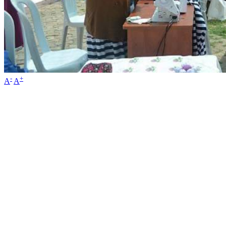
-
+
A
A