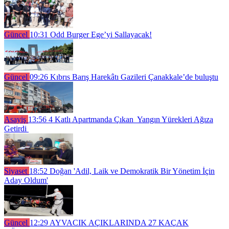
Güncel
10:31
Odd Burger Ege’yi Sallayacak!
Güncel
09:26
Kıbrıs Barış Harekâtı Gazileri Çanakkale’de buluştu
Asayiş
13:56
4 Katlı Apartmanda Çıkan Yangın Yürekleri Ağıza
Getirdi
Siyaset
18:52
Doğan 'Adil, Laik ve Demokratik Bir Yönetim İçin
Aday Oldum'
Güncel
12:29
AYVACIK AÇIKLARINDA 27 KAÇAK