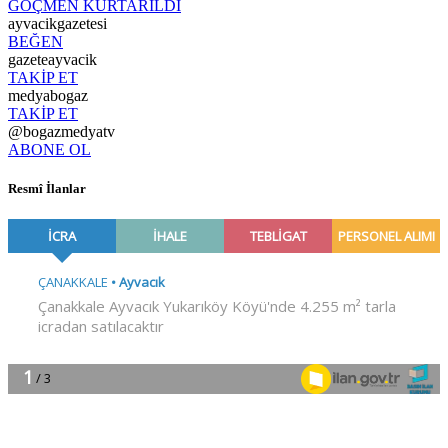
GÖÇMEN KURTARILDI
ayvacikgazetesi
BEĞEN
gazeteayvacik
TAKİP ET
medyabogaz
TAKİP ET
@bogazmedyatv
ABONE OL
Resmî İlanlar