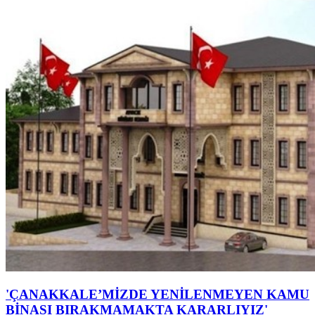
'ÇANAKKALE’MİZDE YENİLENMEYEN KAMU
BİNASI BIRAKMAMAKTA KARARLIYIZ'