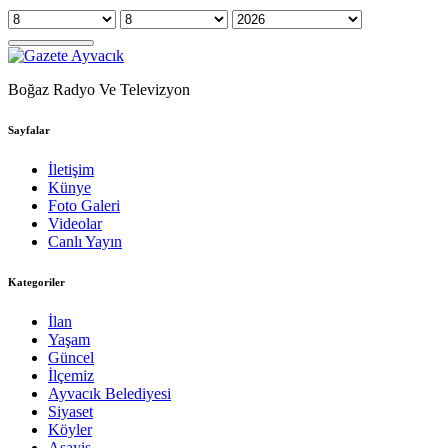
Boğaz Radyo Ve Televizyon
Sayfalar
İletişim
Künye
Foto Galeri
Videolar
Canlı Yayın
Kategoriler
İlan
Yaşam
Güncel
İlçemiz
Ayvacık Belediyesi
Siyaset
Köyler
Asayiş