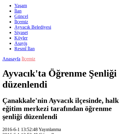
Yaşam
İlan
Güncel
İlçemiz
Ayvacık Belediyesi
Siyaset
Köyler
Asayiş
Resmî İlan
Anasayfa
İlçemiz
Ayvacık'ta Öğrenme Şenliği
düzenlendi
Çanakkale'nin Ayvacık ilçesinde, halk
eğitim merkezi tarafından öğrenme
şenliği düzenlendi
2016-6-1 13:52:48
Yayınlanma