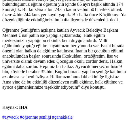
bulunduğumuz eğitim öğretim yılı içinde 85 ayrı başlık altında 174
kurs açtık. Bu kurslara 2 bin 743'ü kadın ve bin 501'i erkek olmak
üzere 4 bin 244 kursiyer kaydı yaptık. Bir hafta önce Küçükkuyu’da
düzenlediğimiz etkinliğimizi bu hafta ilçemizde düzenledik dedi.
Öğrenme Şenliği'nin açılışına katılan Ayvacık Belediye Başkanı
Mehmet Ünal Şahin ise yaptığı açıklamada; Halk eğitim
merkezimizin yaptığı bu etkinlik beni duygulandırdı. Milli
eğitiminde yaptığı eğitim hayatımızın her yanında var. Fakat burada
önemli olan halkın da eğitime katılması. İnanın bir çocuğun eğitimi
anaokulundan başlar, sonrasında ilkokuldan, ortaöğretim, lise ve
üniversite olarak devam eder. Çocuğun okulu zordur deriz. Halkın
eğitimi daha zordur. Hepimiz bir halkız. Ayvacık merkez nüfusu 9
bin, köylerle beraber 35 bin. Bugün burada yapılan şenliğe katılımın
az olması ise beni üzüyor. Halkımızın buradaki etkinliğe ilgisi az.
Ama yine de bu etkinliği düzenleyen milli eğitime, halk eğitime ve
ayrıca eğitmenlerimize teşekkür ediyorum” diye konuştu.
Kaynak:
İHA
#ayvacık
#öğrenme şenliği
#çanakkale