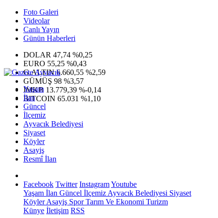
Foto Galeri
Videolar
Canlı Yayın
Günün Haberleri
DOLAR
47,74
%0,25
EURO
55,25
%0,43
G.ALTIN
6.660,55
%2,59
GÜMÜŞ
98
%3,57
Yaşam
IMKB
13.779,39
%-0,14
İlan
BITCOIN
65.031
%1,10
Güncel
İlçemiz
Ayvacık Belediyesi
Siyaset
Köyler
Asayiş
Resmî İlan
Facebook
Twitter
Instagram
Youtube
Yaşam
İlan
Güncel
İlçemiz
Ayvacık Belediyesi
Siyaset
Köyler
Asayiş
Spor
Tarım Ve Ekonomi
Turizm
Künye
İletişim
RSS