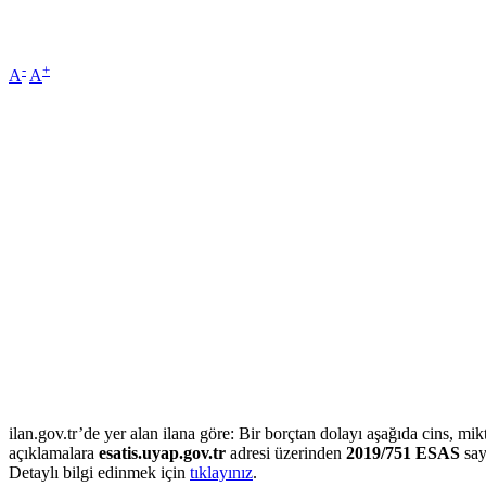
-
+
A
A
ilan.gov.tr’de yer alan ilana göre: Bir borçtan dolayı aşağıda cins, mikta
açıklamalara
esatis.uyap.gov.tr
adresi üzerinden
2019/751 ESAS
say
Detaylı bilgi edinmek için
tıklayınız
.