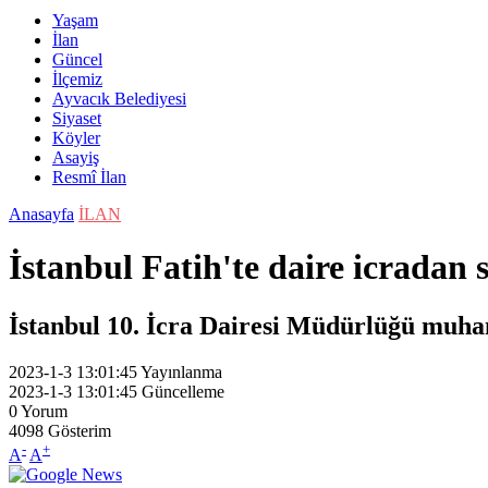
Yaşam
İlan
Güncel
İlçemiz
Ayvacık Belediyesi
Siyaset
Köyler
Asayiş
Resmî İlan
Anasayfa
İLAN
İstanbul Fatih'te daire icradan s
İstanbul 10. İcra Dairesi Müdürlüğü muham
2023-1-3 13:01:45
Yayınlanma
2023-1-3 13:01:45
Güncelleme
0
Yorum
4098
Gösterim
-
+
A
A