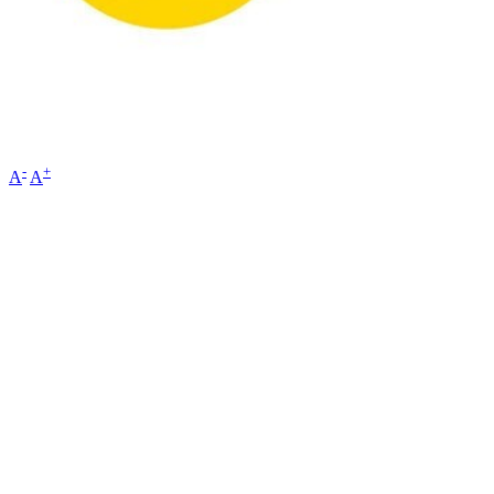
-
+
A
A