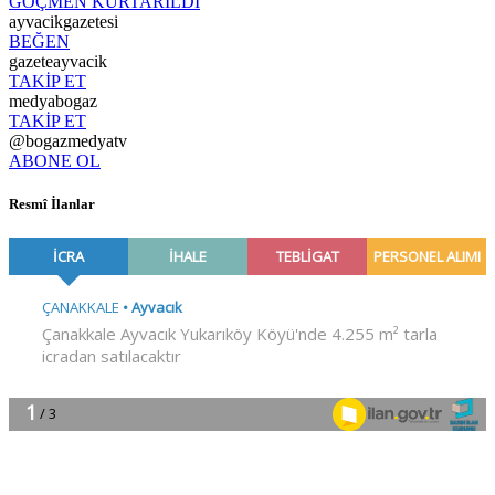
GÖÇMEN KURTARILDI
ayvacikgazetesi
BEĞEN
gazeteayvacik
TAKİP ET
medyabogaz
TAKİP ET
@bogazmedyatv
ABONE OL
Resmî İlanlar