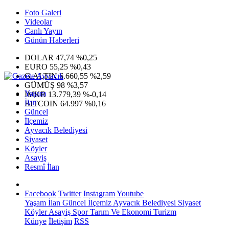
Foto Galeri
Videolar
Canlı Yayın
Günün Haberleri
DOLAR
47,74
%0,25
EURO
55,25
%0,43
G.ALTIN
6.660,55
%2,59
GÜMÜŞ
98
%3,57
Yaşam
IMKB
13.779,39
%-0,14
İlan
BITCOIN
64.997
%0,16
Güncel
İlçemiz
Ayvacık Belediyesi
Siyaset
Köyler
Asayiş
Resmî İlan
Facebook
Twitter
Instagram
Youtube
Yaşam
İlan
Güncel
İlçemiz
Ayvacık Belediyesi
Siyaset
Köyler
Asayiş
Spor
Tarım Ve Ekonomi
Turizm
Künye
İletişim
RSS