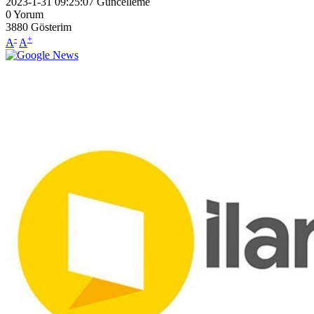
2023-1-31 09:25:07
Güncelleme
0
Yorum
3880
Gösterim
-
+
A
A