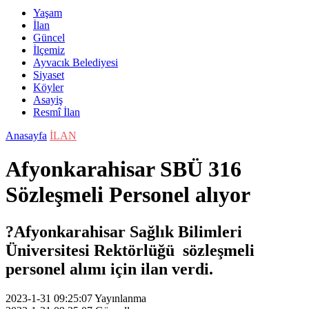
Yaşam
İlan
Güncel
İlçemiz
Ayvacık Belediyesi
Siyaset
Köyler
Asayiş
Resmî İlan
Anasayfa
İLAN
Afyonkarahisar SBÜ 316
Sözleşmeli Personel alıyor
?Afyonkarahisar Sağlık Bilimleri
Üniversitesi Rektörlüğü sözleşmeli
personel alımı için ilan verdi.
2023-1-31 09:25:07
Yayınlanma