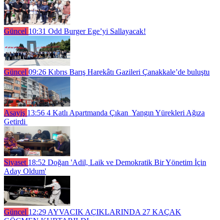
Güncel
10:31
Odd Burger Ege’yi Sallayacak!
Güncel
09:26
Kıbrıs Barış Harekâtı Gazileri Çanakkale’de buluştu
Asayiş
13:56
4 Katlı Apartmanda Çıkan Yangın Yürekleri Ağıza
Getirdi
Siyaset
18:52
Doğan 'Adil, Laik ve Demokratik Bir Yönetim İçin
Aday Oldum'
Güncel
12:29
AYVACIK AÇIKLARINDA 27 KAÇAK