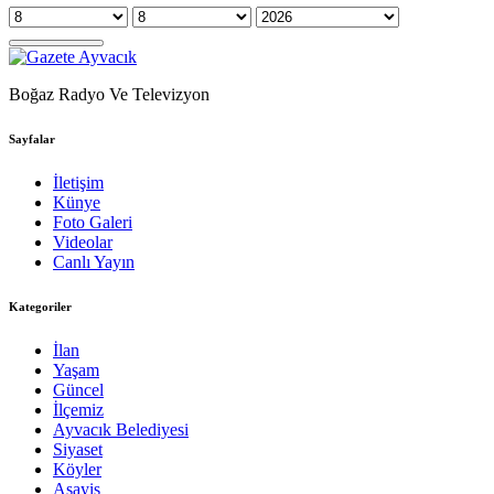
Boğaz Radyo Ve Televizyon
Sayfalar
İletişim
Künye
Foto Galeri
Videolar
Canlı Yayın
Kategoriler
İlan
Yaşam
Güncel
İlçemiz
Ayvacık Belediyesi
Siyaset
Köyler
Asayiş