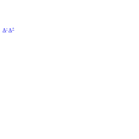
-
+
A
A