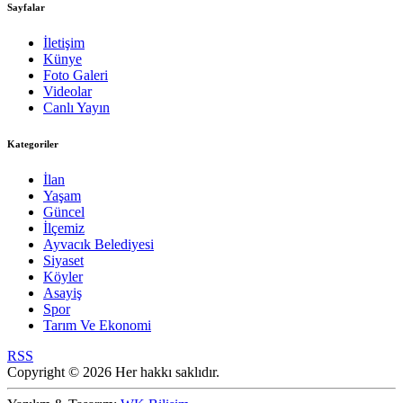
Sayfalar
İletişim
Künye
Foto Galeri
Videolar
Canlı Yayın
Kategoriler
İlan
Yaşam
Güncel
İlçemiz
Ayvacık Belediyesi
Siyaset
Köyler
Asayiş
Spor
Tarım Ve Ekonomi
RSS
Copyright © 2026 Her hakkı saklıdır.