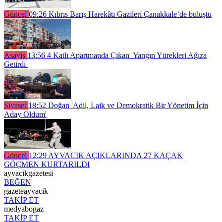
Güncel
09:26
Kıbrıs Barış Harekâtı Gazileri Çanakkale’de buluştu
Asayiş
13:56
4 Katlı Apartmanda Çıkan Yangın Yürekleri Ağıza
Getirdi
Siyaset
18:52
Doğan 'Adil, Laik ve Demokratik Bir Yönetim İçin
Aday Oldum'
Güncel
12:29
AYVACIK AÇIKLARINDA 27 KAÇAK
GÖÇMEN KURTARILDI
ayvacikgazetesi
BEĞEN
gazeteayvacik
TAKİP ET
medyabogaz
TAKİP ET