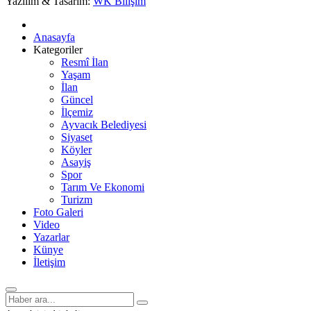
Yazılım & Tasarım:
WK Bilişim
Anasayfa
Kategoriler
Resmî İlan
Yaşam
İlan
Güncel
İlçemiz
Ayvacık Belediyesi
Siyaset
Köyler
Asayiş
Spor
Tarım Ve Ekonomi
Turizm
Foto Galeri
Video
Yazarlar
Künye
İletişim