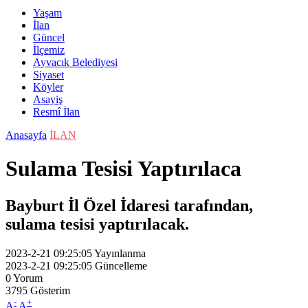
Yaşam
İlan
Güncel
İlçemiz
Ayvacık Belediyesi
Siyaset
Köyler
Asayiş
Resmî İlan
Anasayfa
İLAN
Sulama Tesisi Yaptırılaca
Bayburt İl Özel İdaresi tarafından,
sulama tesisi yaptırılacak.
2023-2-21 09:25:05
Yayınlanma
2023-2-21 09:25:05
Güncelleme
0
Yorum
3795
Gösterim
-
+
A
A