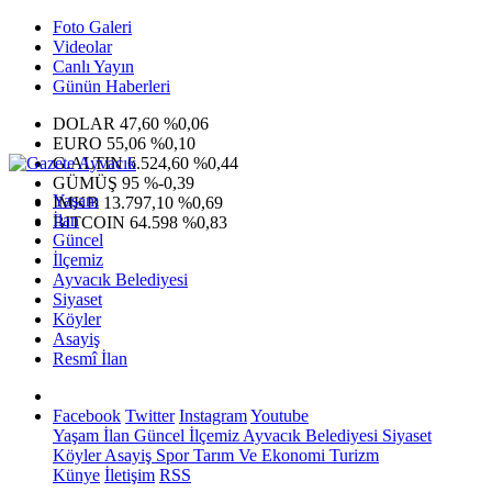
Foto Galeri
Videolar
Canlı Yayın
Günün Haberleri
DOLAR
47,60
%0,06
EURO
55,06
%0,10
G.ALTIN
6.524,60
%0,44
GÜMÜŞ
95
%-0,39
Yaşam
IMKB
13.797,10
%0,69
İlan
BITCOIN
64.598
%0,83
Güncel
İlçemiz
Ayvacık Belediyesi
Siyaset
Köyler
Asayiş
Resmî İlan
Facebook
Twitter
Instagram
Youtube
Yaşam
İlan
Güncel
İlçemiz
Ayvacık Belediyesi
Siyaset
Köyler
Asayiş
Spor
Tarım Ve Ekonomi
Turizm
Künye
İletişim
RSS