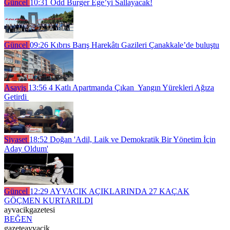
Güncel
10:31
Odd Burger Ege’yi Sallayacak!
Güncel
09:26
Kıbrıs Barış Harekâtı Gazileri Çanakkale’de buluştu
Asayiş
13:56
4 Katlı Apartmanda Çıkan Yangın Yürekleri Ağıza
Getirdi
Siyaset
18:52
Doğan 'Adil, Laik ve Demokratik Bir Yönetim İçin
Aday Oldum'
Güncel
12:29
AYVACIK AÇIKLARINDA 27 KAÇAK
GÖÇMEN KURTARILDI
ayvacikgazetesi
BEĞEN
gazeteayvacik