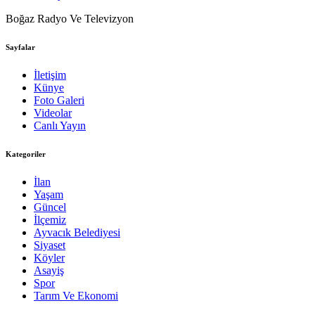
Boğaz Radyo Ve Televizyon
Sayfalar
İletişim
Künye
Foto Galeri
Videolar
Canlı Yayın
Kategoriler
İlan
Yaşam
Güncel
İlçemiz
Ayvacık Belediyesi
Siyaset
Köyler
Asayiş
Spor
Tarım Ve Ekonomi