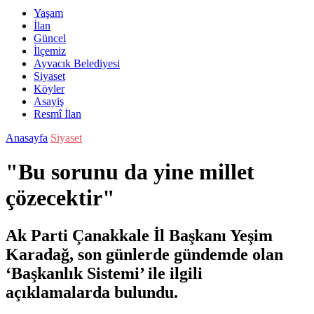
Yaşam
İlan
Güncel
İlçemiz
Ayvacık Belediyesi
Siyaset
Köyler
Asayiş
Resmî İlan
Anasayfa
Siyaset
"Bu sorunu da yine millet
çözecektir"
Ak Parti Çanakkale İl Başkanı Yeşim
Karadağ, son günlerde gündemde olan
‘Başkanlık Sistemi’ ile ilgili
açıklamalarda bulundu.