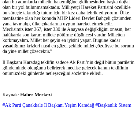
olan bu adımlarda milletin hakemliğine gidilmesinden başka doğal
olan bir yol bulunmamaktadır. Milliyetçi Hareket Partisini özellikle
bu süreçte takındığı tutum için bir kez daha tebrik ediyorum .Ülke
menfaatine olan her konuda MHP Lideri Devlet Bahçeli çözümden
yana tavır alıp, ülke çıkarlarına uygun hareket etmektedir.
Meclisimiz ister 367, ister 330 ile Anayasa değişikliğini onasın, her
halükarda son kararı millete götürme düşüncesi vardır. Milletten
korkmayalım. Millet her şeyin en iyisini yapar. Bugüne kadar
yaşadığımız krizleri nasıl en güzel şekilde millet çözdüyse bu sorunu
da yine millet çözecektir.”
İl Başkanı Karadağ teklifin sadece Ak Parti’nin değil bütün partilerin
gündeminde olduğunu belirterek meclise gelecek kanun teklifinin
önümüzdeki günlerde netleşeceğini sözlerine ekledi.
Kaynak:
Haber Merkezi
#Ak Parti Çanakkale İl Başkanı Yeşim Karadağ
#Başkanlık Sistem