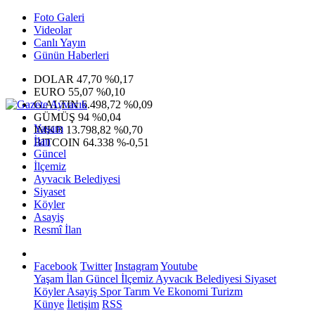
Foto Galeri
Videolar
Canlı Yayın
Günün Haberleri
DOLAR
47,70
%0,17
EURO
55,07
%0,10
G.ALTIN
6.498,72
%0,09
GÜMÜŞ
94
%0,04
Yaşam
IMKB
13.798,82
%0,70
İlan
BITCOIN
64.338
%-0,51
Güncel
İlçemiz
Ayvacık Belediyesi
Siyaset
Köyler
Asayiş
Resmî İlan
Facebook
Twitter
Instagram
Youtube
Yaşam
İlan
Güncel
İlçemiz
Ayvacık Belediyesi
Siyaset
Köyler
Asayiş
Spor
Tarım Ve Ekonomi
Turizm
Künye
İletişim
RSS