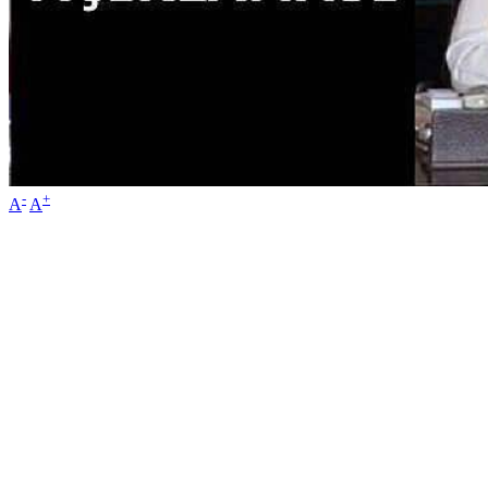
-
+
A
A