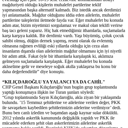
mağduriyeti olduğu kişilerin muhalefet partilerine teklif
yapmasından başka alternatif kalmadı. Biz istedik ancak derdimizi
iyi anlatamadık. Mağdur olduğunu iddia eden ailelerin, muhalefet
partilerine taleplerini iletmede fayda var. Eğer muhalefet bu konuda
adım atar, bizim niyetimizi sorgulamaz ve makul olan teklifi verirse
baş tacı geleni yaparız. Hiç hak etmediğimiz ithamlarla, suçlamalarla
karşı karşıya kaldık. Bir derdimiz vardı. Yaşı büyümüş, çoluk çocuk
sahibi olmuş, düğün dernek yapmış, resmi olarak da evlenmiş
olmasına rağmen evliliği eski yıllarda olduğu için ceza alan
insanların dışarıda olan ailelerinin mağdur olmaması için iyi niyetli
bir adım attık. Fakat öyle bir ithamlarla karşılaştık ki, aklımıza
gelmeyen suçlamalarla karşılaştık. Eğer muhalefet bu konuda
aklıselime gelir ve meseleye soğuk akılla yaklaşırsa bu konu bir
daha değerlendirilir” diye konuştu.
“KILIÇDAROĞLU YA YALANCI YA DA CAHİL"
CHP Genel Başkanı Kılıçdaroğlu’nun bugün grup toplantısında
yaptığı konuşmaya ilişkin ise Turan şunları söyledi:
“Grup toplantısında Sayın Kılıçdaroğlu, akla ziyan bir yaklaşımda
bulundu. ’15 Temmuz şehitlerine ve ailelerine verilen değer, PKK
ile savaşırken kaybedilen şehitlerimizin ailelerine verilmiyor’ dedi.
Bunu ben canlı izledim ve başımdan aşağı kaynar sular döküldü.
2012 yılında askerlik kanununda değişiklik yapıldı ve PKK ile
mücadele ederken şehit olan askerlerimizin ailelerine askerlik