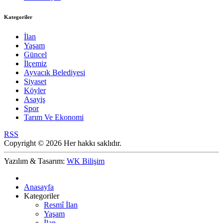
Kategoriler
İlan
Yaşam
Güncel
İlçemiz
Ayvacık Belediyesi
Siyaset
Köyler
Asayiş
Spor
Tarım Ve Ekonomi
RSS
Copyright © 2026 Her hakkı saklıdır.
Yazılım & Tasarım:
WK Bilişim
Anasayfa
Kategoriler
Resmî İlan
Yaşam
İlan