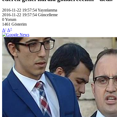
2016-11-22 19:57:54
Yayınlanma
2016-11-22 19:57:54
Güncelleme
0
Yorum
1461
Gösterim
-
+
A
A