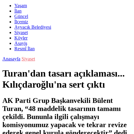
Yaşam
İlan
Güncel
İlçemiz
Ayvacık Belediyesi
Siyaset
Köyler
Asayiş
Resmî İlan
Anasayfa
Siyaset
Turan'dan tasarı açıklaması...
Kılıçdaroğlu'na sert çıktı
AK Parti Grup Başkanvekili Bülent
Turan, “48 maddelik tasarının tamamı
çekildi. Bununla ilgili çalışmayı
komisyonumuz yapacak ve tekrar revize
ederek genel kurula gönderecektir” dedi.