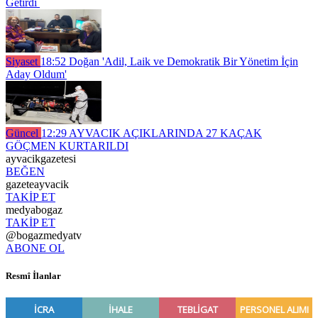
Getirdi
Siyaset
18:52
Doğan 'Adil, Laik ve Demokratik Bir Yönetim İçin
Aday Oldum'
Güncel
12:29
AYVACIK AÇIKLARINDA 27 KAÇAK
GÖÇMEN KURTARILDI
ayvacikgazetesi
BEĞEN
gazeteayvacik
TAKİP ET
medyabogaz
TAKİP ET
@bogazmedyatv
ABONE OL
Resmî İlanlar