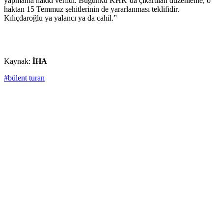
yapmama hakkı verildi. Bugünkü KHK’da çıkartılan düzenleme, o
haktan 15 Temmuz şehitlerinin de yararlanması teklifidir.
Kılıçdaroğlu ya yalancı ya da cahil.”
Kaynak:
İHA
#bülent turan