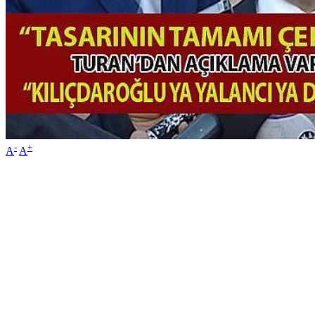
-
+
A
A