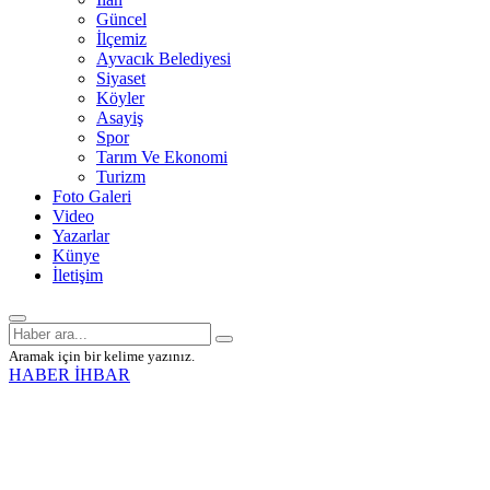
Güncel
İlçemiz
Ayvacık Belediyesi
Siyaset
Köyler
Asayiş
Spor
Tarım Ve Ekonomi
Turizm
Foto Galeri
Video
Yazarlar
Künye
İletişim
Aramak için bir kelime yazınız.
HABER İHBAR