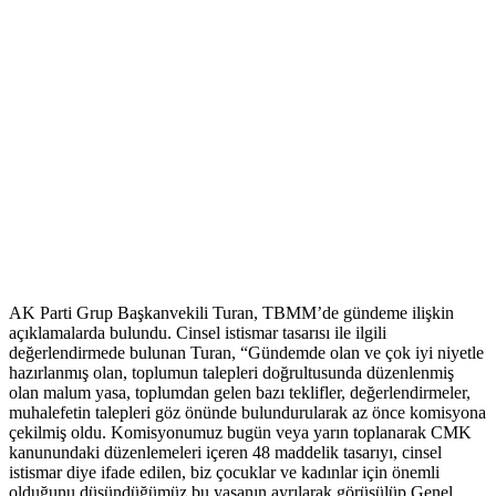
AK Parti Grup Başkanvekili Turan, TBMM’de gündeme ilişkin
açıklamalarda bulundu. Cinsel istismar tasarısı ile ilgili
değerlendirmede bulunan Turan, “Gündemde olan ve çok iyi niyetle
hazırlanmış olan, toplumun talepleri doğrultusunda düzenlenmiş
olan malum yasa, toplumdan gelen bazı teklifler, değerlendirmeler,
muhalefetin talepleri göz önünde bulundurularak az önce komisyona
çekilmiş oldu. Komisyonumuz bugün veya yarın toplanarak CMK
kanunundaki düzenlemeleri içeren 48 maddelik tasarıyı, cinsel
istismar diye ifade edilen, biz çocuklar ve kadınlar için önemli
olduğunu düşündüğümüz bu yasanın ayrılarak görüşülüp Genel