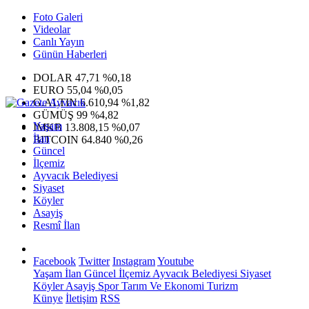
Foto Galeri
Videolar
Canlı Yayın
Günün Haberleri
DOLAR
47,71
%0,18
EURO
55,04
%0,05
G.ALTIN
6.610,94
%1,82
GÜMÜŞ
99
%4,82
Yaşam
IMKB
13.808,15
%0,07
İlan
BITCOIN
64.840
%0,26
Güncel
İlçemiz
Ayvacık Belediyesi
Siyaset
Köyler
Asayiş
Resmî İlan
Facebook
Twitter
Instagram
Youtube
Yaşam
İlan
Güncel
İlçemiz
Ayvacık Belediyesi
Siyaset
Köyler
Asayiş
Spor
Tarım Ve Ekonomi
Turizm
Künye
İletişim
RSS