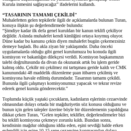
Kurula inmesini sağlayacağız” ifadelerini kullandı.
“TASARININ TAMAMI ÇEKİLDİ"
Muhalefetten gelen tepkilerle ilgili de açıklamalarda bulunan Turan,
konuya ilişkin şu değerlendirmede bulundu:
“Şimdiye kadar ilk defa genel kuruldan bir kanun teklifi çekiliyor
değildir. Aslında muhalefet kendi kimliğini ortaya koymuş oluyor.
Düne kadar bu kanunu çekin diyen muhalefet bugün çekemezsiniz
demeye başladı. Bu akla ziyan bir yaklaşımdır. Daha önceki
uygulamalarda olduğu gibi genel kurulumuza bu konuda ilgili
komisyon ve bakanlığın dilekçesi verildi. Komisyon başkanımızın
talebi doğrultusunda da divan da okunarak artık bu işlem geride
kalmış oldu. Çekilir mi çekilmez mi tartışması geride kaldı ve CMK
kanunundaki 48 maddelik düzenleme şuan itibaren çekilmiş ve
komisyona havale edilmiş durumdadır. Tasarının tamamı çekildi.
Bununla ilgili çalışmayı komisyonumuz yapacak ve tekrar revize
ederek genel kurula gönderecektir.”
Toplumda küçük yaştaki çocukların, kadınların eşlerinin cezaevinde
olmasından dolayı ortada bir mağduriyetin söz konusu olduğunu ve
bunun için gelen talepler üzerine böyle bir düzenlemenin yapıldığına
dikkat çeken Turan, “Gelen tepkiler, teklifler, değerlendirmeler bizi
bu teklifi komisyona çekmeye zorunlu kıldı. Bundan sonra,
kendisinin mağdur olduğunu iddia eden, eşini sevdiği halde erken
evlendiği için eşine 10-15 sene cezaevine konmasından dolayı