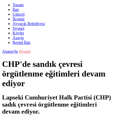
Yaşam
İlan
Güncel
İlçemiz
Ayvacık Belediyesi
Siyaset
Köyler
Asayiş
Resmî İlan
Anasayfa
Siyaset
CHP'de sandık çevresi
örgütlenme eğitimleri devam
ediyor
Lapseki Cumhuriyet Halk Partisi (CHP)
sadık çevresi örgütlenme eğitimleri
devam ediyor.