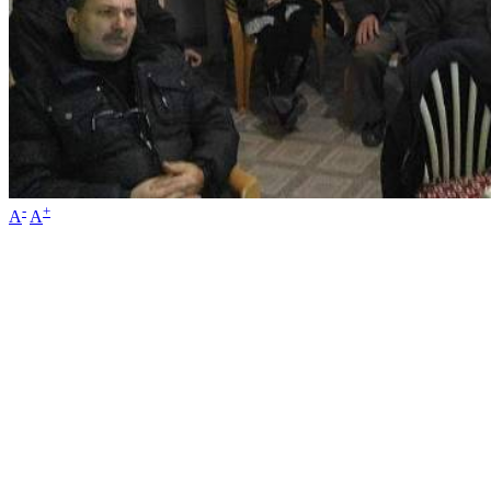
-
+
A
A