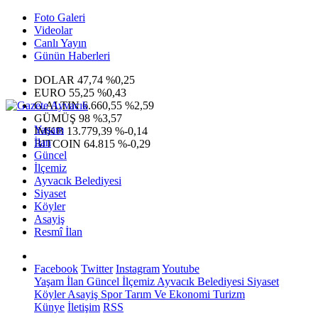
Foto Galeri
Videolar
Canlı Yayın
Günün Haberleri
DOLAR
47,74
%0,25
EURO
55,25
%0,43
G.ALTIN
6.660,55
%2,59
GÜMÜŞ
98
%3,57
Yaşam
IMKB
13.779,39
%-0,14
İlan
BITCOIN
64.815
%-0,29
Güncel
İlçemiz
Ayvacık Belediyesi
Siyaset
Köyler
Asayiş
Resmî İlan
Facebook
Twitter
Instagram
Youtube
Yaşam
İlan
Güncel
İlçemiz
Ayvacık Belediyesi
Siyaset
Köyler
Asayiş
Spor
Tarım Ve Ekonomi
Turizm
Künye
İletişim
RSS