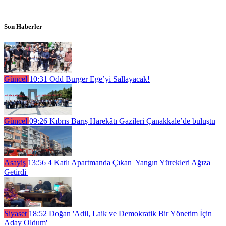
Son Haberler
Güncel
10:31
Odd Burger Ege’yi Sallayacak!
Güncel
09:26
Kıbrıs Barış Harekâtı Gazileri Çanakkale’de buluştu
Asayiş
13:56
4 Katlı Apartmanda Çıkan Yangın Yürekleri Ağıza
Getirdi
Siyaset
18:52
Doğan 'Adil, Laik ve Demokratik Bir Yönetim İçin
Aday Oldum'