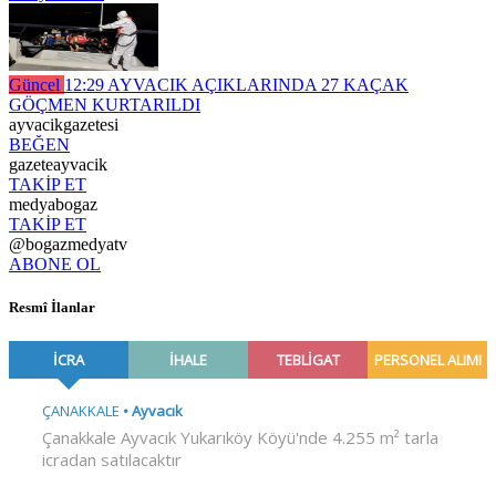
Güncel
12:29
AYVACIK AÇIKLARINDA 27 KAÇAK
GÖÇMEN KURTARILDI
ayvacikgazetesi
BEĞEN
gazeteayvacik
TAKİP ET
medyabogaz
TAKİP ET
@bogazmedyatv
ABONE OL
Resmî İlanlar