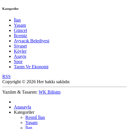
Kategoriler
İlan
Yaşam
Güncel
İlçemiz
Ayvacık Belediyesi
Siyaset
Köyler
Asayiş
Spor
Tarım Ve Ekonomi
RSS
Copyright © 2026 Her hakkı saklıdır.
Yazılım & Tasarım:
WK Bilişim
Anasayfa
Kategoriler
Resmî İlan
Yaşam
İlan