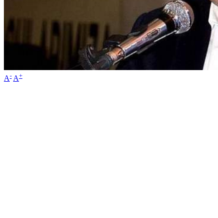
-
+
A
A