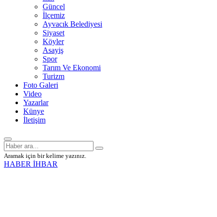
Güncel
İlçemiz
Ayvacık Belediyesi
Siyaset
Köyler
Asayiş
Spor
Tarım Ve Ekonomi
Turizm
Foto Galeri
Video
Yazarlar
Künye
İletişim
Aramak için bir kelime yazınız.
HABER İHBAR