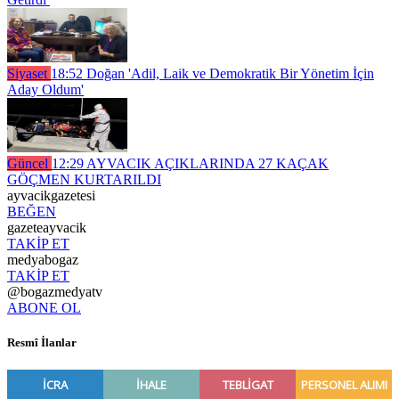
Siyaset
18:52
Doğan 'Adil, Laik ve Demokratik Bir Yönetim İçin
Aday Oldum'
Güncel
12:29
AYVACIK AÇIKLARINDA 27 KAÇAK
GÖÇMEN KURTARILDI
ayvacikgazetesi
BEĞEN
gazeteayvacik
TAKİP ET
medyabogaz
TAKİP ET
@bogazmedyatv
ABONE OL
Resmî İlanlar