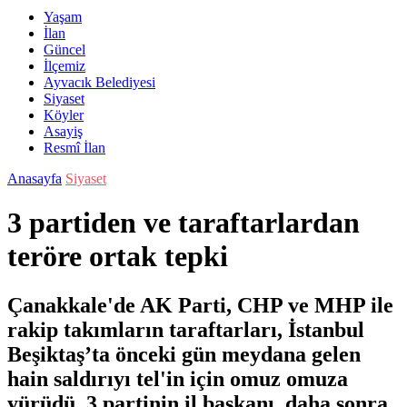
Yaşam
İlan
Güncel
İlçemiz
Ayvacık Belediyesi
Siyaset
Köyler
Asayiş
Resmî İlan
Anasayfa
Siyaset
3 partiden ve taraftarlardan
teröre ortak tepki
Çanakkale'de AK Parti, CHP ve MHP ile
rakip takımların taraftarları, İstanbul
Beşiktaş’ta önceki gün meydana gelen
hain saldırıyı tel'in için omuz omuza
yürüdü. 3 partinin il başkanı, daha sonra