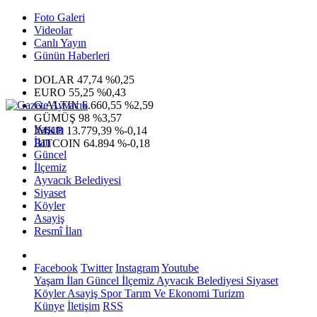
Foto Galeri
Videolar
Canlı Yayın
Günün Haberleri
DOLAR
47,74
%0,25
EURO
55,25
%0,43
G.ALTIN
6.660,55
%2,59
GÜMÜŞ
98
%3,57
Yaşam
IMKB
13.779,39
%-0,14
İlan
BITCOIN
64.894
%-0,18
Güncel
İlçemiz
Ayvacık Belediyesi
Siyaset
Köyler
Asayiş
Resmî İlan
Facebook
Twitter
Instagram
Youtube
Yaşam
İlan
Güncel
İlçemiz
Ayvacık Belediyesi
Siyaset
Köyler
Asayiş
Spor
Tarım Ve Ekonomi
Turizm
Künye
İletişim
RSS