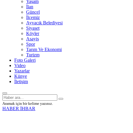
Yaşam
İlan
Güncel
İlçemiz
Ayvacık Belediyesi
Siyaset
Köyler
Asayiş
Spor
Tarım Ve Ekonomi
Turizm
Foto Galeri
Video
Yazarlar
Künye
İletişim
Aramak için bir kelime yazınız.
HABER İHBAR