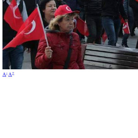
-
+
A
A