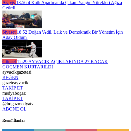
Asayiş
13:56
4 Katlı Apartmanda Çıkan Yangın Yürekleri Ağıza
Getirdi
Siyaset
18:52
Doğan 'Adil, Laik ve Demokratik Bir Yönetim İçin
Aday Oldum'
Güncel
12:29
AYVACIK AÇIKLARINDA 27 KAÇAK
GÖÇMEN KURTARILDI
ayvacikgazetesi
BEĞEN
gazeteayvacik
TAKİP ET
medyabogaz
TAKİP ET
@bogazmedyatv
ABONE OL
Resmî İlanlar