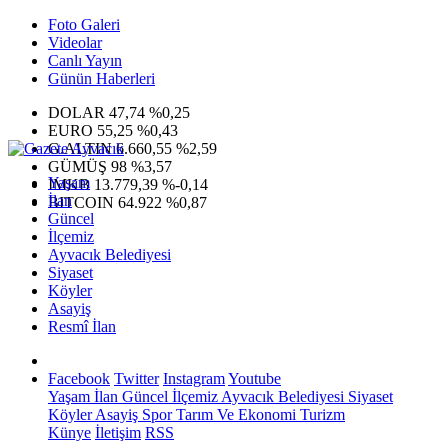
Foto Galeri
Videolar
Canlı Yayın
Günün Haberleri
DOLAR
47,74
%0,25
EURO
55,25
%0,43
G.ALTIN
6.660,55
%2,59
GÜMÜŞ
98
%3,57
Yaşam
IMKB
13.779,39
%-0,14
İlan
BITCOIN
64.922
%0,87
Güncel
İlçemiz
Ayvacık Belediyesi
Siyaset
Köyler
Asayiş
Resmî İlan
Facebook
Twitter
Instagram
Youtube
Yaşam
İlan
Güncel
İlçemiz
Ayvacık Belediyesi
Siyaset
Köyler
Asayiş
Spor
Tarım Ve Ekonomi
Turizm
Künye
İletişim
RSS