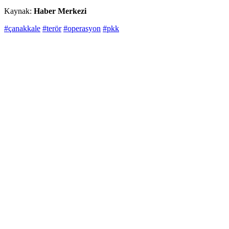
Kaynak:
Haber Merkezi
#çanakkale
#terör
#operasyon
#pkk