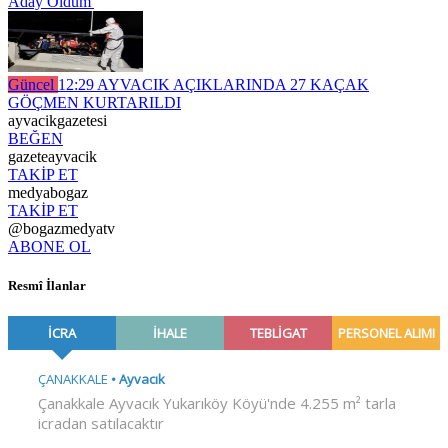
Aday Oldum'
Güncel
12:29
AYVACIK AÇIKLARINDA 27 KAÇAK
GÖÇMEN KURTARILDI
ayvacikgazetesi
BEĞEN
gazeteayvacik
TAKİP ET
medyabogaz
TAKİP ET
@bogazmedyatv
ABONE OL
Resmî İlanlar