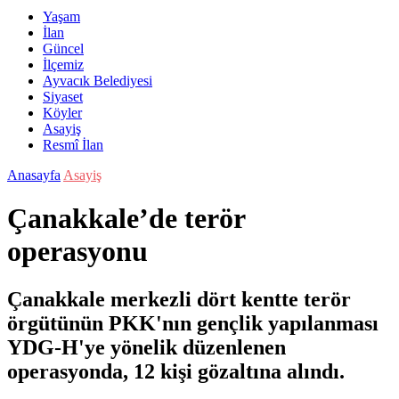
Yaşam
İlan
Güncel
İlçemiz
Ayvacık Belediyesi
Siyaset
Köyler
Asayiş
Resmî İlan
Anasayfa
Asayiş
Çanakkale’de terör
operasyonu
Çanakkale merkezli dört kentte terör
örgütünün PKK'nın gençlik yapılanması
YDG-H'ye yönelik düzenlenen
operasyonda, 12 kişi gözaltına alındı.