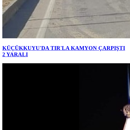
KÜÇÜKKUYU'DA TIR'LA KAMYON ÇARPIŞTI
2 YARALI