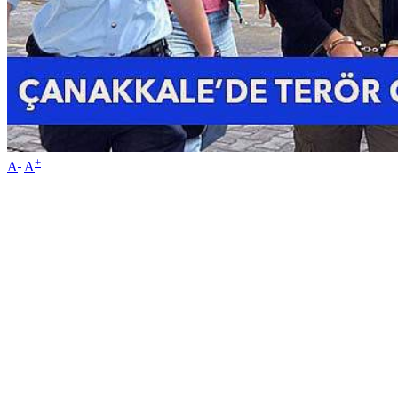
-
+
A
A