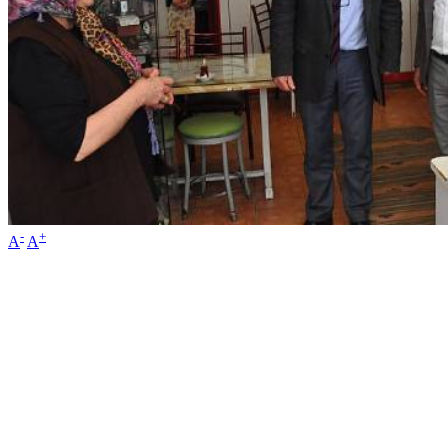
-
+
A
A