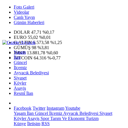
Foto Galeri
Videolar
Canlı Yayın
Günün Haberleri
DOLAR
47,71
%0,17
EURO
55,02
%0,01
G.ALTIN
6.573,58
%1,25
GÜMÜŞ
98
%3,81
Yaşam
IMKB
13.881,78
%0,60
İlan
BITCOIN
64.316
%-0,77
Güncel
İlçemiz
Ayvacık Belediyesi
Siyaset
Köyler
Asayiş
Resmî İlan
Facebook
Twitter
Instagram
Youtube
Yaşam
İlan
Güncel
İlçemiz
Ayvacık Belediyesi
Siyaset
Köyler
Asayiş
Spor
Tarım Ve Ekonomi
Turizm
Künye
İletişim
RSS