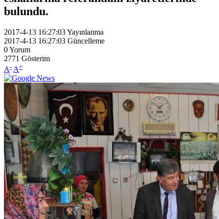
bulundu.
2017-4-13 16:27:03
Yayınlanma
2017-4-13 16:27:03
Güncelleme
0
Yorum
2771
Gösterim
-
+
A
A