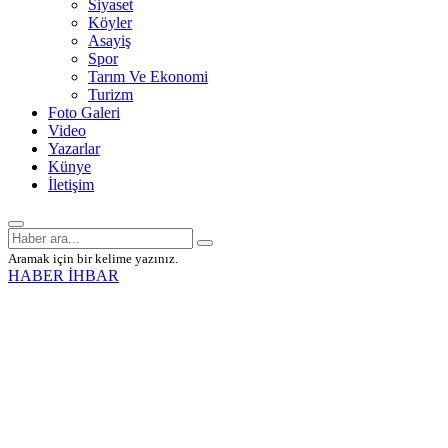
Siyaset
Köyler
Asayiş
Spor
Tarım Ve Ekonomi
Turizm
Foto Galeri
Video
Yazarlar
Künye
İletişim
Aramak için bir kelime yazınız.
HABER İHBAR