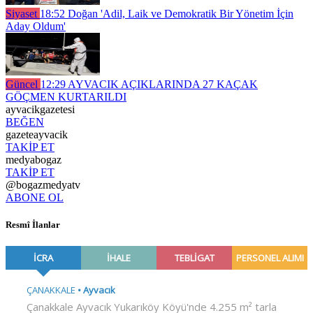
Siyaset
18:52
Doğan 'Adil, Laik ve Demokratik Bir Yönetim İçin
Aday Oldum'
Güncel
12:29
AYVACIK AÇIKLARINDA 27 KAÇAK
GÖÇMEN KURTARILDI
ayvacikgazetesi
BEĞEN
gazeteayvacik
TAKİP ET
medyabogaz
TAKİP ET
@bogazmedyatv
ABONE OL
Resmî İlanlar