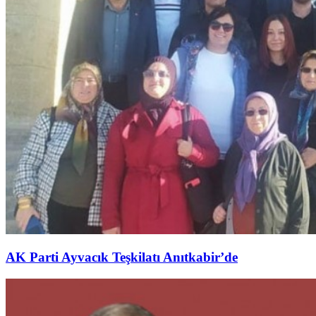
AK Parti Ayvacık Teşkilatı Anıtkabir’de