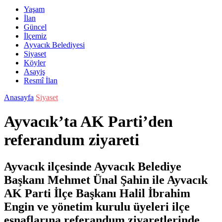
Yaşam
İlan
Güncel
İlçemiz
Ayvacık Belediyesi
Siyaset
Köyler
Asayiş
Resmî İlan
Anasayfa
Siyaset
Ayvacık’ta AK Parti’den
referandum ziyareti
Ayvacık ilçesinde Ayvacık Belediye
Başkanı Mehmet Ünal Şahin ile Ayvacık
AK Parti İlçe Başkanı Halil İbrahim
Engin ve yönetim kurulu üyeleri ilçe
esnaflarına referandum ziyaretlerinde