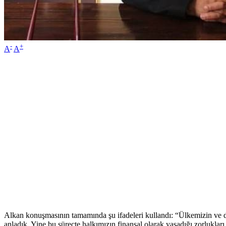
-
+
A
A
Alkan konuşmasının tamamında şu ifadeleri kullandı: “Ülkemizin ve dü
anladık. Yine bu süreçte halkımızın finansal olarak yaşadığı zorlukla