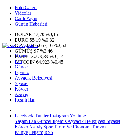
Foto Galeri
Videolar
Canlı Yayın
Günün Haberleri
DOLAR
47,70
%0,15
EURO
55,19
%0,32
G.ALTIN
6.657,16
%2,53
GÜMÜŞ
97
%3,46
Yaşam
IMKB
13.779,39
%-0,14
İlan
BITCOIN
64.923
%0,45
Güncel
İlçemiz
Ayvacık Belediyesi
Siyaset
Köyler
Asayiş
Resmî İlan
Facebook
Twitter
Instagram
Youtube
Yaşam
İlan
Güncel
İlçemiz
Ayvacık Belediyesi
Siyaset
Köyler
Asayiş
Spor
Tarım Ve Ekonomi
Turizm
Künye
İletişim
RSS