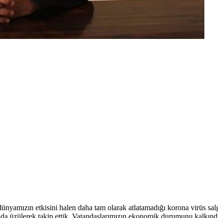
nyamızın etkisini halen daha tam olarak atlatamadığı korona virüs salg
rı da üzülerek takip ettik. Vatandaşlarımızın ekonomik durumunu kalkınd