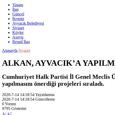
Yaşam
İlan
Güncel
İlçemiz
Ayvacık Belediyesi
Siyaset
Köyler
Asayiş
Resmî İlan
Anasayfa
Siyaset
ALKAN, AYVACIK’A YAPIL
Cumhuriyet Halk Partisi İl Genel Meclis Üy
yapılmasını önerdiği projeleri sıraladı.
2020-7-14 14:18:54
Yayınlanma
2020-7-14 14:18:54
Güncelleme
0
Yorum
9795
Gösterim
-
+
A
A