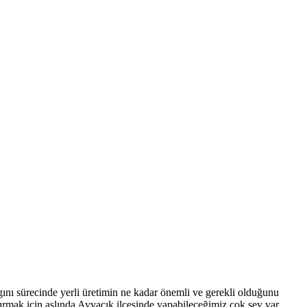
ını sürecinde yerli üretimin ne kadar önemli ve gerekli olduğunu
ırmak için aslında Ayvacık ilçesinde yapabileceğimiz çok şey var.