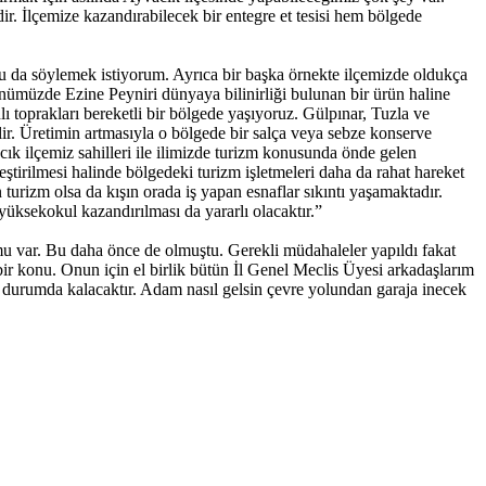
r. İlçemize kazandırabilecek bir entegre et tesisi hem bölgede
nu da söylemek istiyorum. Ayrıca bir başka örnekte ilçemizde oldukça
ünümüzde Ezine Peyniri dünyaya bilinirliği bulunan bir ürün haline
nlı toprakları bereketli bir bölgede yaşıyoruz. Gülpınar, Tuzla ve
ilir. Üretimin artmasıyla o bölgede bir salça veya sebze konserve
acık ilçemiz sahilleri ile ilimizde turizm konusunda önde gelen
tirilmesi halinde bölgedeki turizm işletmeleri daha da rahat hareket
rizm olsa da kışın orada iş yapan esnaflar sıkıntı yaşamaktadır.
 yüksekokul kazandırılması da yararlı olacaktır.”
u var. Bu daha önce de olmuştu. Gerekli müdahaleler yapıldı fakat
ir konu. Onun için el birlik bütün İl Genel Meclis Üyesi arkadaşlarım
urumda kalacaktır. Adam nasıl gelsin çevre yolundan garaja inecek