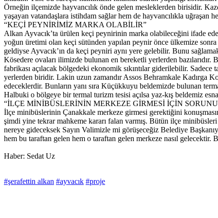
Örneğin ilçemizde hayvancılık önde gelen mesleklerden birisidir. Kazd
yaşayan vatandaşlara istihdam sağlar hem de hayvancılıkla uğraşan hemşe
“KEÇİ PEYNİRİMİZ MARKA OLABİLİR”
Alkan Ayvacık’ta ürülen keçi peynirinin marka olabileceğini ifade ed
yoğun üretimi olan keçi sütünden yapılan peynir önce ülkemize sonra d
geldiyse Ayvacık’ın da keçi peyniri aynı yere gelebilir. Bunu sağlamak i
Kösedere ovaları ilimizde bulunan en bereketli yerlerden bazılarıdır. B
fabrikası açılacak bölgedeki ekonomik sıkıntılar giderilebilir. Sadece 
yerlerden biridir. Lakin uzun zamandır Assos Behramkale Kadırga Koyu 
edeceklerdir. Bunların yanı sıra Küçükkuyu beldemizde bulunan termal
Halbuki o bölgeye bir termal turizm tesisi açılsa yaz-kış beldemiz esna
“İLÇE MİNİBÜSLERİNİN MERKEZE GİRMESİ İÇİN SORUN
İlçe minibüslerinin Çanakkale merkeze girmesi gerektiğini konuşması
şimdi yine tekrar mahkeme kararı falan varmış. Bütün ilçe minibüsleri
nereye gideceksek Sayın Valimizle mi görüşeceğiz Belediye Başkanıy
hem bu taraftan gelen hem o taraftan gelen merkeze nasıl gelecektir. 
Haber: Sedat Uz
#şerafettin alkan
#ayvacık
#proje