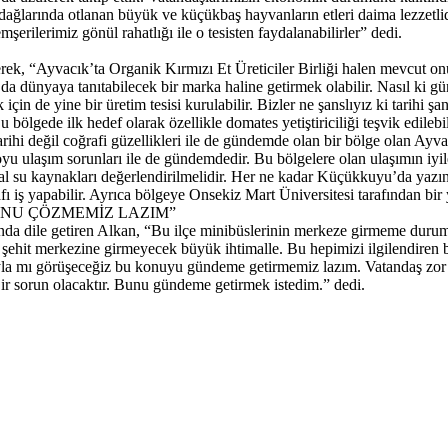
ağlarında otlanan büyük ve küçükbaş hayvanların etleri daima lezzetlidi
rilerimiz gönül rahatlığı ile o tesisten faydalanabilirler” dedi.
erek, “Ayvacık’ta Organik Kırmızı Et Üreticiler Birliği halen mevcut o
a dünyaya tanıtabilecek bir marka haline getirmek olabilir. Nasıl ki g
çin de yine bir üretim tesisi kurulabilir. Bizler ne şanslıyız ki tarihi şa
u bölgede ilk hedef olarak özellikle domates yetiştiriciliği teşvik edileb
tarihi değil coğrafi güzellikleri ile de gündemde olan bir bölge olan Ayv
ulaşım sorunları ile de gündemdedir. Bu bölgelere olan ulaşımın iyileş
 su kaynakları değerlendirilmelidir. Her ne kadar Küçükkuyu’da yazın tu
fı iş yapabilir. Ayrıca bölgeye Onsekiz Mart Üniversitesi tarafından bir
UNU ÇÖZMEMİZ LAZIM”
nda dile getiren Alkan, “Bu ilçe minibüslerinin merkeze girmeme durum
 şehit merkezine girmeyecek büyük ihtimalle. Bu hepimizi ilgilendiren b
la mı görüşeceğiz bu konuyu gündeme getirmemiz lazım. Vatandaş zor d
Bir sorun olacaktır. Bunu gündeme getirmek istedim.” dedi.