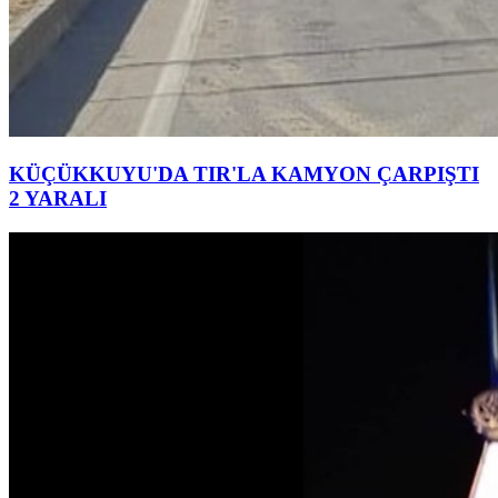
KÜÇÜKKUYU'DA TIR'LA KAMYON ÇARPIŞTI
2 YARALI