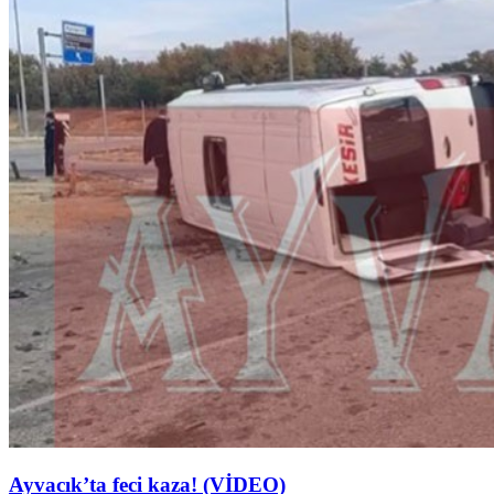
Ayvacık’ta feci kaza! (VİDEO)