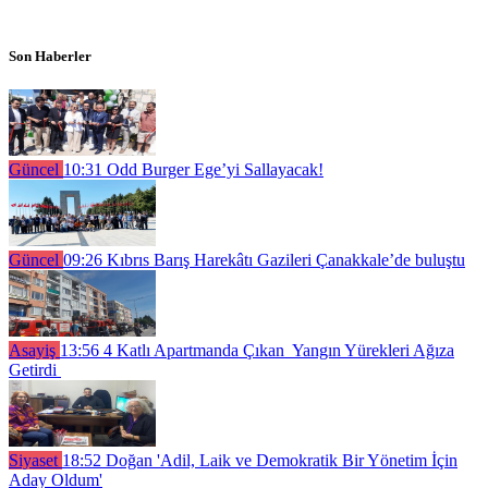
Son Haberler
Güncel
10:31
Odd Burger Ege’yi Sallayacak!
Güncel
09:26
Kıbrıs Barış Harekâtı Gazileri Çanakkale’de buluştu
Asayiş
13:56
4 Katlı Apartmanda Çıkan Yangın Yürekleri Ağıza
Getirdi
Siyaset
18:52
Doğan 'Adil, Laik ve Demokratik Bir Yönetim İçin
Aday Oldum'