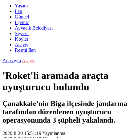
Yaşam
İlan
Güncel
İlçemiz
Ayvacık Belediyesi
Siyaset
Köyler
Asayiş
Resmî İlan
Anasayfa
Asayiş
'Roket'li aramada araçta
uyuşturucu bulundu
Çanakkale'nin Biga ilçesinde jandarma
tarafından düzenlenen uyuşturucu
operasyonunda 3 şüpheli yakalandı.
2020-8-20 15:51:19
Yayınlanma