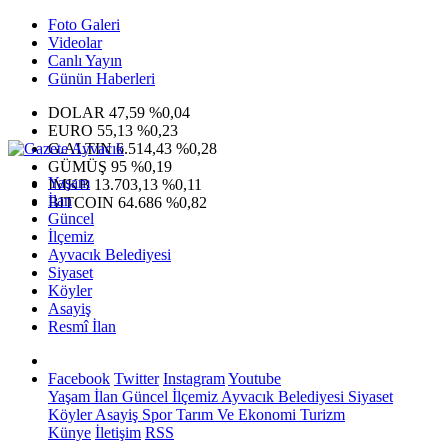
Foto Galeri
Videolar
Canlı Yayın
Günün Haberleri
DOLAR
47,59
%0,04
EURO
55,13
%0,23
G.ALTIN
6.514,43
%0,28
GÜMÜŞ
95
%0,19
Yaşam
IMKB
13.703,13
%0,11
İlan
BITCOIN
64.686
%0,82
Güncel
İlçemiz
Ayvacık Belediyesi
Siyaset
Köyler
Asayiş
Resmî İlan
Facebook
Twitter
Instagram
Youtube
Yaşam
İlan
Güncel
İlçemiz
Ayvacık Belediyesi
Siyaset
Köyler
Asayiş
Spor
Tarım Ve Ekonomi
Turizm
Künye
İletişim
RSS