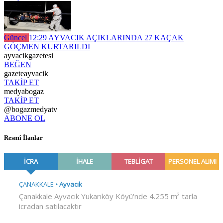
Güncel
12:29
AYVACIK AÇIKLARINDA 27 KAÇAK
GÖÇMEN KURTARILDI
ayvacikgazetesi
BEĞEN
gazeteayvacik
TAKİP ET
medyabogaz
TAKİP ET
@bogazmedyatv
ABONE OL
Resmî İlanlar