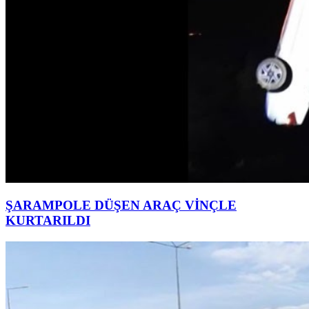
ŞARAMPOLE DÜŞEN ARAÇ VİNÇLE
KURTARILDI