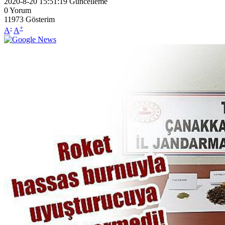
2020-8-20 15:51:19
Güncelleme
0
Yorum
11973
Gösterim
-
+
A
A