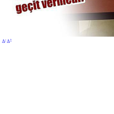
-
+
A
A