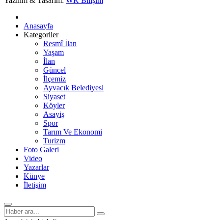
Yazılım & Tasarım:
WK Bilişim
Anasayfa
Kategoriler
Resmî İlan
Yaşam
İlan
Güncel
İlçemiz
Ayvacık Belediyesi
Siyaset
Köyler
Asayiş
Spor
Tarım Ve Ekonomi
Turizm
Foto Galeri
Video
Yazarlar
Künye
İletişim