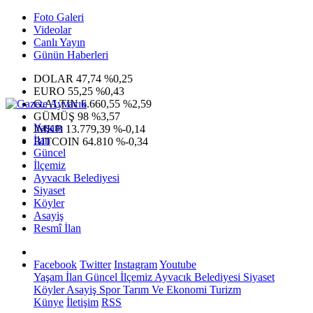
Foto Galeri
Videolar
Canlı Yayın
Günün Haberleri
DOLAR
47,74
%0,25
EURO
55,25
%0,43
G.ALTIN
6.660,55
%2,59
GÜMÜŞ
98
%3,57
Yaşam
IMKB
13.779,39
%-0,14
İlan
BITCOIN
64.810
%-0,34
Güncel
İlçemiz
Ayvacık Belediyesi
Siyaset
Köyler
Asayiş
Resmî İlan
Facebook
Twitter
Instagram
Youtube
Yaşam
İlan
Güncel
İlçemiz
Ayvacık Belediyesi
Siyaset
Köyler
Asayiş
Spor
Tarım Ve Ekonomi
Turizm
Künye
İletişim
RSS