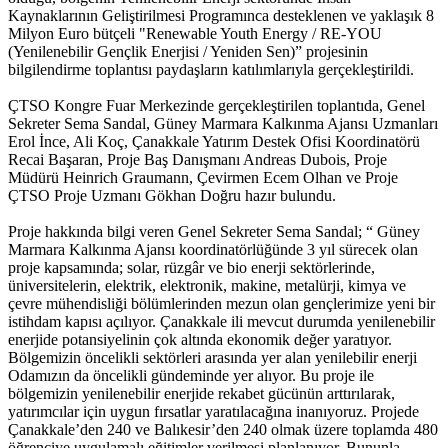
Kaynaklarının Geliştirilmesi Programınca desteklenen ve yaklaşık 8
Milyon Euro bütçeli "Renewable Youth Energy / RE-YOU
(Yenilenebilir Gençlik Enerjisi / Yeniden Sen)” projesinin
bilgilendirme toplantısı paydaşların katılımlarıyla gerçekleştirildi.
ÇTSO Kongre Fuar Merkezinde gerçekleştirilen toplantıda, Genel
Sekreter Sema Sandal, Güney Marmara Kalkınma Ajansı Uzmanları
Erol İnce, Ali Koç, Çanakkale Yatırım Destek Ofisi Koordinatörü
Recai Başaran, Proje Baş Danışmanı Andreas Dubois, Proje
Müdürü Heinrich Graumann, Çevirmen Ecem Olhan ve Proje
ÇTSO Proje Uzmanı Gökhan Doğru hazır bulundu.
Proje hakkında bilgi veren Genel Sekreter Sema Sandal; “ Güney
Marmara Kalkınma Ajansı koordinatörlüğünde 3 yıl sürecek olan
proje kapsamında; solar, rüzgâr ve bio enerji sektörlerinde,
üniversitelerin, elektrik, elektronik, makine, metalürji, kimya ve
çevre mühendisliği bölümlerinden mezun olan gençlerimize yeni bir
istihdam kapısı açılıyor. Çanakkale ili mevcut durumda yenilenebilir
enerjide potansiyelinin çok altında ekonomik değer yaratıyor.
Bölgemizin öncelikli sektörleri arasında yer alan yenilebilir enerji
Odamızın da öncelikli gündeminde yer alıyor. Bu proje ile
bölgemizin yenilenebilir enerjide rekabet gücünün arttırılarak,
yatırımcılar için uygun fırsatlar yaratılacağına inanıyoruz. Projede
Çanakkale’den 240 ve Balıkesir’den 240 olmak üzere toplamda 480
öğrenciye uygulamalı eğitimler verilmesi planlanıyor. Bununla