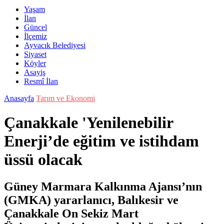
Yaşam
İlan
Güncel
İlçemiz
Ayvacık Belediyesi
Siyaset
Köyler
Asayiş
Resmî İlan
Anasayfa
Tarım ve Ekonomi
Çanakkale 'Yenilenebilir
Enerji’de eğitim ve istihdam
üssü olacak
Güney Marmara Kalkınma Ajansı’nın
(GMKA) yararlanıcı, Balıkesir ve
Çanakkale On Sekiz Mart