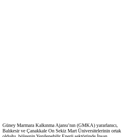
Güney Marmara Kalkınma Ajansı’nın (GMKA) yararlanıcı,
Balıkesir ve Çanakkale On Sekiz Mart Üniversitelerinin ortak
olduğu, bölgenin Yenilenebilir Enerji sektöründe İnsan