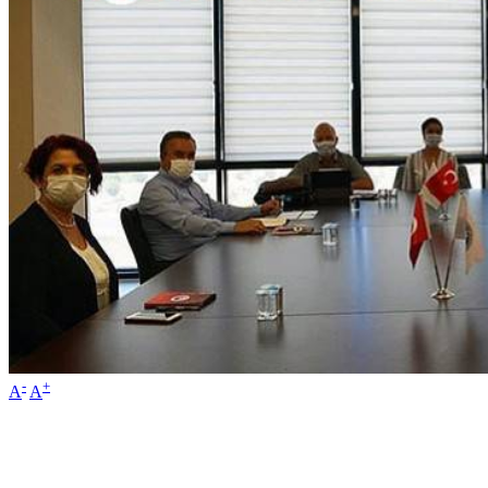
-
+
A
A