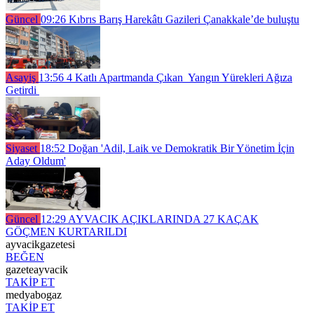
Güncel
09:26
Kıbrıs Barış Harekâtı Gazileri Çanakkale’de buluştu
Asayiş
13:56
4 Katlı Apartmanda Çıkan Yangın Yürekleri Ağıza
Getirdi
Siyaset
18:52
Doğan 'Adil, Laik ve Demokratik Bir Yönetim İçin
Aday Oldum'
Güncel
12:29
AYVACIK AÇIKLARINDA 27 KAÇAK
GÖÇMEN KURTARILDI
ayvacikgazetesi
BEĞEN
gazeteayvacik
TAKİP ET
medyabogaz
TAKİP ET