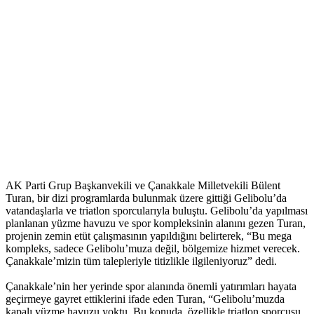
AK Parti Grup Başkanvekili ve Çanakkale Milletvekili Bülent
Turan, bir dizi programlarda bulunmak üzere gittiği Gelibolu’da
vatandaşlarla ve triatlon sporcularıyla buluştu. Gelibolu’da yapılması
planlanan yüzme havuzu ve spor kompleksinin alanını gezen Turan,
projenin zemin etüt çalışmasının yapıldığını belirterek, “Bu mega
kompleks, sadece Gelibolu’muza değil, bölgemize hizmet verecek.
Çanakkale’mizin tüm talepleriyle titizlikle ilgileniyoruz” dedi.
Çanakkale’nin her yerinde spor alanında önemli yatırımları hayata
geçirmeye gayret ettiklerini ifade eden Turan, “Gelibolu’muzda
kapalı yüzme havuzu yoktu. Bu konuda, özellikle triatlon sporcusu