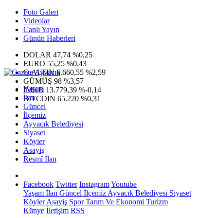
Foto Galeri
Videolar
Canlı Yayın
Günün Haberleri
DOLAR
47,74
%0,25
EURO
55,25
%0,43
G.ALTIN
6.660,55
%2,59
GÜMÜŞ
98
%3,57
Yaşam
IMKB
13.779,39
%-0,14
İlan
BITCOIN
65.220
%0,31
Güncel
İlçemiz
Ayvacık Belediyesi
Siyaset
Köyler
Asayiş
Resmî İlan
Facebook
Twitter
Instagram
Youtube
Yaşam
İlan
Güncel
İlçemiz
Ayvacık Belediyesi
Siyaset
Köyler
Asayiş
Spor
Tarım Ve Ekonomi
Turizm
Künye
İletişim
RSS