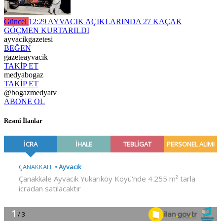
Güncel
12:29
AYVACIK AÇIKLARINDA 27 KAÇAK
GÖÇMEN KURTARILDI
ayvacikgazetesi
BEĞEN
gazeteayvacik
TAKİP ET
medyabogaz
TAKİP ET
@bogazmedyatv
ABONE OL
Resmî İlanlar