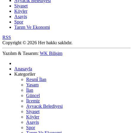
Ayvacık Belediyesi
Siyaset
Köyler
Asayiş
Spor
Tarım Ve Ekonomi
RSS
Copyright © 2026 Her hakkı saklıdır.
Yazılım & Tasarım:
WK Bilişim
Anasayfa
Kategoriler
Resmî İlan
Yaşam
İlan
Güncel
İlçemiz
Ayvacık Belediyesi
Siyaset
Köyler
Asayiş
Spor
Tarım Ve Ekonomi