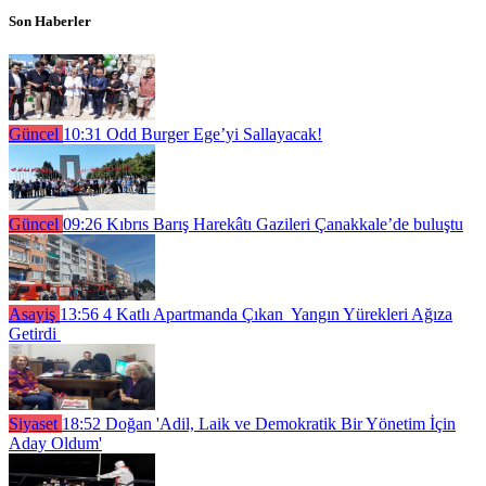
Son Haberler
Güncel
10:31
Odd Burger Ege’yi Sallayacak!
Güncel
09:26
Kıbrıs Barış Harekâtı Gazileri Çanakkale’de buluştu
Asayiş
13:56
4 Katlı Apartmanda Çıkan Yangın Yürekleri Ağıza
Getirdi
Siyaset
18:52
Doğan 'Adil, Laik ve Demokratik Bir Yönetim İçin
Aday Oldum'