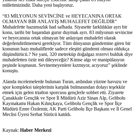
milletimizindir. Daha yeni başlıyoruz.
“83 MİLYONUN SEVİNCİNE ve HEYECANINA ORTAK
OLMAYAN BİR ANLAYIŞ MUHALEFET DEĞİLDİR”
Muhalefette hazımsızlık had safhada. Siyasette farklılıklar ayrı bir
konu, tarihi bir başarıdan gurur duymak ayrı. 83 milyonun sevincine
ve heyecanına ortak olmayan bir anlayışın muhalefet olarak
değerlendirilmemesi gerekiyor. Tüm dünyanın gündemine giren bir
konunun bazı muhaliflerde sadece eleştiri gündemi olması oldukça
düşündürücü.? Ne yani, 320 metreküp doğalgaz rezervi bulduk diye
muhalefetten özür mü dileyeceğiz? Kimse algı ve manipülasyon
peşinde koşmasın. Sevinemeyenlere kızmıyor, acıyoruz” şeklinde
konuştu.
Alanda incelemelerde bulunan Turan, ardından yüzme havuzu ve
spor kompleksi taleplerinin karşılık bulmasından dolayı teşekkür
etmek için gelen triatlon sporcusu gençlerle sohbet etti. Ziyarete
Çanakkale Gençlik ve Spor İl Müdürü Aziz Sinan Alp, Gelibolu
Kaymakamı Hakan Kılınçkaya, Gelibolu Gençlik ve Spor İlçe
Müdürü Emre Özdemir, AK Parti Gelibolu İlçe Başkanı ve İl Genel
Meclisi Üyesi Serhat Sürücü katıldı.
Kaynak:
Haber Merkezi