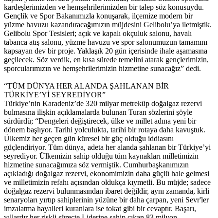
kardeşlerimizden ve hemşehrilerimizden bir talep söz konusuydu.
Gençlik ve Spor Bakanımızla konuşarak, ilçemize modern bir
yüzme havuzu kazandıracağımızın müjdesini Gelibolu’ya iletmiştik.
Gelibolu Spor Tesisleri; açık ve kapalı okçuluk salonu, havalı
tabanca atış salonu, yüzme havuzu ve spor salonumuzun tamamını
kapsayan dev bir proje. Yaklaşık 20 gün içerisinde ihale aşamasına
geçilecek. Söz verdik, en kısa sürede temelini atarak gençlerimizin,
sporcularımızın ve hemşehrilerimizin hizmetine sunacağız” dedi.
“TÜM DÜNYA HER ALANDA ŞAHLANAN BİR
TÜRKİYE’Yİ SEYREDİYOR”
Türkiye’nin Karadeniz’de 320 milyar metreküp doğalgaz rezervi
bulmasına ilişkin açıklamalarda bulunan Turan sözlerini şöyle
sürdürdü; “Dengeleri değiştirecek, ülke ve millet adına yeni bir
dönem başlıyor. Tarihi yolculukta, tarihi bir rotaya daha kavuştuk.
Ülkemiz her geçen gün küresel bir güç olduğu iddiasını
güçlendiriyor. Tüm dünya, adeta her alanda şahlanan bir Türkiye’yi
seyrediyor. Ülkemizin sahip olduğu tüm kaynakları milletimizin
hizmetine sunacağımıza söz vermiştik. Cumhurbaşkanımızın
açıkladığı doğalgaz rezervi, ekonomimizin daha güçlü hale gelmesi
ve milletimizin refahı açısından oldukça kıymetli. Bu müjde; sadece
doğalgaz rezervi bulunmasından ibaret değildir, aynı zamanda, kirli
senaryoları yırtıp sahiplerinin yüzüne bir daha çarpan, yeni Sevr'ler
imzalatma hayalleri kuranlara ise tokat gibi bir cevaptır. Başarı,
yıllardır her riskli süreçte Liderine sahip çıkan 83 milyon