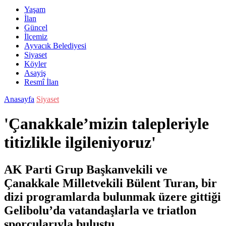
Yaşam
İlan
Güncel
İlçemiz
Ayvacık Belediyesi
Siyaset
Köyler
Asayiş
Resmî İlan
Anasayfa
Siyaset
'Çanakkale’mizin talepleriyle
titizlikle ilgileniyoruz'
AK Parti Grup Başkanvekili ve
Çanakkale Milletvekili Bülent Turan, bir
dizi programlarda bulunmak üzere gittiği
Gelibolu’da vatandaşlarla ve triatlon
sporcularıyla buluştu.