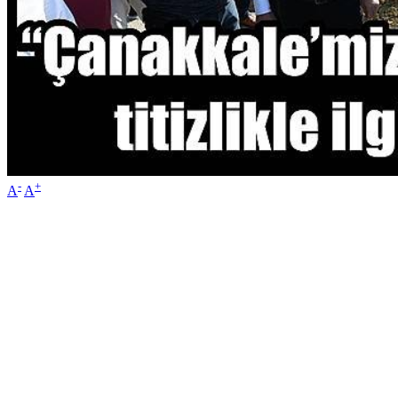
-
+
A
A