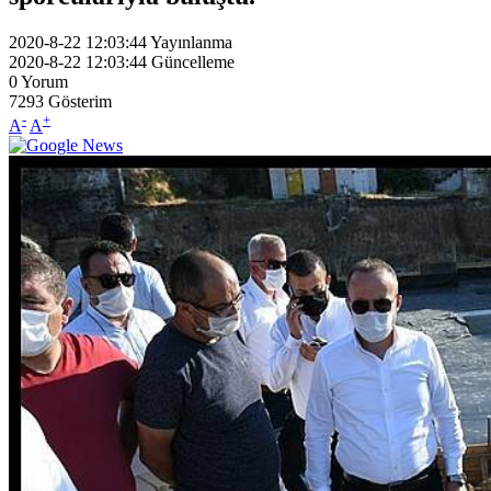
2020-8-22 12:03:44
Yayınlanma
2020-8-22 12:03:44
Güncelleme
0
Yorum
7293
Gösterim
-
+
A
A