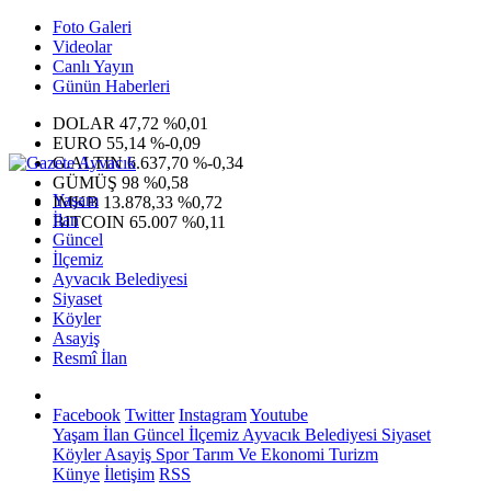
Foto Galeri
Videolar
Canlı Yayın
Günün Haberleri
DOLAR
47,72
%0,01
EURO
55,14
%-0,09
G.ALTIN
6.637,70
%-0,34
GÜMÜŞ
98
%0,58
Yaşam
IMKB
13.878,33
%0,72
İlan
BITCOIN
65.007
%0,11
Güncel
İlçemiz
Ayvacık Belediyesi
Siyaset
Köyler
Asayiş
Resmî İlan
Facebook
Twitter
Instagram
Youtube
Yaşam
İlan
Güncel
İlçemiz
Ayvacık Belediyesi
Siyaset
Köyler
Asayiş
Spor
Tarım Ve Ekonomi
Turizm
Künye
İletişim
RSS