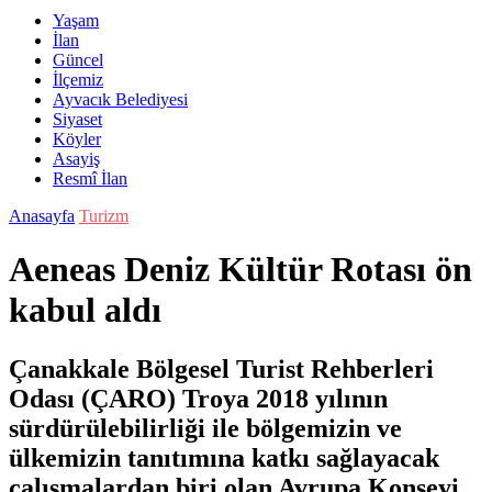
Yaşam
İlan
Güncel
İlçemiz
Ayvacık Belediyesi
Siyaset
Köyler
Asayiş
Resmî İlan
Anasayfa
Turizm
Aeneas Deniz Kültür Rotası ön
kabul aldı
Çanakkale Bölgesel Turist Rehberleri
Odası (ÇARO) Troya 2018 yılının
sürdürülebilirliği ile bölgemizin ve
ülkemizin tanıtımına katkı sağlayacak
çalışmalardan biri olan Avrupa Konseyi