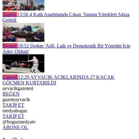
Asayiş
13:56
4 Katlı Apartmanda Çıkan Yangın Yürekleri Ağıza
Getirdi
Siyaset
18:52
Doğan 'Adil, Laik ve Demokratik Bir Yönetim İçin
Aday Oldum'
Güncel
12:29
AYVACIK AÇIKLARINDA 27 KAÇAK
GÖÇMEN KURTARILDI
ayvacikgazetesi
BEĞEN
gazeteayvacik
TAKİP ET
medyabogaz
TAKİP ET
@bogazmedyatv
ABONE OL