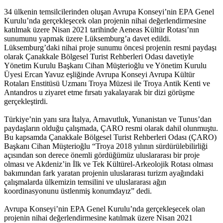
34 ülkenin temsilcilerinden oluşan Avrupa Konseyi’nin EPA Genel
Kurulu’nda gerçekleşecek olan projenin nihai değerlendirmesine
katılmak üzere Nisan 2021 tarihinde Aeneas Kültür Rotası’nın
sunumunu yapmak üzere Lüksemburg’a davet edildi.
Lüksemburg’daki nihai proje sunumu öncesi projenin resmi paydaşı
olarak Çanakkale Bölgesel Turist Rehberleri Odası davetiyle
Yönetim Kurulu Başkanı Cihan Müşterioğlu ve Yönetim Kurulu
Üyesi Ercan Yavuz eşliğinde Avrupa Konseyi Avrupa Kültür
Rotaları Enstitüsü Uzmanı Troya Müzesi ile Troya Antik Kenti ve
Antandros u ziyaret etme fırsatı yakalayarak bir dizi görüşme
gerçekleştirdi.
Türkiye’nin yanı sıra İtalya, Arnavutluk, Yunanistan ve Tunus’dan
paydaşların olduğu çalışmada, ÇARO resmi olarak dahil olunmuştu.
Bu kapsamda Çanakkale Bölgesel Turist Rehberleri Odası (ÇARO)
Başkanı Cihan Müşterioğlu “Troya 2018 yılının sürdürülebilirliği
açısından son derece önemli gördüğümüz uluslararası bir proje
olması ve Akdeniz’in İlk ve Tek Kültürel-Arkeolojik Rotası olması
bakımından fark yaratan projenin uluslararası turizm ayağındaki
çalışmalarda ülkemizin temsilini ve uluslararası ağın
koordinasyonunu üstlenmiş konumdayız” dedi.
Avrupa Konseyi’nin EPA Genel Kurulu’nda gerçekleşecek olan
projenin nihai değerlendirmesine katılmak üzere Nisan 2021