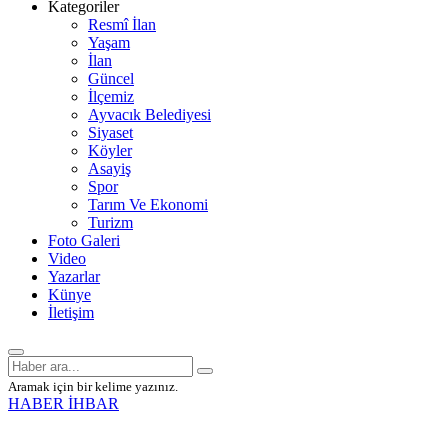
Kategoriler
Resmî İlan
Yaşam
İlan
Güncel
İlçemiz
Ayvacık Belediyesi
Siyaset
Köyler
Asayiş
Spor
Tarım Ve Ekonomi
Turizm
Foto Galeri
Video
Yazarlar
Künye
İletişim
Aramak için bir kelime yazınız.
HABER İHBAR