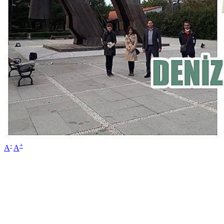
-
+
A
A