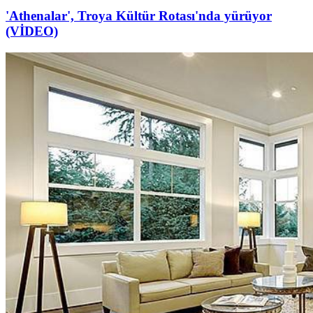
'Athenalar', Troya Kültür Rotası'nda yürüyor
(VİDEO)