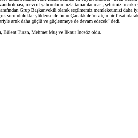
ndırılması, mevcut yatırımların hızla tamamlanması, şehrimizi marka ya
arafından Grup Başkanvekili olarak seçilmemiz memleketimizi daha iyi
ok sorumluluklar yüklense de bunu Çanakkale’miz için bir fırsat olar
iyle artık daha güçlü ve güçlenmeye de devam edecek” dedi.
cı, Bülent Turan, Mehmet Muş ve İlknur İnceöz oldu.