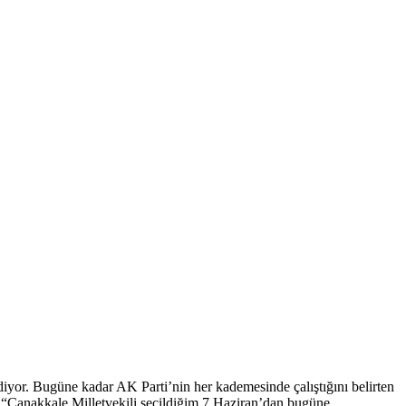
iyor. Bugüne kadar AK Parti’nin her kademesinde çalıştığını belirten
 “Çanakkale Milletvekili seçildiğim 7 Haziran’dan bugüne