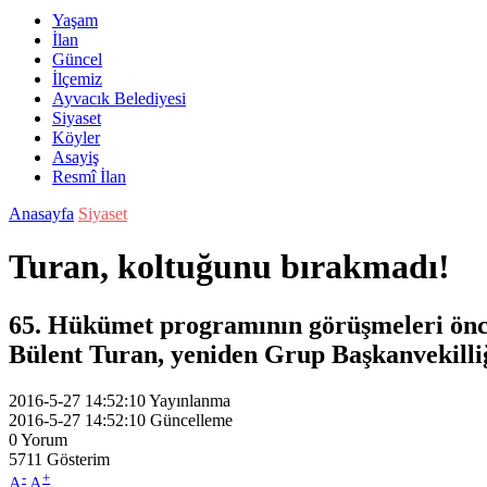
Yaşam
İlan
Güncel
İlçemiz
Ayvacık Belediyesi
Siyaset
Köyler
Asayiş
Resmî İlan
Anasayfa
Siyaset
Turan, koltuğunu bırakmadı!
65. Hükümet programının görüşmeleri önc
Bülent Turan, yeniden Grup Başkanvekilliğ
2016-5-27 14:52:10
Yayınlanma
2016-5-27 14:52:10
Güncelleme
0
Yorum
5711
Gösterim
-
+
A
A