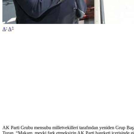
-
+
A
A
AK Parti Grubu mensubu milletvekilleri tarafından yeniden Grup Başk
Turan, “Makam, mevki fark etmeksizin AK Parti hareketi içerisinde g