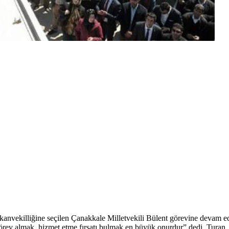
anvekilliğine seçilen Çanakkale Milletvekili Bülent görevine devam ed
örev almak, hizmet etme fırsatı bulmak en büyük onurdur” dedi. Turan,