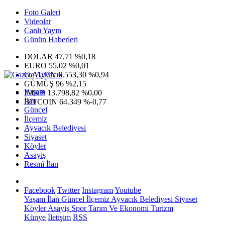
Foto Galeri
Videolar
Canlı Yayın
Günün Haberleri
DOLAR
47,71
%0,18
EURO
55,02
%0,01
G.ALTIN
6.553,30
%0,94
GÜMÜŞ
96
%2,15
Yaşam
IMKB
13.798,82
%0,00
İlan
BITCOIN
64.349
%-0,77
Güncel
İlçemiz
Ayvacık Belediyesi
Siyaset
Köyler
Asayiş
Resmî İlan
Facebook
Twitter
Instagram
Youtube
Yaşam
İlan
Güncel
İlçemiz
Ayvacık Belediyesi
Siyaset
Köyler
Asayiş
Spor
Tarım Ve Ekonomi
Turizm
Künye
İletişim
RSS