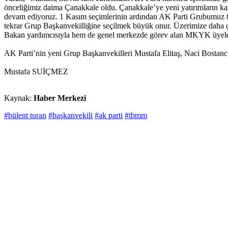
önceliğimiz daima Çanakkale oldu. Çanakkale’ye yeni yatırımların kaza
devam ediyoruz. 1 Kasım seçimlerinin ardından AK Parti Grubumuz t
tekrar Grup Başkanvekilliğine seçilmek büyük onur. Üzerimize daha ç
Bakan yardımcısıyla hem de genel merkezde görev alan MKYK üyeler
AK Parti’nin yeni Grup Başkanvekilleri Mustafa Elitaş, Naci Bostan
Mustafa SUİÇMEZ
Kaynak:
Haber Merkezi
#bülent turan
#başkanvekili
#ak parti
#tbmm