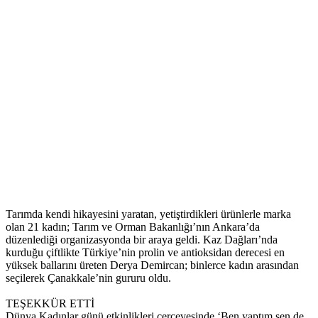
Tarımda kendi hikayesini yaratan, yetiştirdikleri ürünlerle marka
olan 21 kadın; Tarım ve Orman Bakanlığı’nın Ankara’da
düzenlediği organizasyonda bir araya geldi. Kaz Dağları’nda
kurduğu çiftlikte Türkiye’nin prolin ve antioksidan derecesi en
yüksek ballarını üreten Derya Demircan; binlerce kadın arasından
seçilerek Çanakkale’nin gururu oldu.
TEŞEKKÜR ETTİ
Dünya Kadınlar günü etkinlikleri çerçevesinde ‘Ben yaptım sen de