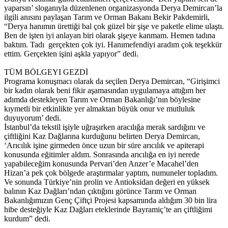
yaparsın’ sloganıyla düzenlenen organizasyonda Derya Demircan’la
ilgili anısını paylaşan Tarım ve Orman Bakanı Bekir Pakdemirli,
“Derya hanımın ürettiği bal çok güzel bir şişe ve paketle elime ulaştı.
Ben de işten iyi anlayan biri olarak şişeye kanmam. Hemen tadına
baktım. Tadı gerçekten çok iyi. Hanımefendiyi aradım çok teşekkür
ettim. Gerçekten işini aşkla yapıyor” dedi.
TÜM BÖLGEYI GEZDİ
Programa konuşmacı olarak da seçilen Derya Demircan, “Girişimci
bir kadın olarak beni fikir aşamasından uygulamaya attığım her
adımda destekleyen Tarım ve Orman Bakanlığı’nın böylesine
kıymetli bir etkinlikte yer almaktan büyük onur ve mutluluk
duyuyorum’ dedi.
İstanbul’da tekstil işiyle uğraşırken aracılığa merak sardığını ve
çiftliğini Kaz Dağlarına kurduğunu belirten Derya Demircan,
‘Arıcılık işine girmeden önce uzun bir süre arıcılık ve apiterapi
konusunda eğitimler aldım. Sonrasında arıcılığa en iyi nerede
yapabileceğim konusunda Pervari’den Anzer’e Macahel’den
Hizan’a pek çok bölgede araştırmalar yaptım, numuneler topladım.
Ve sonunda Türkiye’nin prolin ve Antioksidan değeri en yüksek
balının Kaz Dağları’ndan çıktığını görünce Tarım ve Orman
Bakanlığımızın Genç Çiftçi Projesi kapsamında aldığım 30 bin lira
hibe desteğiyle Kaz Dağları eteklerinde Bayramiç’te arı çiftliğimi
kurdum” dedi.