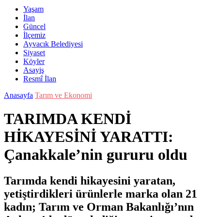
Yaşam
İlan
Güncel
İlçemiz
Ayvacık Belediyesi
Siyaset
Köyler
Asayiş
Resmî İlan
Anasayfa
Tarım ve Ekonomi
TARIMDA KENDİ
HİKAYESİNİ YARATTI:
Çanakkale’nin gururu oldu
Tarımda kendi hikayesini yaratan,
yetiştirdikleri ürünlerle marka olan 21
kadın; Tarım ve Orman Bakanlığı’nın