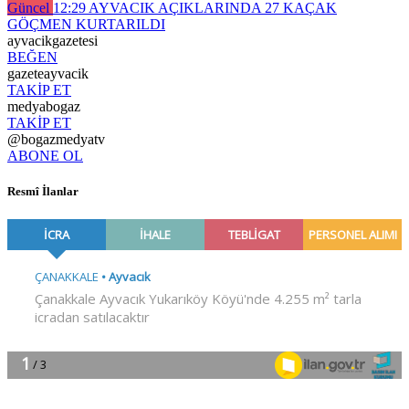
Güncel
12:29
AYVACIK AÇIKLARINDA 27 KAÇAK
GÖÇMEN KURTARILDI
ayvacikgazetesi
BEĞEN
gazeteayvacik
TAKİP ET
medyabogaz
TAKİP ET
@bogazmedyatv
ABONE OL
Resmî İlanlar