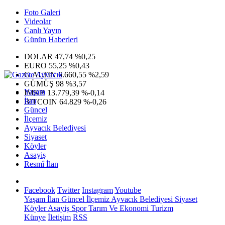
Foto Galeri
Videolar
Canlı Yayın
Günün Haberleri
DOLAR
47,74
%0,25
EURO
55,25
%0,43
G.ALTIN
6.660,55
%2,59
GÜMÜŞ
98
%3,57
Yaşam
IMKB
13.779,39
%-0,14
İlan
BITCOIN
64.829
%-0,26
Güncel
İlçemiz
Ayvacık Belediyesi
Siyaset
Köyler
Asayiş
Resmî İlan
Facebook
Twitter
Instagram
Youtube
Yaşam
İlan
Güncel
İlçemiz
Ayvacık Belediyesi
Siyaset
Köyler
Asayiş
Spor
Tarım Ve Ekonomi
Turizm
Künye
İletişim
RSS