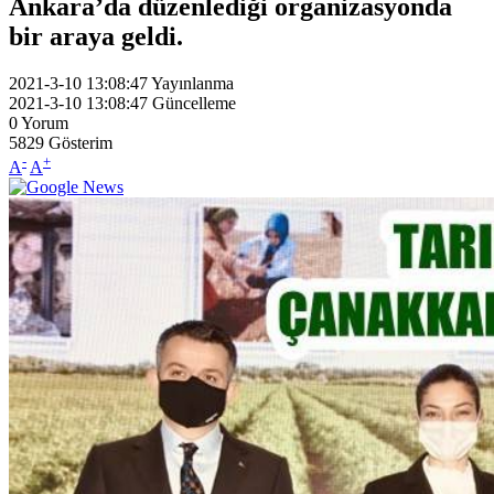
Ankara’da düzenlediği organizasyonda
bir araya geldi.
2021-3-10 13:08:47
Yayınlanma
2021-3-10 13:08:47
Güncelleme
0
Yorum
5829
Gösterim
-
+
A
A