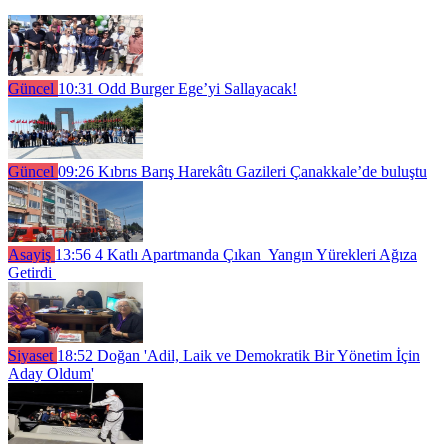
Güncel
10:31
Odd Burger Ege’yi Sallayacak!
Güncel
09:26
Kıbrıs Barış Harekâtı Gazileri Çanakkale’de buluştu
Asayiş
13:56
4 Katlı Apartmanda Çıkan Yangın Yürekleri Ağıza
Getirdi
Siyaset
18:52
Doğan 'Adil, Laik ve Demokratik Bir Yönetim İçin
Aday Oldum'