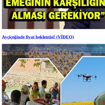
Ayçiçeğinde fiyat beklentisi! (VİDEO)