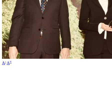
-
+
A
A