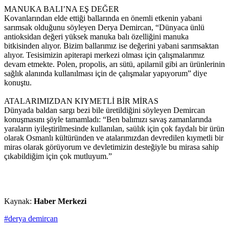
MANUKA BALI’NA EŞ DEĞER
Kovanlarından elde ettiği ballarında en önemli etkenin yabani
sarımsak olduğunu söyleyen Derya Demircan, “Dünyaca ünlü
antioksidan değeri yüksek manuka balı özelliğini manuka
bitkisinden alıyor. Bizim ballarımız ise değerini yabani sarımsaktan
alıyor. Tesisimizin apiterapi merkezi olması için çalışmalarımız
devam etmekte. Polen, propolis, arı sütü, apilarnil gibi arı ürünlerinin
sağlık alanında kullanılması için de çalışmalar yapıyorum” diye
konuştu.
ATALARIMIZDAN KIYMETLİ BİR MİRAS
Dünyada baldan sargı bezi bile üretildiğini söyleyen Demircan
konuşmasını şöyle tamamladı: “Ben balımızı savaş zamanlarında
yaraların iyileştirilmesinde kullanılan, saülık için çok faydalı bir ürün
olarak Osmanlı kültüründen ve atalarımızdan devredilen kıymetli bir
miras olarak görüyorum ve devletimizin desteğiyle bu mirasa sahip
çıkabildiğim için çok mutluyum.”
Kaynak:
Haber Merkezi
#derya demircan