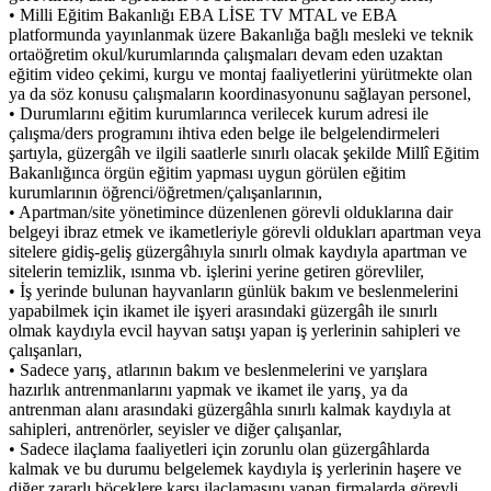
• Milli Eğitim Bakanlığı EBA LİSE TV MTAL ve EBA
platformunda yayınlanmak üzere Bakanlığa bağlı mesleki ve teknik
ortaöğretim okul/kurumlarında çalışmaları devam eden uzaktan
eğitim video çekimi, kurgu ve montaj faaliyetlerini yürütmekte olan
ya da söz konusu çalışmaların koordinasyonunu sağlayan personel,
• Durumlarını eğitim kurumlarınca verilecek kurum adresi ile
çalışma/ders programını ihtiva eden belge ile belgelendirmeleri
şartıyla, güzergâh ve ilgili saatlerle sınırlı olacak şekilde Millî Eğitim
Bakanlığınca örgün eğitim yapması uygun görülen eğitim
kurumlarının öğrenci/öğretmen/çalışanlarının,
• Apartman/site yönetimince düzenlenen görevli olduklarına dair
belgeyi ibraz etmek ve ikametleriyle görevli oldukları apartman veya
sitelere gidiş-geliş güzergâhıyla sınırlı olmak kaydıyla apartman ve
sitelerin temizlik, ısınma vb. işlerini yerine getiren görevliler,
• İş yerinde bulunan hayvanların günlük bakım ve beslenmelerini
yapabilmek için ikamet ile işyeri arasındaki güzergâh ile sınırlı
olmak kaydıyla evcil hayvan satışı yapan iş yerlerinin sahipleri ve
çalışanları,
• Sadece yarış¸ atlarının bakım ve beslenmelerini ve yarışlara
hazırlık antrenmanlarını yapmak ve ikamet ile yarış¸ ya da
antrenman alanı arasındaki güzergâhla sınırlı kalmak kaydıyla at
sahipleri, antrenörler, seyisler ve diğer çalışanlar,
• Sadece ilaçlama faaliyetleri için zorunlu olan güzergâhlarda
kalmak ve bu durumu belgelemek kaydıyla iş yerlerinin haşere ve
diğer zararlı böceklere karşı ilaçlamasını yapan firmalarda görevli