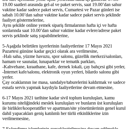
19.00 saatleri arasında gel-al ve paket servis, saat 19.00’dan sahur
vaktine kadar sadece paket servis, Cumartesi ve Pazar günleri ise
sabah 10.00’dan sahur vaktine kadar sadece paket servis şeklinde
faaliyet göstermelerine,
Aynı şekilde online yemek sipariş firmalarının hafta içi ve hafta
sonlarında saat 10.00’dan sahur vaktine kadar evlere/adrese paket
servis şeklinde satış yapabilmelerine,
5-Aşağıda belirtilen işyerlerinin faaliyetlerine 17 Mayıs 2021
Pazartesi gününe kadar geçici olarak ara verilmesine,
-Halı saha, yüzme havuzu, spor salonu, güzellik merkezi/salonları,
hamam ve saunalar, lunaparklar ve tematik parkları,
-Kahvehane, kıraathane, kafe, dernek lokali, çay bahçesi gibi yerler,
-İnternet kafe/salonu, elektronik oyun yerleri, bilardo salonu gibi
yerler.
Çay ocaklarının ise masa, sandalye/taburelerini kaldırmak ve sadece
esnafa servis yapmak kaydıyla faaliyetlerine devam etmesine,
6-17 Mayıs 2021 tarihine kadar sivil toplum kuruluşları, kamu
kurumu niteliğindeki meslek kuruluşları ve bunların üst kuruluşları
ile birlikler/kooperatifler ve apartman/site yönetimlerinin genel kurul
dahil yapacakları geniş katılımlı her türlü etkinliklerine izin
verilmemesine,
7-Evlendirme işlemlerinin gerçekleştirilmesine devam edilmekle