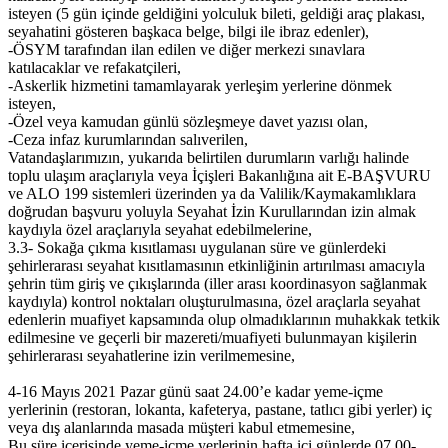
isteyen (5 gün içinde geldiğini yolculuk bileti, geldiği araç plakası,
seyahatini gösteren başkaca belge, bilgi ile ibraz edenler),
-ÖSYM tarafından ilan edilen ve diğer merkezi sınavlara
katılacaklar ve refakatçileri,
-Askerlik hizmetini tamamlayarak yerleşim yerlerine dönmek
isteyen,
-Özel veya kamudan günlü sözleşmeye davet yazısı olan,
-Ceza infaz kurumlarından salıverilen,
Vatandaşlarımızın, yukarıda belirtilen durumların varlığı halinde
toplu ulaşım araçlarıyla veya İçişleri Bakanlığına ait E-BAŞVURU
ve ALO 199 sistemleri üzerinden ya da Valilik/Kaymakamlıklara
doğrudan başvuru yoluyla Seyahat İzin Kurullarından izin almak
kaydıyla özel araçlarıyla seyahat edebilmelerine,
3.3- Sokağa çıkma kısıtlaması uygulanan süre ve günlerdeki
şehirlerarası seyahat kısıtlamasının etkinliğinin artırılması amacıyla
şehrin tüm giriş ve çıkışlarında (iller arası koordinasyon sağlanmak
kaydıyla) kontrol noktaları oluşturulmasına, özel araçlarla seyahat
edenlerin muafiyet kapsamında olup olmadıklarının muhakkak tetkik
edilmesine ve geçerli bir mazereti/muafiyeti bulunmayan kişilerin
şehirlerarası seyahatlerine izin verilmemesine,
4-16 Mayıs 2021 Pazar günü saat 24.00’e kadar yeme-içme
yerlerinin (restoran, lokanta, kafeterya, pastane, tatlıcı gibi yerler) iç
veya dış alanlarında masada müşteri kabul etmemesine,
Bu süre içerisinde yeme-içme yerlerinin hafta içi günlerde 07.00-