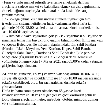
- Fırın ve unlu mamul ruhsatlı işyerlerine ait ekmek dağıtım
araçlarıyla sadece market ve bakkallara ekmek servisi yapılmasına,
ekmek dağıtım araçlarıyla sokak aralarında kesinlikle satış
yapılmamasına,
1.4- Sokağa çıkma kısıtlamasındaki sürelere uymak için tüm
işyerlerinin (istisna getirilenler hariç) çalışma saatleri hafta içi
günlerde 07.00-18.00 saatleri arası olmasına, zincir marketlerin ise
saat 10.00’da açılmasına,
1.5- İlimizdeki vaka sayılarının çok yüksek seyretmesi bu seyirde de
insanların temasının büyük rol oynadığı bilindiğinden İlimiz merkezi
ve Kepez Belediyesi ile mücavir alanlarındaki tüm sahil bantları
(Kordon, İskele Meydanı, Yeni Kordon, Kepez Sahil Bandı,
Güzelyalı Sahil Bandı, Dardonos Sahil Bandı dahil) ile park ve
bahçelerde (Özgürlük Parkı ve Halk Bahçesi dahil) teması ve
yoğunluğu önlemek için 17 Mayıs 2021 saat 05.00’e kadar vatandaş
girişlerine kapatılmasına,
2-Hafta içi günlerde; 65 yaş ve üzeri vatandaşlarımız 10.00-14.00,
18 yaş altı gençler ve çocuklarımız ise 14.00-18.00 saatleri arasında
sokağa çıkabilecek olup, bu saat aralıkları dışında sokağa
çıkmamalarına,
Hafta içi/hafta sonu ayrımı olmaksızın 65 yaş ve üzeri
vatandaşlarımız ile 18 yaş altı gençler ve çocuklarımızın şehir içi
toplu ulaşım araçlarını (metro, metrobüs, otobüs, minibüs, dolmuş
vb.) kullanmamalarına,