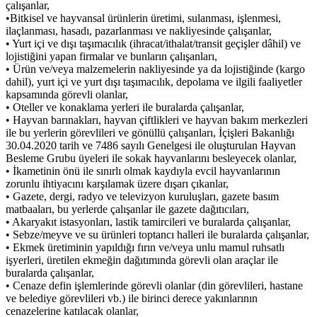
çalışanlar,
•Bitkisel ve hayvansal ürünlerin üretimi, sulanması, işlenmesi,
ilaçlanması, hasadı, pazarlanması ve nakliyesinde çalışanlar,
• Yurt içi ve dışı taşımacılık (ihracat/ithalat/transit geçişler dâhil) ve
lojistiğini yapan firmalar ve bunların çalışanları,
• Ürün ve/veya malzemelerin nakliyesinde ya da lojistiğinde (kargo
dahil), yurt içi ve yurt dışı taşımacılık, depolama ve ilgili faaliyetler
kapsamında görevli olanlar,
• Oteller ve konaklama yerleri ile buralarda çalışanlar,
• Hayvan barınakları, hayvan çiftlikleri ve hayvan bakım merkezleri
ile bu yerlerin görevlileri ve gönüllü çalışanları, İçişleri Bakanlığı
30.04.2020 tarih ve 7486 sayılı Genelgesi ile oluşturulan Hayvan
Besleme Grubu üyeleri ile sokak hayvanlarını besleyecek olanlar,
• İkametinin önü ile sınırlı olmak kaydıyla evcil hayvanlarının
zorunlu ihtiyacını karşılamak üzere dışarı çıkanlar,
• Gazete, dergi, radyo ve televizyon kuruluşları, gazete basım
matbaaları, bu yerlerde çalışanlar ile gazete dağıtıcıları,
• Akaryakıt istasyonları, lastik tamircileri ve buralarda çalışanlar,
• Sebze/meyve ve su ürünleri toptancı halleri ile buralarda çalışanlar,
• Ekmek üretiminin yapıldığı fırın ve/veya unlu mamul ruhsatlı
işyerleri, üretilen ekmeğin dağıtımında görevli olan araçlar ile
buralarda çalışanlar,
• Cenaze defin işlemlerinde görevli olanlar (din görevlileri, hastane
ve belediye görevlileri vb.) ile birinci derece yakınlarının
cenazelerine katılacak olanlar,