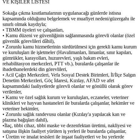
VE KİŞİLER LİSTESİ
Sokağa çıkma kısıtlamalarının uygulanacağı günlerde istisna
kapsamında olduğunu belgelemek ve muafiyet nedeni/güzergahı ile
sınırlı olmak kaydıyla;
• TBMM üyeleri ve çalışanları,
• Kamu düzeni ve güvenliğinin sağlanmasında görevli olanlar (özel
güvenlik görevlileri dâhil),
• Zorunlu kamu hizmetlerinin sürdürülmesi için gerekli kamu kurum
ve kuruluşları ile işletmeler (Havalimanları, limanlar, sınır kapıları,
gümrükler, karayolları, huzurevleri, yaşlı bakım evleri,
rehabilitasyon merkezleri, PTT vb.), buralarda çalışanlar ile
ibadethanelerdeki din görevlileri,
• Acil Çağrı Merkezleri, Vefa Sosyal Destek Birimleri, İl/İlçe Salgın
Denetim Merkezleri, Göç İdaresi, Kızılay, AFAD ve afet
kapsamındaki faaliyetlerde görevli olanlar ve gönüllü olarak görev
verilenler,
• Kamu ve özel sağlık kurum ve kuruluşları, eczaneler, veteriner
klinikleri ve hayvan hastaneleri ile buralarda çalışanlar, hekimler ve
veteriner hekimler,
• Zorunlu sağlık randevusu olanlar (Kızılay'a yapılacak kan ve
plazma bağışları dahil),
•İlaç, tıbbi cihaz, tıbbi maske ve dezenfektan üretimi, nakliyesi ve
satışına ilişkin faaliyet yürüten iş yerleri ile buralarda çalışanlar,
• Üretim ve imalat tesisleri ile inşaat faaliyetleri ve bu yerlerde