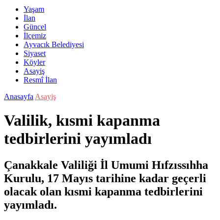
Yaşam
İlan
Güncel
İlçemiz
Ayvacık Belediyesi
Siyaset
Köyler
Asayiş
Resmî İlan
Anasayfa
Asayiş
Valilik, kısmi kapanma
tedbirlerini yayımladı
Çanakkale Valiliği İl Umumi Hıfzıssıhha
Kurulu, 17 Mayıs tarihine kadar geçerli
olacak olan kısmi kapanma tedbirlerini
yayımladı.