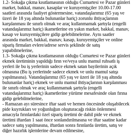
1.2- Sokağa çıkma kısıtlamasının olduğu Cumartesi ve Pazar günleri
market, bakkal, manav, kasaplar ve kuruyemişçiler 10.00-17.00
saatleri arasında faaliyet göstermesine, vatandaşlarımız (65 yaş ve
üzeri ile 18 yaş altında bulunanlar hariç) zorunlu ihtiyaçlarının
karşılanması ile sınırlı olmak ve araç kullanmamak şartıyla (engelli
vatandaşlarımız hariç) ikametlerine en yakın market, bakkal, manav,
kasap ve kuruyemişçilere gidip gelebilmelerine. Aynı saatler
arasında market, bakkal, manav, kasap, kuruyemişçiler ve online
sipariş firmaları evlere/adrese servis şeklinde de satış
yapabilmelerine,
1.3- Sokağa çıkma kısıtlamasının olduğu Cumartesi ve Pazar günleri
ekmek üretiminin yapıldığı fırın ve/veya unlu mamul ruhsatlı iş
yerleri ile bu iş yerlerinin sadece ekmek satan bayilerinin açık
olmasına (Bu iş yerlerinde sadece ekmek ve unlu mamul satışı
yapılmasına). Vatandaşlarımız (65 yaş ve üzeri ile 18 yaş altında
bulunanlar hariç) ekmek ve unlu mamul ihtiyaçlarının karşılanması
ile sınırlı olmak ve araç kullanmamak şartıyla (engelli
vatandaşlarımız hariç) ikametlerine yürüme mesafesinde olan fırına
gidip gelebilmelerine,
- Ramazan ayı süresince iftar saati ve hemen öncesinde oluşabilecek
pide kuyrukları ve yoğunluğun oluşturacağı riskin önlenmesi
amacıyla fırınlardaki özel sipariş üretimi de dahil pide ve ekmek
üretimi iftardan 1 saat önce sonlandırılmasına ve iftar saatine kadar
sadece satış yapılmasına, iftardan sonra fırınlarda üretim, satış ve
diğer hazırlık işlemlerine devam edilmesine,