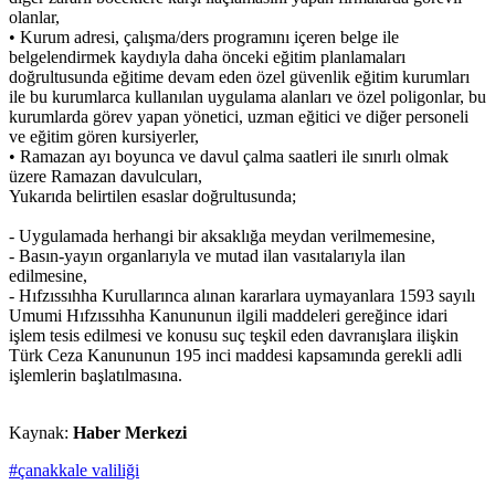
olanlar,
• Kurum adresi, çalışma/ders programını içeren belge ile
belgelendirmek kaydıyla daha önceki eğitim planlamaları
doğrultusunda eğitime devam eden özel güvenlik eğitim kurumları
ile bu kurumlarca kullanılan uygulama alanları ve özel poligonlar, bu
kurumlarda görev yapan yönetici, uzman eğitici ve diğer personeli
ve eğitim gören kursiyerler,
• Ramazan ayı boyunca ve davul çalma saatleri ile sınırlı olmak
üzere Ramazan davulcuları,
Yukarıda belirtilen esaslar doğrultusunda;
- Uygulamada herhangi bir aksaklığa meydan verilmemesine,
- Basın-yayın organlarıyla ve mutad ilan vasıtalarıyla ilan
edilmesine,
- Hıfzıssıhha Kurullarınca alınan kararlara uymayanlara 1593 sayılı
Umumi Hıfzıssıhha Kanununun ilgili maddeleri gereğince idari
işlem tesis edilmesi ve konusu suç teşkil eden davranışlara ilişkin
Türk Ceza Kanununun 195 inci maddesi kapsamında gerekli adli
işlemlerin başlatılmasına.
Kaynak:
Haber Merkezi
#çanakkale valiliği