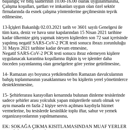
başlangıç ve bitiş saatlerinin 10.00-16.00 olarak uygulanmasına,
Çalışma koşulları, şartları ve imkanları uygun olan özel sektör
firmalarında da esnek çalışma yöntemlerine geçilmesinin teşvik
edilmesine,
13-İçişleri Bakanlığı 02.03.2021 tarih ve 3601 sayılı Genelgesi ile
tüm kara, deniz ve hava sınır kapılarından 15 Nisan 2021 tarihine
kadar ülkemize giriş yapmak isteyen kişilerden son 72 saat içerisinde
yapılmış negatif SARS-CoV-2 PCR testi sonucu ibrazı zorunluluğu
31 Mayıs 2021 tarihine kadar devam etmesine,
Negatif SARS-CoV-2 PCR testi sonucu ibraz edemeyen kişilere
uygulanacak karantina koşullarına ilişkin iş ve işlemler daha
önceden yayımlanmış olan genelgelere göre yerine getirilmesine,
14- Ramazan ayı boyunca yetkilendirilen Ramazan davulcularının
bahşiş toplanmasının yasaklanması ve bu kişilerin yerel yönetimlerce
desteklenmesine,
15- Şehirlerarası karayolları kenarında bulunan dinleme tesislerinde
sadece şehirler arası yolculuk yapan müşterilerle sınırlı olmak ve
aynı masada en fazla 2 kişiye servis açılması kaydıyla hizmet
vermelerine, bu tesislerde kesinlikle toplu iftar, sahur ve yemek
organizasyonlarının yapılmamasına,
EK: SOKAĞA ÇIKMA KISITLAMASINDAN MUAF YERLER