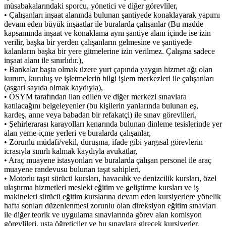
müsabakalarındaki sporcu, yönetici ve diğer görevliler,
• Çalışanları inşaat alanında bulunan şantiyede konaklayarak yapımı
devam eden büyük inşaatlar ile buralarda çalışanlar (Bu madde
kapsamında inşaat ve konaklama aynı şantiye alanı içinde ise izin
verilir, başka bir yerden çalışanların gelmesine ve şantiyede
kalanların başka bir yere gitmelerine izin verilmez. Çalışma sadece
inşaat alanı ile sınırlıdır.),
• Bankalar başta olmak üzere yurt çapında yaygın hizmet ağı olan
kurum, kuruluş ve işletmelerin bilgi işlem merkezleri ile çalışanları
(asgari sayıda olmak kaydıyla),
• ÖSYM tarafından ilan edilen ve diğer merkezi sınavlara
katılacağını belgeleyenler (bu kişilerin yanlarında bulunan eş,
kardeş, anne veya babadan bir refakatçi) ile sınav görevlileri,
• Şehirlerarası karayolları kenarında bulunan dinleme tesislerinde yer
alan yeme-içme yerleri ve buralarda çalışanlar,
• Zorunlu müdafi/vekil, duruşma, ifade gibi yargısal görevlerin
icrasıyla sınırlı kalmak kaydıyla avukatlar,
• Araç muayene istasyonları ve buralarda çalışan personel ile araç
muayene randevusu bulunan taşıt sahipleri,
• Motorlu taşıt sürücü kursları, havacılık ve denizcilik kursları, özel
ulaştırma hizmetleri mesleki eğitim ve geliştirme kursları ve iş
makineleri sürücü eğitim kurslarına devam eden kursiyerlere yönelik
hafta sonları düzenlenmesi zorunlu olan direksiyon eğitim sınavları
ile diğer teorik ve uygulama sınavlarında görev alan komisyon
görevlileri, usta öğreticiler ve bu sınavlara girecek kursiyerler,