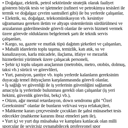
• Doğalgaz, elektrik, petrol sektöründe stratejik olarak faaliyet
gösteren büyük tesis ve işletmeler (rafineri ve petrokimya tesisleri ile
termik ve doğalgaz çevrim santralleri gibi) ile bu yerlerde çalışanlar,
• Elektrik, su, doğalgaz, telekomünikasyon vb. kesintiye
uğramaması gereken iletim ve altyapı sistemlerinin sürdürülmesi ve
arızalarının giderilmesinde görevli olanlar ile servis hizmeti vermek
üzere görevde olduklarını belgelemek şartı ile teknik servis
çalışanları,
• Kargo, su, gazete ve mutfak tüpü dağıtım şirketleri ve çalışanları,
• Mahalli idarelerin toplu taşıma, temizlik, katı atık, su ve
kanalizasyon, karla mücadele, ilaçlama, itfaiye ve mezarlık
hizmetlerini yürütmek üzere çalışacak personeli,
• Şehir içi toplu ulaşım araçlarının (metrobüs, metro, otobüs, dolmuş,
taksi vb.) sürücü ve görevlileri,
• Yurt, pansiyon, şantiye vb. toplu yerlerde kalanların gereksinim
duyacağı temel ihtiyaçların karşılanmasında görevli olanlar,
• İş sağlığı ve güvenliği ile iş yerlerinin güvenliğini sağlamak
amacıyla iş yerlerinde bulunması gerekli olan çalışanlar (iş yeri
hekimi, güvenlik görevlisi, bekçi vb.),
• Otizm, ağır mental retardasyon, down sendromu gibi “Özel
Gereksinimi” olanlar ile bunların veli/vasi veya refakatçileri,
• Mahkeme kararı çerçevesinde çocukları ile şahsi münasebet tesis
edecekler (mahkeme kararını ibraz etmeleri şartı ile),
• Yurt içi ve yurt dışı müsabaka ve kamplara katılacak olan milli
sporcular ile seyircisiz oynanabilecek profesyonel spor