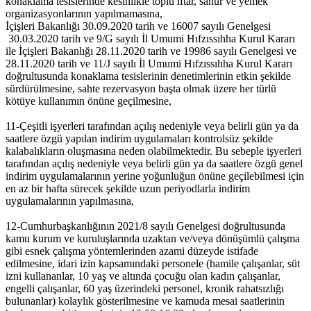
konaklama tesislerinde kesinlikle toplu iftar, sahur ve yemek
organizasyonlarının yapılmamasına,
İçişleri Bakanlığı 30.09.2020 tarih ve 16007 sayılı Genelgesi
30.03.2020 tarih ve 9/G sayılı İl Umumi Hıfzıssıhha Kurul Kararı
ile İçişleri Bakanlığı 28.11.2020 tarih ve 19986 sayılı Genelgesi ve
28.11.2020 tarih ve 11/J sayılı İl Umumi Hıfzıssıhha Kurul Kararı
doğrultusunda konaklama tesislerinin denetimlerinin etkin şekilde
sürdürülmesine, sahte rezervasyon başta olmak üzere her türlü
kötüye kullanımın önüne geçilmesine,
11-Çeşitli işyerleri tarafından açılış nedeniyle veya belirli gün ya da
saatlere özgü yapılan indirim uygulamaları kontrolsüz şekilde
kalabalıkların oluşmasına neden olabilmektedir. Bu sebeple işyerleri
tarafından açılış nedeniyle veya belirli gün ya da saatlere özgü genel
indirim uygulamalarının yerine yoğunluğun önüne geçilebilmesi için
en az bir hafta sürecek şekilde uzun periyodlarla indirim
uygulamalarının yapılmasına,
12-Cumhurbaşkanlığının 2021/8 sayılı Genelgesi doğrultusunda
kamu kurum ve kuruluşlarında uzaktan ve/veya dönüşümlü çalışma
gibi esnek çalışma yöntemlerinden azami düzeyde istifade
edilmesine, idari izin kapsamındaki personele (hamile çalışanlar, süt
izni kullananlar, 10 yaş ve altında çocuğu olan kadın çalışanlar,
engelli çalışanlar, 60 yaş üzerindeki personel, kronik rahatsızlığı
bulunanlar) kolaylık gösterilmesine ve kamuda mesai saatlerinin