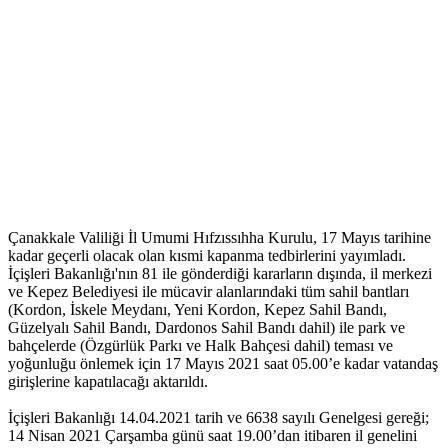
Çanakkale Valiliği İl Umumi Hıfzıssıhha Kurulu, 17 Mayıs tarihine
kadar geçerli olacak olan kısmi kapanma tedbirlerini yayımladı.
İçişleri Bakanlığı'nın 81 ile gönderdiği kararların dışında, il merkezi
ve Kepez Belediyesi ile mücavir alanlarındaki tüm sahil bantları
(Kordon, İskele Meydanı, Yeni Kordon, Kepez Sahil Bandı,
Güzelyalı Sahil Bandı, Dardonos Sahil Bandı dahil) ile park ve
bahçelerde (Özgürlük Parkı ve Halk Bahçesi dahil) teması ve
yoğunluğu önlemek için 17 Mayıs 2021 saat 05.00’e kadar vatandaş
girişlerine kapatılacağı aktarıldı.
İçişleri Bakanlığı 14.04.2021 tarih ve 6638 sayılı Genelgesi gereği;
14 Nisan 2021 Çarşamba günü saat 19.00’dan itibaren il genelini