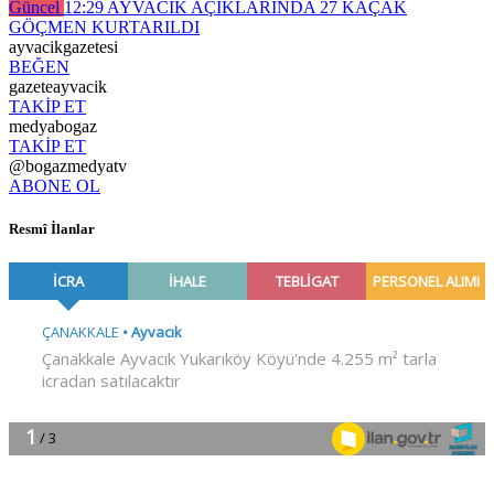
Güncel
12:29
AYVACIK AÇIKLARINDA 27 KAÇAK
GÖÇMEN KURTARILDI
ayvacikgazetesi
BEĞEN
gazeteayvacik
TAKİP ET
medyabogaz
TAKİP ET
@bogazmedyatv
ABONE OL
Resmî İlanlar