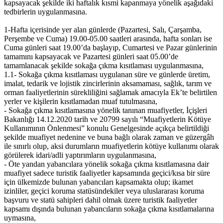
kapsayacak şekilde iki haftalık kısmi kapanmaya yönelik aşağıdaki
tedbirlerin uygulanmasına.
1-Hafta içerisinde yer alan günlerde (Pazartesi, Salı, Çarşamba,
Perşembe ve Cuma) 19.00-05.00 saatleri arasında, hafta sonları ise
Cuma günleri saat 19.00’da başlayıp, Cumartesi ve Pazar günlerinin
tamamını kapsayacak ve Pazartesi günleri saat 05.00’de
tamamlanacak şekilde sokağa çıkma kısıtlaması uygulanmasına,
1.1- Sokağa çıkma kısıtlaması uygulanan süre ve günlerde üretim,
imalat, tedarik ve lojistik zincirlerinin aksamaması, sağlık, tarım ve
orman faaliyetlerinin sürekliliğini sağlamak amacıyla Ek’te belirtilen
yerler ve kişilerin kısıtlamadan muaf tutulmasına,
- Sokağa çıkma kısıtlamasına yönelik tanınan muafiyetler, İçişleri
Bakanlığı 14.12.2020 tarih ve 20799 sayılı “Muafiyetlerin Kötüye
Kullanımının Önlenmesi” konulu Genelgesinde açıkça belirtildiği
şekilde muafiyet nedenine ve buna bağlı olarak zaman ve güzergâh
ile sınırlı olup, aksi durumların muafiyetlerin kötüye kullanımı olarak
görülerek idari/adli yaptırımların uygulanmasına,
- Öte yandan yabancılara yönelik sokağa çıkma kısıtlamasına dair
muafiyet sadece turistik faaliyetler kapsamında geçici/kısa bir süre
için ülkemizde bulunan yabancıları kapsamakta olup; ikamet
izinliler, geçici koruma statüsündekiler veya uluslararası koruma
başvuru ve statü sahipleri dahil olmak üzere turistik faaliyetler
kapsamı dışında bulunan yabancıların sokağa çıkma kısıtlamalarına
uymasına,