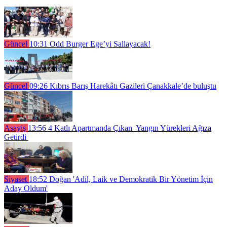
Güncel
10:31
Odd Burger Ege’yi Sallayacak!
Güncel
09:26
Kıbrıs Barış Harekâtı Gazileri Çanakkale’de buluştu
Asayiş
13:56
4 Katlı Apartmanda Çıkan Yangın Yürekleri Ağıza
Getirdi
Siyaset
18:52
Doğan 'Adil, Laik ve Demokratik Bir Yönetim İçin
Aday Oldum'