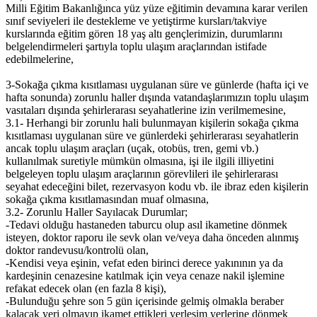
Milli Eğitim Bakanlığınca yüz yüze eğitimin devamına karar verilen
sınıf seviyeleri ile destekleme ve yetiştirme kursları/takviye
kurslarında eğitim gören 18 yaş altı gençlerimizin, durumlarını
belgelendirmeleri şartıyla toplu ulaşım araçlarından istifade
edebilmelerine,
3-Sokağa çıkma kısıtlaması uygulanan süre ve günlerde (hafta içi ve
hafta sonunda) zorunlu haller dışında vatandaşlarımızın toplu ulaşım
vasıtaları dışında şehirlerarası seyahatlerine izin verilmemesine,
3.1- Herhangi bir zorunlu hali bulunmayan kişilerin sokağa çıkma
kısıtlaması uygulanan süre ve günlerdeki şehirlerarası seyahatlerin
ancak toplu ulaşım araçları (uçak, otobüs, tren, gemi vb.)
kullanılmak suretiyle mümkün olmasına, işi ile ilgili illiyetini
belgeleyen toplu ulaşım araçlarının görevlileri ile şehirlerarası
seyahat edeceğini bilet, rezervasyon kodu vb. ile ibraz eden kişilerin
sokağa çıkma kısıtlamasından muaf olmasına,
3.2- Zorunlu Haller Sayılacak Durumlar;
-Tedavi olduğu hastaneden taburcu olup asıl ikametine dönmek
isteyen, doktor raporu ile sevk olan ve/veya daha önceden alınmış
doktor randevusu/kontrolü olan,
-Kendisi veya eşinin, vefat eden birinci derece yakınının ya da
kardeşinin cenazesine katılmak için veya cenaze nakil işlemine
refakat edecek olan (en fazla 8 kişi),
-Bulunduğu şehre son 5 gün içerisinde gelmiş olmakla beraber
kalacak yeri olmayıp ikamet ettikleri yerleşim yerlerine dönmek