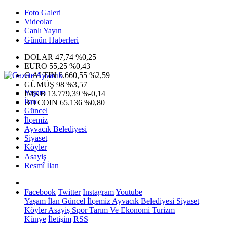
Foto Galeri
Videolar
Canlı Yayın
Günün Haberleri
DOLAR
47,74
%0,25
EURO
55,25
%0,43
G.ALTIN
6.660,55
%2,59
GÜMÜŞ
98
%3,57
Yaşam
IMKB
13.779,39
%-0,14
İlan
BITCOIN
65.136
%0,80
Güncel
İlçemiz
Ayvacık Belediyesi
Siyaset
Köyler
Asayiş
Resmî İlan
Facebook
Twitter
Instagram
Youtube
Yaşam
İlan
Güncel
İlçemiz
Ayvacık Belediyesi
Siyaset
Köyler
Asayiş
Spor
Tarım Ve Ekonomi
Turizm
Künye
İletişim
RSS