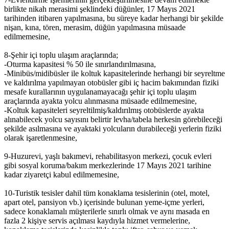
birlikte nikah merasimi şeklindeki düğünler, 17 Mayıs 2021
tarihinden itibaren yapılmasına, bu süreye kadar herhangi bir şekilde
nişan, kına, tören, merasim, düğün yapılmasına müsaade
edilmemesine,
8-Şehir içi toplu ulaşım araçlarında;
-Oturma kapasitesi % 50 ile sınırlandırılmasına,
-Minibüs/midibüsler ile koltuk kapasitelerinde herhangi bir seyreltme
ve kaldırılma yapılmayan otobüsler gibi iç hacim bakımından fiziki
mesafe kurallarının uygulanamayacağı şehir içi toplu ulaşım
araçlarında ayakta yolcu alınmasına müsaade edilmemesine,
-Koltuk kapasiteleri seyreltilmiş/kaldırılmış otobüslerde ayakta
alınabilecek yolcu sayısını belirtir levha/tabela herkesin görebileceği
şekilde asılmasına ve ayaktaki yolcuların durabileceği yerlerin fiziki
olarak işaretlenmesine,
9-Huzurevi, yaşlı bakımevi, rehabilitasyon merkezi, çocuk evleri
gibi sosyal koruma/bakım merkezlerinde 17 Mayıs 2021 tarihine
kadar ziyaretçi kabul edilmemesine,
10-Turistik tesisler dahil tüm konaklama tesislerinin (otel, motel,
apart otel, pansiyon vb.) içerisinde bulunan yeme-içme yerleri,
sadece konaklamalı müşterilerle sınırlı olmak ve aynı masada en
fazla 2 kişiye servis açılması kaydıyla hizmet vermelerine,