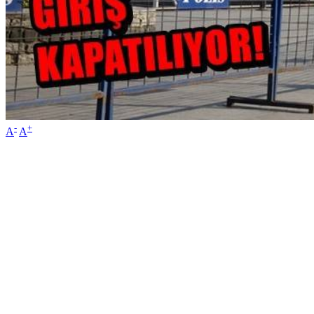
-
+
A
A