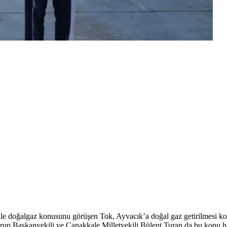
ile doğalgaz konusunu görüşen Tok, Ayvacık’a doğal gaz getirilmesi 
rup Başkanvekili ve Çanakkale Milletvekili Bülent Turan da bu konu 