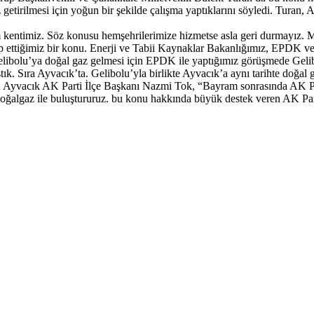
z getirilmesi için yoğun bir şekilde çalışma yaptıklarını söyledi. Tur
 kentimiz. Söz konusu hemşehrilerimize hizmetse asla geri durmayız. Mi
ip ettiğimiz bir konu. Enerji ve Tabii Kaynaklar Bakanlığımız, EPDK ve 
olu’ya doğal gaz gelmesi için EPDK ile yaptığımız görüşmede Gelibolu
. Sıra Ayvacık’ta. Gelibolu’yla birlikte Ayvacık’a aynı tarihte doğal g
den Ayvacık AK Parti İlçe Başkanı Nazmi Tok, “Bayram sonrasında AK P
 doğalgaz ile buluştururuz. bu konu hakkında büyük destek veren AK Pa