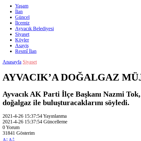
Yaşam
İlan
Güncel
İlçemiz
Ayvacık Belediyesi
Siyaset
Köyler
Asayiş
Resmî İlan
Anasayfa
Siyaset
AYVACIK’A DOĞALGAZ MÜ
Ayvacık AK Parti İlçe Başkanı Nazmi Tok,
doğalgaz ile buluşturacaklarını söyledi.
2021-4-26 15:37:54
Yayınlanma
2021-4-26 15:37:54
Güncelleme
0
Yorum
31841
Gösterim
-
+
A
A