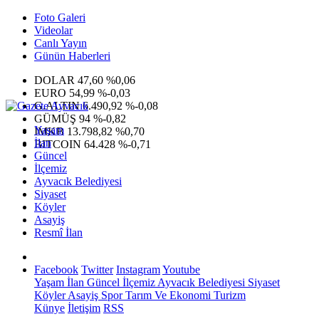
Foto Galeri
Videolar
Canlı Yayın
Günün Haberleri
DOLAR
47,60
%0,06
EURO
54,99
%-0,03
G.ALTIN
6.490,92
%-0,08
GÜMÜŞ
94
%-0,82
Yaşam
IMKB
13.798,82
%0,70
İlan
BITCOIN
64.428
%-0,71
Güncel
İlçemiz
Ayvacık Belediyesi
Siyaset
Köyler
Asayiş
Resmî İlan
Facebook
Twitter
Instagram
Youtube
Yaşam
İlan
Güncel
İlçemiz
Ayvacık Belediyesi
Siyaset
Köyler
Asayiş
Spor
Tarım Ve Ekonomi
Turizm
Künye
İletişim
RSS