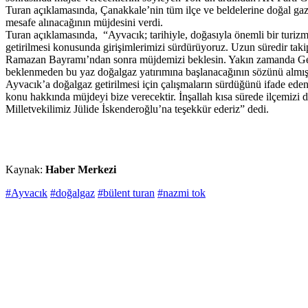
Turan açıklamasında, Çanakkale’nin tüm ilçe ve beldelerine doğal ga
mesafe alınacağının müjdesini verdi.
Turan açıklamasında, “Ayvacık; tarihiyle, doğasıyla önemli bir turizm
getirilmesi konusunda girişimlerimizi sürdürüyoruz. Uzun süredir tak
Ramazan Bayramı’ndan sonra müjdemizi beklesin. Yakın zamanda Gelib
beklenmeden bu yaz doğalgaz yatırımına başlanacağının sözünü almıştık
Ayvacık’a doğalgaz getirilmesi için çalışmaların sürdüğünü ifade e
konu hakkında müjdeyi bize verecektir. İnşallah kısa sürede ilçemizi
Milletvekilimiz Jülide İskenderoğlu’na teşekkür ederiz” dedi.
Kaynak:
Haber Merkezi
#Ayvacık
#doğalgaz
#bülent turan
#nazmi tok