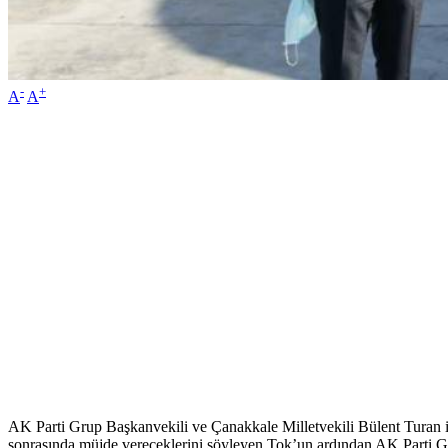
-
+
A
A
AK Parti Grup Başkanvekili ve Çanakkale Milletvekili Bülent Turan 
sonrasında müjde vereceklerini söyleyen Tok’un ardından AK Parti G