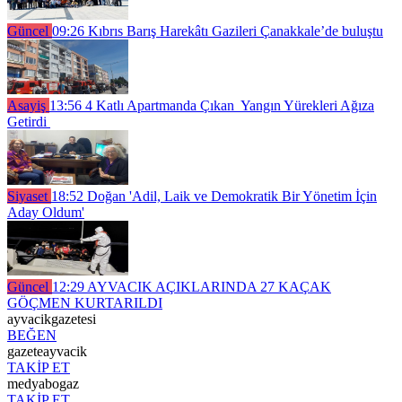
Güncel
09:26
Kıbrıs Barış Harekâtı Gazileri Çanakkale’de buluştu
Asayiş
13:56
4 Katlı Apartmanda Çıkan Yangın Yürekleri Ağıza
Getirdi
Siyaset
18:52
Doğan 'Adil, Laik ve Demokratik Bir Yönetim İçin
Aday Oldum'
Güncel
12:29
AYVACIK AÇIKLARINDA 27 KAÇAK
GÖÇMEN KURTARILDI
ayvacikgazetesi
BEĞEN
gazeteayvacik
TAKİP ET
medyabogaz
TAKİP ET