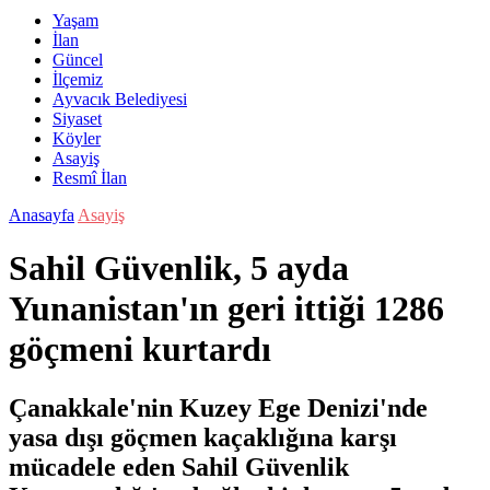
Yaşam
İlan
Güncel
İlçemiz
Ayvacık Belediyesi
Siyaset
Köyler
Asayiş
Resmî İlan
Anasayfa
Asayiş
Sahil Güvenlik, 5 ayda
Yunanistan'ın geri ittiği 1286
göçmeni kurtardı
Çanakkale'nin Kuzey Ege Denizi'nde
yasa dışı göçmen kaçaklığına karşı
mücadele eden Sahil Güvenlik