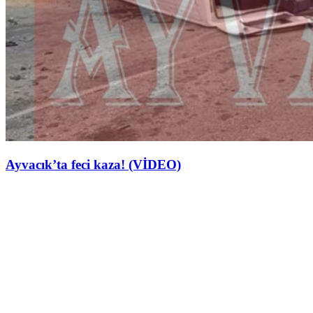
Ayvacık’ta feci kaza! (VİDEO)