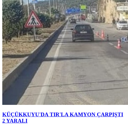
KÜÇÜKKUYU'DA TIR'LA KAMYON ÇARPIŞTI
2 YARALI