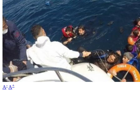
-
+
A
A