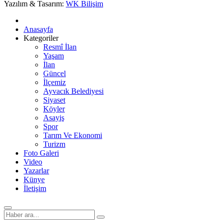
Yazılım & Tasarım:
WK Bilişim
Anasayfa
Kategoriler
Resmî İlan
Yaşam
İlan
Güncel
İlçemiz
Ayvacık Belediyesi
Siyaset
Köyler
Asayiş
Spor
Tarım Ve Ekonomi
Turizm
Foto Galeri
Video
Yazarlar
Künye
İletişim