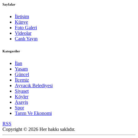
Sayfalar
İletişim
Künye
Foto Galeri
Videolar
Canlı Yayın
Kategoriler
İlan
Yaşam
Güncel
İlçemiz
Ayvacık Belediyesi
Siyaset
Köyler
Asayiş
Spor
Tarım Ve Ekonomi
RSS
Copyright © 2026 Her hakkı saklıdır.