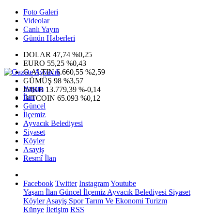
Foto Galeri
Videolar
Canlı Yayın
Günün Haberleri
DOLAR
47,74
%0,25
EURO
55,25
%0,43
G.ALTIN
6.660,55
%2,59
GÜMÜŞ
98
%3,57
Yaşam
IMKB
13.779,39
%-0,14
İlan
BITCOIN
65.093
%0,12
Güncel
İlçemiz
Ayvacık Belediyesi
Siyaset
Köyler
Asayiş
Resmî İlan
Facebook
Twitter
Instagram
Youtube
Yaşam
İlan
Güncel
İlçemiz
Ayvacık Belediyesi
Siyaset
Köyler
Asayiş
Spor
Tarım Ve Ekonomi
Turizm
Künye
İletişim
RSS