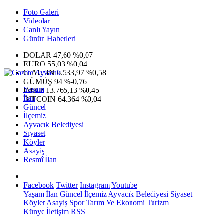
Foto Galeri
Videolar
Canlı Yayın
Günün Haberleri
DOLAR
47,60
%0,07
EURO
55,03
%0,04
G.ALTIN
6.533,97
%0,58
GÜMÜŞ
94
%-0,76
Yaşam
IMKB
13.765,13
%0,45
İlan
BITCOIN
64.364
%0,04
Güncel
İlçemiz
Ayvacık Belediyesi
Siyaset
Köyler
Asayiş
Resmî İlan
Facebook
Twitter
Instagram
Youtube
Yaşam
İlan
Güncel
İlçemiz
Ayvacık Belediyesi
Siyaset
Köyler
Asayiş
Spor
Tarım Ve Ekonomi
Turizm
Künye
İletişim
RSS