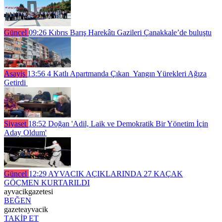
Güncel
09:26
Kıbrıs Barış Harekâtı Gazileri Çanakkale’de buluştu
Asayiş
13:56
4 Katlı Apartmanda Çıkan Yangın Yürekleri Ağıza
Getirdi
Siyaset
18:52
Doğan 'Adil, Laik ve Demokratik Bir Yönetim İçin
Aday Oldum'
Güncel
12:29
AYVACIK AÇIKLARINDA 27 KAÇAK
GÖÇMEN KURTARILDI
ayvacikgazetesi
BEĞEN
gazeteayvacik
TAKİP ET