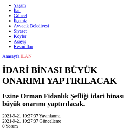
Yaşam
İlan
Güncel
İlçemiz
Ayvacık Belediyesi
Siyaset
Köyler
Asayiş
Resmî İlan
Anasayfa
İLAN
İDARİ BİNASI BÜYÜK
ONARIMI YAPTIRILACAK
Ezine Orman Fidanlık Şefliği idari binası
büyük onarımı yaptırılacak.
2021-9-21 10:27:37
Yayınlanma
2021-9-21 10:27:37
Güncelleme
0
Yorum