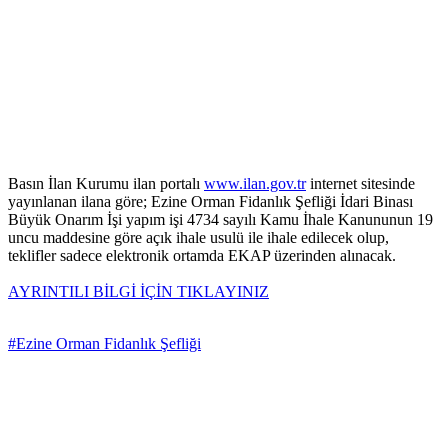
Basın İlan Kurumu ilan portalı
www.ilan.gov.tr
internet sitesinde
yayınlanan ilana göre; Ezine Orman Fidanlık Şefliği İdari Binası
Büyük Onarım İşi yapım işi 4734 sayılı Kamu İhale Kanununun 19
uncu maddesine göre açık ihale usulü ile ihale edilecek olup,
teklifler sadece elektronik ortamda EKAP üzerinden alınacak.
AYRINTILI BİLGİ İÇİN TIKLAYINIZ
#Ezine Orman Fidanlık Şefliği