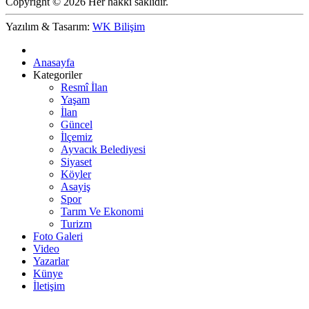
Copyright © 2026 Her hakkı saklıdır.
Yazılım & Tasarım:
WK Bilişim
Anasayfa
Kategoriler
Resmî İlan
Yaşam
İlan
Güncel
İlçemiz
Ayvacık Belediyesi
Siyaset
Köyler
Asayiş
Spor
Tarım Ve Ekonomi
Turizm
Foto Galeri
Video
Yazarlar
Künye
İletişim