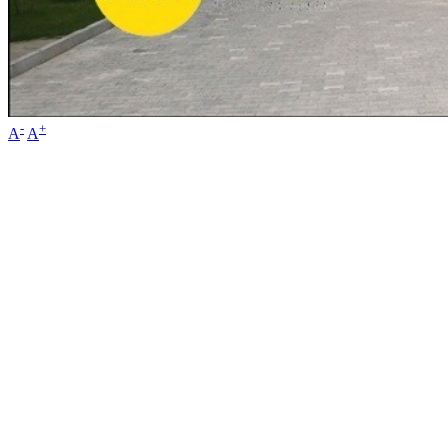
-
+
A
A