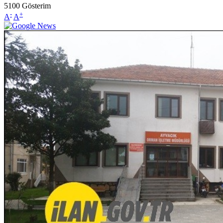
5100
Gösterim
-
+
A
A