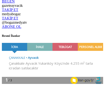
BEĞEN
gazeteayvacik
TAKİP ET
medyabogaz
TAKİP ET
@bogazmedyatv
ABONE OL
Resmî İlanlar