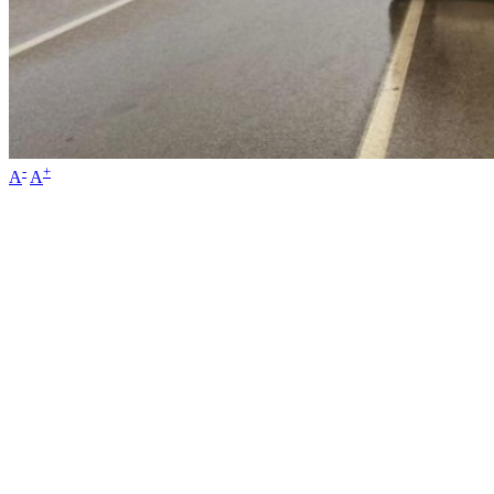
-
+
A
A