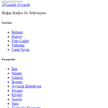
Boğaz Radyo Ve Televizyon
Sayfalar
İletişim
Künye
Foto Galeri
Videolar
Canlı Yayın
Kategoriler
İlan
Yaşam
Güncel
İlçemiz
Ayvacık Belediyesi
Siyaset
Köyler
Asayiş
Spor
Tarım Ve Ekonomi