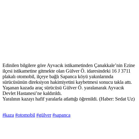
Edinilen bilgilere göre Ayvacık istikametinden Çanakkale’nin Ezine
ilçesi istikametine gitmekte olan Gülver Ö. idaresindeki 16 J 3711
plakalı otomobil, ilçeye bağlı Sapanca köyü yakınlarında
sürücüsünün direksiyon hakimiyetini kaybetmesi sonucu takla attı.
Yaşanan kazada araç sürücüsü Gülver Ö. yaralanarak Ayvacık
Devlet Hastanesi’ne kaldırıldı.
Yaralının kazayı hafif yaralarla atlattığı öğrenildi. (Haber: Sedat Uz)
#kaza
#otomobil
#gülver
#sapanca