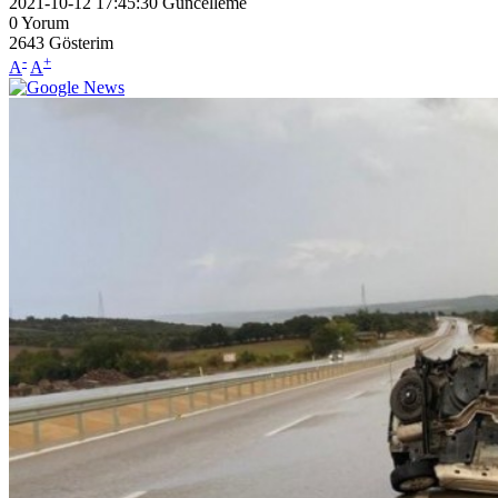
2021-10-12 17:45:30
Güncelleme
0
Yorum
2643
Gösterim
-
+
A
A