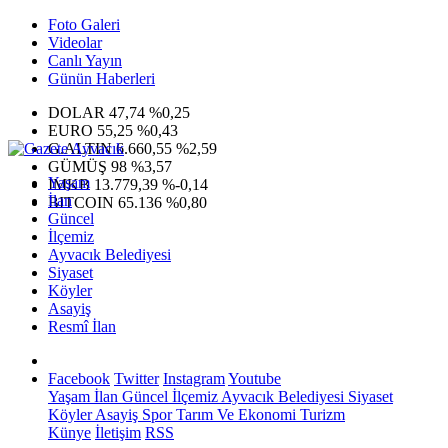
Foto Galeri
Videolar
Canlı Yayın
Günün Haberleri
DOLAR
47,74
%0,25
EURO
55,25
%0,43
G.ALTIN
6.660,55
%2,59
GÜMÜŞ
98
%3,57
Yaşam
IMKB
13.779,39
%-0,14
İlan
BITCOIN
65.136
%0,80
Güncel
İlçemiz
Ayvacık Belediyesi
Siyaset
Köyler
Asayiş
Resmî İlan
Facebook
Twitter
Instagram
Youtube
Yaşam
İlan
Güncel
İlçemiz
Ayvacık Belediyesi
Siyaset
Köyler
Asayiş
Spor
Tarım Ve Ekonomi
Turizm
Künye
İletişim
RSS