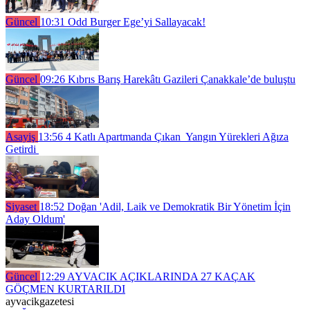
Güncel
10:31
Odd Burger Ege’yi Sallayacak!
Güncel
09:26
Kıbrıs Barış Harekâtı Gazileri Çanakkale’de buluştu
Asayiş
13:56
4 Katlı Apartmanda Çıkan Yangın Yürekleri Ağıza
Getirdi
Siyaset
18:52
Doğan 'Adil, Laik ve Demokratik Bir Yönetim İçin
Aday Oldum'
Güncel
12:29
AYVACIK AÇIKLARINDA 27 KAÇAK
GÖÇMEN KURTARILDI
ayvacikgazetesi