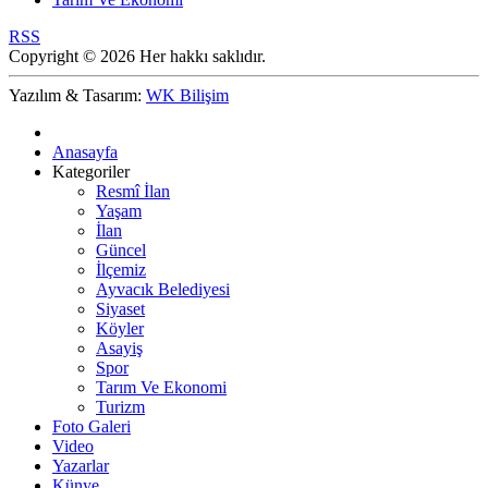
RSS
Copyright © 2026 Her hakkı saklıdır.
Yazılım & Tasarım:
WK Bilişim
Anasayfa
Kategoriler
Resmî İlan
Yaşam
İlan
Güncel
İlçemiz
Ayvacık Belediyesi
Siyaset
Köyler
Asayiş
Spor
Tarım Ve Ekonomi
Turizm
Foto Galeri
Video
Yazarlar
Künye