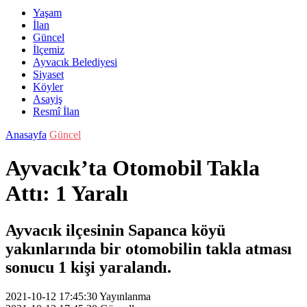
Yaşam
İlan
Güncel
İlçemiz
Ayvacık Belediyesi
Siyaset
Köyler
Asayiş
Resmî İlan
Anasayfa
Güncel
Ayvacık’ta Otomobil Takla
Attı: 1 Yaralı
Ayvacık ilçesinin Sapanca köyü
yakınlarında bir otomobilin takla atması
sonucu 1 kişi yaralandı.
2021-10-12 17:45:30
Yayınlanma