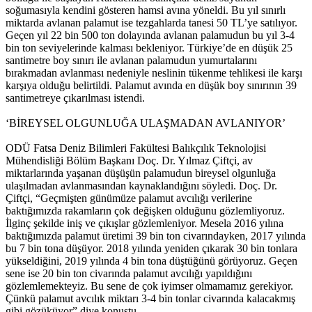
soğumasıyla kendini gösteren hamsi avına yöneldi. Bu yıl sınırlı
miktarda avlanan palamut ise tezgahlarda tanesi 50 TL’ye satılıyor.
Geçen yıl 22 bin 500 ton dolayında avlanan palamudun bu yıl 3-4
bin ton seviyelerinde kalması bekleniyor. Türkiye’de en düşük 25
santimetre boy sınırı ile avlanan palamudun yumurtalarını
bırakmadan avlanması nedeniyle neslinin tükenme tehlikesi ile karşı
karşıya olduğu belirtildi. Palamut avında en düşük boy sınırının 39
santimetreye çıkarılması istendi.
‘BİREYSEL OLGUNLUĞA ULAŞMADAN AVLANIYOR’
ODÜ Fatsa Deniz Bilimleri Fakültesi Balıkçılık Teknolojisi
Mühendisliği Bölüm Başkanı Doç. Dr. Yılmaz Çiftçi, av
miktarlarında yaşanan düşüşün palamudun bireysel olgunluğa
ulaşılmadan avlanmasından kaynaklandığını söyledi. Doç. Dr.
Çiftçi, “Geçmişten günümüze palamut avcılığı verilerine
baktığımızda rakamların çok değişken olduğunu gözlemliyoruz.
İlginç şekilde iniş ve çıkışlar gözlemleniyor. Mesela 2016 yılına
baktığımızda palamut üretimi 39 bin ton civarındayken, 2017 yılında
bu 7 bin tona düşüyor. 2018 yılında yeniden çıkarak 30 bin tonlara
yükseldiğini, 2019 yılında 4 bin tona düştüğünü görüyoruz. Geçen
sene ise 20 bin ton civarında palamut avcılığı yapıldığını
gözlemlemekteyiz. Bu sene de çok iyimser olmamamız gerekiyor.
Çünkü palamut avcılık miktarı 3-4 bin tonlar civarında kalacakmış
gibi gözüküyor” diye konuştu.