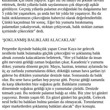
kazanmak için bunu yapıyor. Eğer biz bu hatayı bu şekilde devam
ettirirsek, ileriki yıllarda balık sayılarımızın çok düşeceği aşikâr
görülüyor. Geçmiş yıllarda palamut avcılığındaki bu dalgalanma her
5 yılda bir yaşanırken, şu anda her bir yılda bir yaşanıyor. Bu da
balık stoklarımızın çökeceğinin habercisi olarak değerlendirebilir.
Çünkü kaçınılmaz bir sonuç. Eğer biz yumurta bırakmamış
palamutları yakalıyorsak, stoktan çekiyorsak, balık stokları zaman
içerisinde çökecektir” dedi.
‘ŞOKLANMIŞ BALIKLARI ALACAKLAR’
Perşembe ilçesinde balıkçılık yapan Cesur Kaya ise gelecek
nesillerin balık bulamakta güçlük çekeceğini ve şoklanmış balık
almak zorunda kalacaklarını belirterek, “Her yıl balıklar da insan
gibi mevsimi geldiği zaman boğazdan çıkar, Karadeniz’e yumurta
döker, yumurta dönemi geçirir. Mayıs, haziran, temmuz aylarında bu
üç ay zarfında yumurtalarını döker, döktüğü zaman hava şartları iyi
giderse bu dökülen yumurtalar denizde tutar. Sonrasında da balık
olur. Bu sene hava şartları hep poyraz gitti. Poyraz gittiği zamanda
da karşı ülkelerden bize soğuksu gelir. Balıkların yumurta
döneminde soğuksu geldiği için o yumurtalar çürüdü. Denizde
tutmadı yani. Bu nedenle palamut balığı az oldu. Biz yine iyi günleri
yaşıyoruz. Benim yaşım 60. En güzel günleri biz geçirdik. Gelecek
nesil belki bu balıkları bulma şansları da olmayacak. Torunlarımız
süper marketlerden şoklanmış balıkları alacak” diye konuştu.