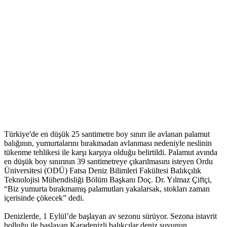
Türkiye'de en düşük 25 santimetre boy sınırı ile avlanan palamut
balığının, yumurtalarını bırakmadan avlanması nedeniyle neslinin
tükenme tehlikesi ile karşı karşıya olduğu belirtildi. Palamut avında
en düşük boy sınırının 39 santimetreye çıkarılmasını isteyen Ordu
Üniversitesi (ODÜ) Fatsa Deniz Bilimleri Fakültesi Balıkçılık
Teknolojisi Mühendisliği Bölüm Başkanı Doç. Dr. Yılmaz Çiftçi,
“Biz yumurta bırakmamış palamutları yakalarsak, stokları zaman
içerisinde çökecek” dedi.
Denizlerde, 1 Eylül’de başlayan av sezonu sürüyor. Sezona istavrit
bolluğu ile başlayan Karadenizli balıkçılar deniz suyunun