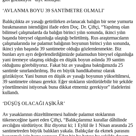
‘AVLANMA BOYU 39 SANTİMETRE OLMALI’
Balıkçılıkta av yasağı getirilirken avlanacak balığın bir sene yumurta
bırakmasının istendiğini ifade eden Doç. Dr. Çiftçi, “Yapılmış olan
bilimsel çalışmalarda da balığın birinci yılın sonunda, ikinci yılın
başında bireysel olgunluğa ulaştığı belirtilmiş. Rus araştırmacıların
çalışmalarında ise palamut balığının boyunun birinci yılın sonunda,
ikinci yılın başında 39 santimetre olduğu gözlemlenmekte. Biz
bunları ayrı ayrı değerlendirdiğimizde palamudun bireysel olgunluğa
yani üremeye ulaşmış olduğu en düşük boyun aslında 39 santim
olduğunu görebiliyoruz. Fakat biz av yasağına baktığımızda 25
santimle sınırlandırılmış. Bu en büyük handikabımız olarak
gözüküyor. Yani bunun en düşük av yasağı boyunun yükseltilmesi,
39 santimetre olması gerekir. Eğer stokların sürdürülebilir bir şekilde
yönetilmesini istiyorsak buna dikkat etmemiz gerekiyor” ifadelerini
kullandı.
‘DÜŞÜŞ OLACAĞI AŞİKÂR’
Av yasaklarının düzeltilmemesi halinde palamut stoklarının
tükeneceğine işaret eden Çiftçi, “Balıkçılarımız kurallar dâhilinde
avcılığını sürdürüyor. Biz diyoruz ki; 1 Eylül ile 1 Nisan arasında 25
santimetreden büyük balıkları yakala. Balıkçılar da ekmek parasını