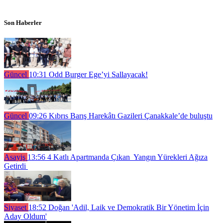
Son Haberler
Güncel
10:31
Odd Burger Ege’yi Sallayacak!
Güncel
09:26
Kıbrıs Barış Harekâtı Gazileri Çanakkale’de buluştu
Asayiş
13:56
4 Katlı Apartmanda Çıkan Yangın Yürekleri Ağıza
Getirdi
Siyaset
18:52
Doğan 'Adil, Laik ve Demokratik Bir Yönetim İçin
Aday Oldum'