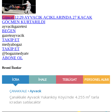
Güncel
12:29
AYVACIK AÇIKLARINDA 27 KAÇAK
GÖÇMEN KURTARILDI
ayvacikgazetesi
BEĞEN
gazeteayvacik
TAKİP ET
medyabogaz
TAKİP ET
@bogazmedyatv
ABONE OL
Resmî İlanlar