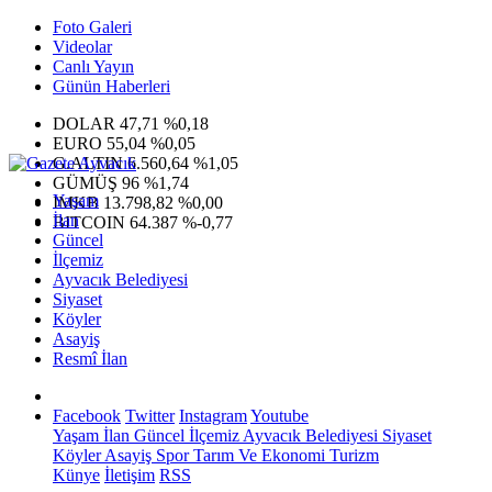
Foto Galeri
Videolar
Canlı Yayın
Günün Haberleri
DOLAR
47,71
%0,18
EURO
55,04
%0,05
G.ALTIN
6.560,64
%1,05
GÜMÜŞ
96
%1,74
Yaşam
IMKB
13.798,82
%0,00
İlan
BITCOIN
64.387
%-0,77
Güncel
İlçemiz
Ayvacık Belediyesi
Siyaset
Köyler
Asayiş
Resmî İlan
Facebook
Twitter
Instagram
Youtube
Yaşam
İlan
Güncel
İlçemiz
Ayvacık Belediyesi
Siyaset
Köyler
Asayiş
Spor
Tarım Ve Ekonomi
Turizm
Künye
İletişim
RSS