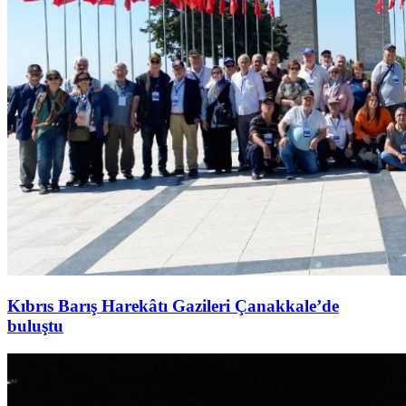
Kıbrıs Barış Harekâtı Gazileri Çanakkale’de
buluştu