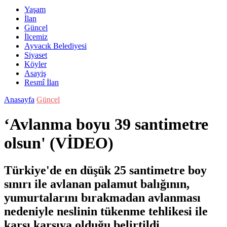
Yaşam
İlan
Güncel
İlçemiz
Ayvacık Belediyesi
Siyaset
Köyler
Asayiş
Resmî İlan
Anasayfa
Güncel
‘Avlanma boyu 39 santimetre
olsun' (VİDEO)
Türkiye'de en düşük 25 santimetre boy
sınırı ile avlanan palamut balığının,
yumurtalarını bırakmadan avlanması
nedeniyle neslinin tükenme tehlikesi ile
karşı karşıya olduğu belirtildi.