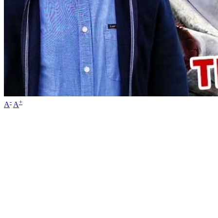
-
+
A
A