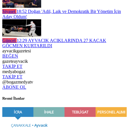
Siyaset
18:52
Doğan 'Adil, Laik ve Demokratik Bir Yönetim İçin
Aday Oldum'
Güncel
12:29
AYVACIK AÇIKLARINDA 27 KAÇAK
GÖÇMEN KURTARILDI
ayvacikgazetesi
BEĞEN
gazeteayvacik
TAKİP ET
medyabogaz
TAKİP ET
@bogazmedyatv
ABONE OL
Resmî İlanlar