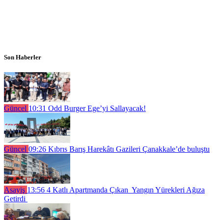
Son Haberler
Güncel
10:31
Odd Burger Ege’yi Sallayacak!
Güncel
09:26
Kıbrıs Barış Harekâtı Gazileri Çanakkale’de buluştu
Asayiş
13:56
4 Katlı Apartmanda Çıkan Yangın Yürekleri Ağıza
Getirdi