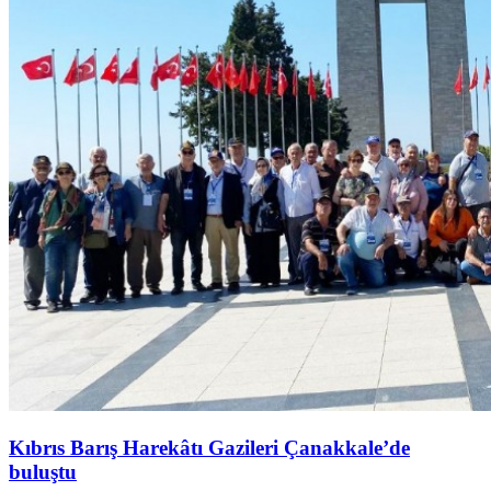
Kıbrıs Barış Harekâtı Gazileri Çanakkale’de
buluştu