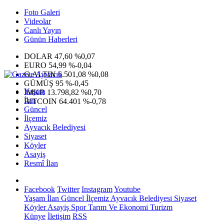
Foto Galeri
Videolar
Canlı Yayın
Günün Haberleri
DOLAR
47,60
%0,07
EURO
54,99
%-0,04
G.ALTIN
6.501,08
%0,08
GÜMÜŞ
95
%-0,45
Yaşam
IMKB
13.798,82
%0,70
İlan
BITCOIN
64.401
%-0,78
Güncel
İlçemiz
Ayvacık Belediyesi
Siyaset
Köyler
Asayiş
Resmî İlan
Facebook
Twitter
Instagram
Youtube
Yaşam
İlan
Güncel
İlçemiz
Ayvacık Belediyesi
Siyaset
Köyler
Asayiş
Spor
Tarım Ve Ekonomi
Turizm
Künye
İletişim
RSS