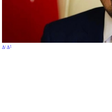
-
+
A
A