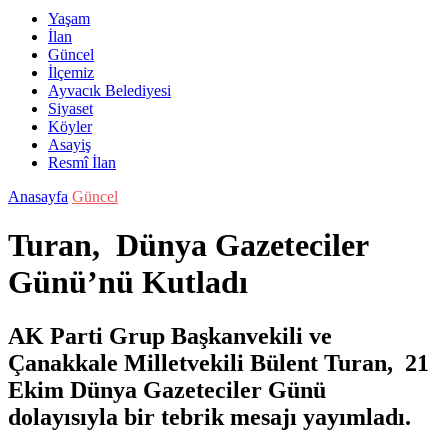
Yaşam
İlan
Güncel
İlçemiz
Ayvacık Belediyesi
Siyaset
Köyler
Asayiş
Resmî İlan
Anasayfa
Güncel
Turan, Dünya Gazeteciler
Günü’nü Kutladı
AK Parti Grup Başkanvekili ve
Çanakkale Milletvekili Bülent Turan, 21
Ekim Dünya Gazeteciler Günü
dolayısıyla bir tebrik mesajı yayımladı.