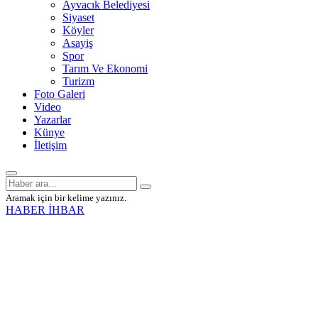
Ayvacık Belediyesi
Siyaset
Köyler
Asayiş
Spor
Tarım Ve Ekonomi
Turizm
Foto Galeri
Video
Yazarlar
Künye
İletişim
Aramak için bir kelime yazınız.
HABER İHBAR