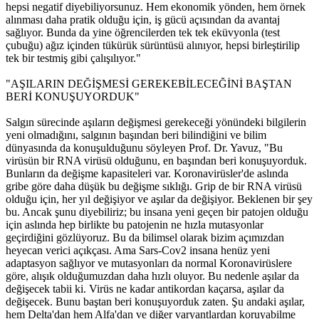
hepsi negatif diyebiliyorsunuz. Hem ekonomik yönden, hem örnek
alınması daha pratik olduğu için, iş gücü açısından da avantaj
sağlıyor. Bunda da yine öğrencilerden tek tek eküvyonla (test
çubuğu) ağız içinden tükürük sürüntüsü alınıyor, hepsi birleştirilip
tek bir testmiş gibi çalışılıyor."
"AŞILARIN DEĞİŞMESİ GEREKEBİLECEĞİNİ BAŞTAN
BERİ KONUŞUYORDUK"
Salgın sürecinde aşıların değişmesi gerekeceği yönündeki bilgilerin
yeni olmadığını, salgının başından beri bilindiğini ve bilim
dünyasında da konuşulduğunu söyleyen Prof. Dr. Yavuz, "Bu
virüsün bir RNA virüsü olduğunu, en başından beri konuşuyorduk.
Bunların da değişme kapasiteleri var. Koronavirüsler'de aslında
gribe göre daha düşük bu değişme sıklığı. Grip de bir RNA virüsü
olduğu için, her yıl değişiyor ve aşılar da değişiyor. Beklenen bir şey
bu. Ancak şunu diyebiliriz; bu insana yeni geçen bir patojen olduğu
için aslında hep birlikte bu patojenin ne hızla mutasyonlar
geçirdiğini gözlüyoruz. Bu da bilimsel olarak bizim açımızdan
heyecan verici açıkçası. Ama Sars-Cov2 insana henüz yeni
adaptasyon sağlıyor ve mutasyonları da normal Koronavirüslere
göre, alışık olduğumuzdan daha hızlı oluyor. Bu nedenle aşılar da
değişecek tabii ki. Virüs ne kadar antikordan kaçarsa, aşılar da
değişecek. Bunu baştan beri konuşuyorduk zaten. Şu andaki aşılar,
hem Delta'dan hem Alfa'dan ve diğer varyantlardan koruyabilme