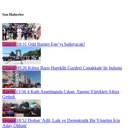
Son Haberler
Güncel
10:31
Odd Burger Ege’yi Sallayacak!
Güncel
09:26
Kıbrıs Barış Harekâtı Gazileri Çanakkale’de buluştu
Asayiş
13:56
4 Katlı Apartmanda Çıkan Yangın Yürekleri Ağıza
Getirdi
Siyaset
18:52
Doğan 'Adil, Laik ve Demokratik Bir Yönetim İçin
Aday Oldum'