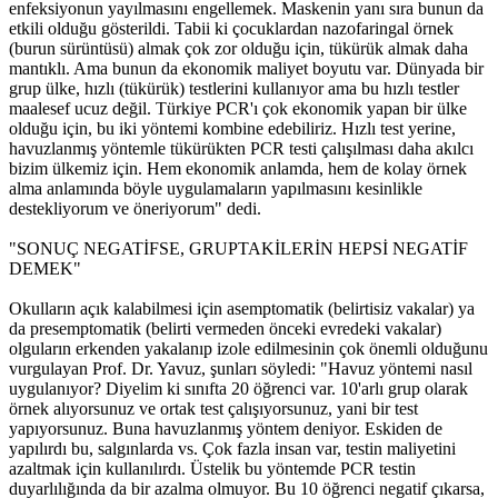
enfeksiyonun yayılmasını engellemek. Maskenin yanı sıra bunun da
etkili olduğu gösterildi. Tabii ki çocuklardan nazofaringal örnek
(burun sürüntüsü) almak çok zor olduğu için, tükürük almak daha
mantıklı. Ama bunun da ekonomik maliyet boyutu var. Dünyada bir
grup ülke, hızlı (tükürük) testlerini kullanıyor ama bu hızlı testler
maalesef ucuz değil. Türkiye PCR'ı çok ekonomik yapan bir ülke
olduğu için, bu iki yöntemi kombine edebiliriz. Hızlı test yerine,
havuzlanmış yöntemle tükürükten PCR testi çalışılması daha akılcı
bizim ülkemiz için. Hem ekonomik anlamda, hem de kolay örnek
alma anlamında böyle uygulamaların yapılmasını kesinlikle
destekliyorum ve öneriyorum" dedi.
"SONUÇ NEGATİFSE, GRUPTAKİLERİN HEPSİ NEGATİF
DEMEK"
Okulların açık kalabilmesi için asemptomatik (belirtisiz vakalar) ya
da presemptomatik (belirti vermeden önceki evredeki vakalar)
olguların erkenden yakalanıp izole edilmesinin çok önemli olduğunu
vurgulayan Prof. Dr. Yavuz, şunları söyledi: "Havuz yöntemi nasıl
uygulanıyor? Diyelim ki sınıfta 20 öğrenci var. 10'arlı grup olarak
örnek alıyorsunuz ve ortak test çalışıyorsunuz, yani bir test
yapıyorsunuz. Buna havuzlanmış yöntem deniyor. Eskiden de
yapılırdı bu, salgınlarda vs. Çok fazla insan var, testin maliyetini
azaltmak için kullanılırdı. Üstelik bu yöntemde PCR testin
duyarlılığında da bir azalma olmuyor. Bu 10 öğrenci negatif çıkarsa,