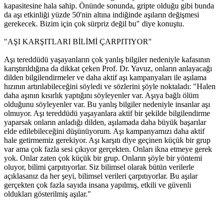
kapasitesine hala sahip. Önünde sonunda, gripte olduğu gibi bunda
da aşı etkinliği yüzde 50'nin altına indiğinde aşıların değişmesi
gerekecek. Bizim için çok sürpriz değil bu" diye konuştu.
"AŞI KARŞITLARI BİLİMİ ÇARPITIYOR"
Aşı tereddüdü yaşayanların çok yanlış bilgiler nedeniyle kafasının
karıştırıldığına da dikkat çeken Prof. Dr. Yavuz, onların anlayacağı
dilden bilgilendirmeler ve daha aktif aşı kampanyaları ile aşılama
hızının artırılabileceğini söyledi ve sözlerini şöyle noktaladı: "Halen
daha aşının kısırlık yaptığını söyleyenler var. Aşıya bağlı ölüm
olduğunu söyleyenler var. Bu yanlış bilgiler nedeniyle insanlar aşı
olmuyor. Aşı tereddüdü yaşayanlara aktif bir şekilde bilgilendirme
yaparsak onların anladığı dilden, aşılamada daha büyük başarılar
elde edilebileceğini düşünüyorum. Aşı kampanyamızı daha aktif
hale getirmemiz gerekiyor. Aşı karşıtı diye geçinen küçük bir grup
var ama çok fazla sesi çıkıyor gerçekten. Onları ikna etmeye gerek
yok. Onlar zaten çok küçük bir grup. Onların şöyle bir yöntemi
oluyor, bilimi çarpıtıyorlar. Siz bilimsel olarak bütün verilerle
açıklasanız da her şeyi, bilimsel verileri çarpıtıyorlar. Bu aşılar
gerçekten çok fazla sayıda insana yapılmış, etkili ve güvenli
oldukları gösterilmiş aşılar."