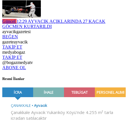
Güncel
12:29
AYVACIK AÇIKLARINDA 27 KAÇAK
GÖÇMEN KURTARILDI
ayvacikgazetesi
BEĞEN
gazeteayvacik
TAKİP ET
medyabogaz
TAKİP ET
@bogazmedyatv
ABONE OL
Resmî İlanlar