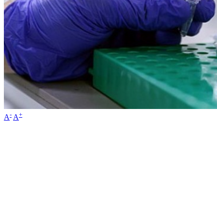
-
+
A
A