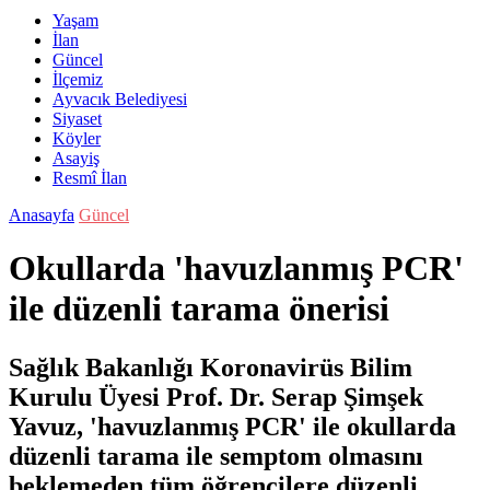
Yaşam
İlan
Güncel
İlçemiz
Ayvacık Belediyesi
Siyaset
Köyler
Asayiş
Resmî İlan
Anasayfa
Güncel
Okullarda 'havuzlanmış PCR'
ile düzenli tarama önerisi
Sağlık Bakanlığı Koronavirüs Bilim
Kurulu Üyesi Prof. Dr. Serap Şimşek
Yavuz, 'havuzlanmış PCR' ile okullarda
düzenli tarama ile semptom olmasını
beklemeden tüm öğrencilere düzenli