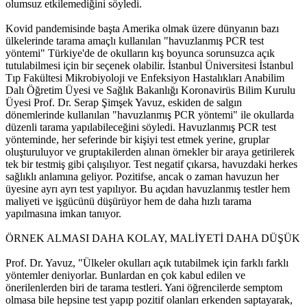
olumsuz etkilemediğini söyledi.
Kovid pandemisinde başta Amerika olmak üzere dünyanın bazı
ülkelerinde tarama amaçlı kullanılan "havuzlanmış PCR test
yöntemi" Türkiye'de de okulların kış boyunca sorunsuzca açık
tutulabilmesi için bir seçenek olabilir. İstanbul Üniversitesi İstanbul
Tıp Fakültesi Mikrobiyoloji ve Enfeksiyon Hastalıkları Anabilim
Dalı Öğretim Üyesi ve Sağlık Bakanlığı Koronavirüs Bilim Kurulu
Üyesi Prof. Dr. Serap Şimşek Yavuz, eskiden de salgın
dönemlerinde kullanılan "havuzlanmış PCR yöntemi" ile okullarda
düzenli tarama yapılabileceğini söyledi. Havuzlanmış PCR test
yönteminde, her seferinde bir kişiyi test etmek yerine, gruplar
oluşturuluyor ve gruptakilerden alınan örnekler bir araya getirilerek
tek bir testmiş gibi çalışılıyor. Test negatif çıkarsa, havuzdaki herkes
sağlıklı anlamına geliyor. Pozitifse, ancak o zaman havuzun her
üyesine ayrı ayrı test yapılıyor. Bu açıdan havuzlanmış testler hem
maliyeti ve işgücünü düşürüyor hem de daha hızlı tarama
yapılmasına imkan tanıyor.
ÖRNEK ALMASI DAHA KOLAY, MALİYETİ DAHA DÜŞÜK
Prof. Dr. Yavuz, "Ülkeler okulları açık tutabilmek için farklı farklı
yöntemler deniyorlar. Bunlardan en çok kabul edilen ve
önerilenlerden biri de tarama testleri. Yani öğrencilerde semptom
olmasa bile hepsine test yapıp pozitif olanları erkenden saptayarak,