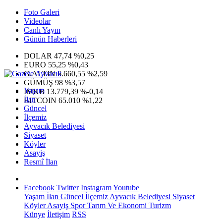
Foto Galeri
Videolar
Canlı Yayın
Günün Haberleri
DOLAR
47,74
%0,25
EURO
55,25
%0,43
G.ALTIN
6.660,55
%2,59
GÜMÜŞ
98
%3,57
Yaşam
IMKB
13.779,39
%-0,14
İlan
BITCOIN
65.010
%1,22
Güncel
İlçemiz
Ayvacık Belediyesi
Siyaset
Köyler
Asayiş
Resmî İlan
Facebook
Twitter
Instagram
Youtube
Yaşam
İlan
Güncel
İlçemiz
Ayvacık Belediyesi
Siyaset
Köyler
Asayiş
Spor
Tarım Ve Ekonomi
Turizm
Künye
İletişim
RSS