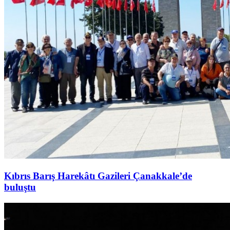
Kıbrıs Barış Harekâtı Gazileri Çanakkale’de
buluştu