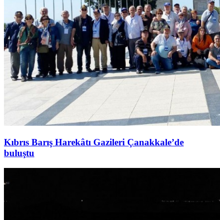
Kıbrıs Barış Harekâtı Gazileri Çanakkale’de
buluştu