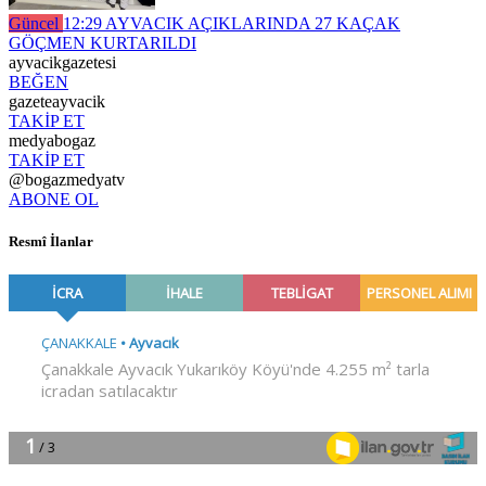
Güncel
12:29
AYVACIK AÇIKLARINDA 27 KAÇAK
GÖÇMEN KURTARILDI
ayvacikgazetesi
BEĞEN
gazeteayvacik
TAKİP ET
medyabogaz
TAKİP ET
@bogazmedyatv
ABONE OL
Resmî İlanlar