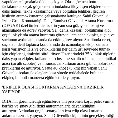
yaptıkları çalışmalarla dikkat çekiyor. Olası göçmen botu
facialarında kaçak göçmenlerin imdadına ilk yetişen ekiplerden olan
dalış timleri, tekne kazalarında veya boğulma tehlikesi geçiren
kişilerin arama- kurtarma çalışmalarına katılıyor. Sahil Güvenlik
İzmir Grup Komutanlığı Dalış Emniyet Güvenlik Arama Kurtarma
(DEGAK) özel timleri denizlerin yanı sıra göl, gölet, baraj ve
akarsularda da görev yapıyor. Sel, deniz kazaları, boğulmalar gibi
çeşitli olaylarda arama kurtarma görevini icra eden ekipler, suçun ve
suçlunun aydınlatılmasında da etkin görev alıyor. Su altında ceset,
suç aleti, delil toplama konularında da uzmanlaşan ekip, zamana
karşı yarışıyor. Hız ve çevikliklerini her daim üst seviyede tutmak
için ekipler eğitimlerini sürdürüyor. Üzerlerindeki 35 kiloluk tüplerle
dalış yapan ekipler, kullandıkları insansız su altı robotu, su altı intikal
aracı (su altı scooter) ve insansız cankurtaran aracı gibi cihazlardaki
pratiklerini de arttırıyor. Saatte 40 knot (75 km) hız yapan Sahil
Güvenlik botları ile olaylara kısa sürede müdahalede bulunan
ekipler, bu botla manevra eğitimleri de yapıyor.
'EKİPLER OLASI KURTARMA ANLARINA HAZIRLIK
YAPIYOR'
DHA'nın görüntülediği eğitimlerde tim personeli koşu, palet vurma,
barfiks ve şınav gibi fiziki antrenmanlarla dayanıklılığını
arttırıyor. Ardından çeşitli senaryoları icra edip olası kurtarma
anlarına hazırlık yapıyor. Sahil Güvenlik ekiplerinin gerçekleştirdiği