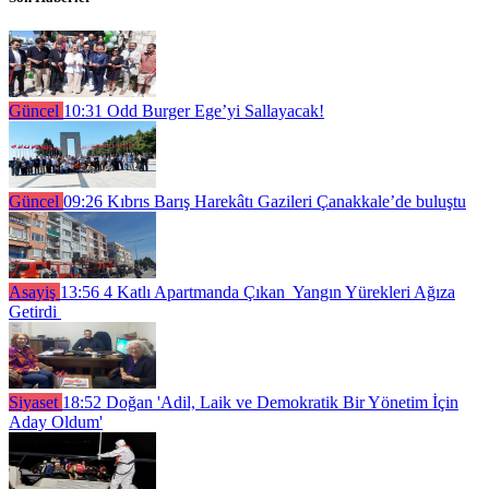
Güncel
10:31
Odd Burger Ege’yi Sallayacak!
Güncel
09:26
Kıbrıs Barış Harekâtı Gazileri Çanakkale’de buluştu
Asayiş
13:56
4 Katlı Apartmanda Çıkan Yangın Yürekleri Ağıza
Getirdi
Siyaset
18:52
Doğan 'Adil, Laik ve Demokratik Bir Yönetim İçin
Aday Oldum'