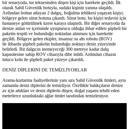
bir senaryoda, tur teknesinden düşen kişi için harekete geçildi. İlk
olarak Sahil Güvenlik botuyla, sudaki kişinin yanına ulaşıldı.
Ardından bottan atlayan 2 dalgıç, boğulma tehlikesi yaşayan kişiyi,
bölgeye gelen sürat botuna çıkardı. Sürat botu, bu kişiyi tedavisi için
hastaneye götürülmek üzere karaya ulaştırdı. Bir diğer senaryoda da
denize atılan ve içerisinde uyuşturucu olduğu ihbar edilen şüpheli bir
paketin tespiti ve bulunduğu noktadan alınması için harekette
geçildi. Bölgeye gelen ekipler, insansız su altı robotu (ROV)
ile ihbarda şüpheli paketin bulunduğu noktayı deniz yüzeyinde
belirledi. Bir dalgıcın inemeyeceği 300 metreye kadar dalış
kapasitesine sahip ROV cihazıyla dibe inildi. Ardından cihazın
tutucu kolu ile şüpheli paket yüzeye çıkarıldı.
DENİZ DİPLERİNİ DE TEMİZLİYORLAR
Arama-kurtarma faaliyetlerinin yanı sıra Sahil Güvenlik timleri, aynı
zamanda deniz diplerini de temizliyor. Özellikle balıkçıların denize
av için attıkları ve deniz diplerin düşen, doğal yaşamı tehdit eden
metrelerce uzunluktaki ağlar timler tarafından temizleniyor.