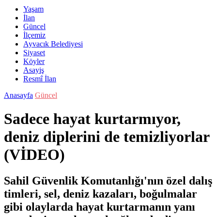
Yaşam
İlan
Güncel
İlçemiz
Ayvacık Belediyesi
Siyaset
Köyler
Asayiş
Resmî İlan
Anasayfa
Güncel
Sadece hayat kurtarmıyor,
deniz diplerini de temizliyorlar
(VİDEO)
Sahil Güvenlik Komutanlığı'nın özel dalış
timleri, sel, deniz kazaları, boğulmalar
gibi olaylarda hayat kurtarmanın yanı