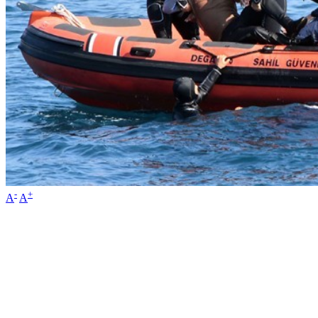
-
+
A
A