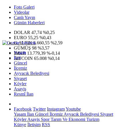
Foto Galeri
Videolar
Canlı Yayın
Günün Haberleri
DOLAR
47,74
%0,25
EURO
55,25
%0,43
G.ALTIN
6.660,55
%2,59
GÜMÜŞ
98
%3,57
Yaşam
IMKB
13.779,39
%-0,14
İlan
BITCOIN
65.008
%0,14
Güncel
İlçemiz
Ayvacık Belediyesi
Siyaset
Köyler
Asayiş
Resmî İlan
Facebook
Twitter
Instagram
Youtube
Yaşam
İlan
Güncel
İlçemiz
Ayvacık Belediyesi
Siyaset
Köyler
Asayiş
Spor
Tarım Ve Ekonomi
Turizm
Künye
İletişim
RSS