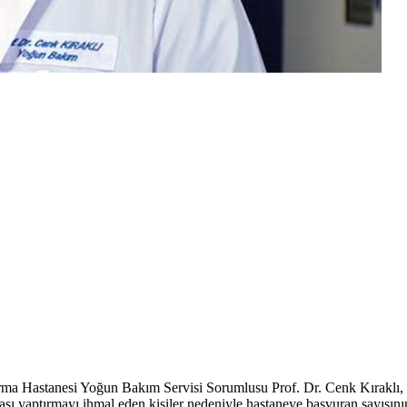
ırma Hastanesi Yoğun Bakım Servisi Sorumlusu Prof. Dr. Cenk Kıraklı, y
ı yaptırmayı ihmal eden kişiler nedeniyle hastaneye başvuran sayısının 