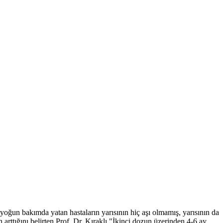
oğun bakımda yatan hastaların yarısının hiç aşı olmamış, yarısının da
arttığını belirten Prof. Dr. Kıraklı "İkinci dozun üzerinden 4-6 ay