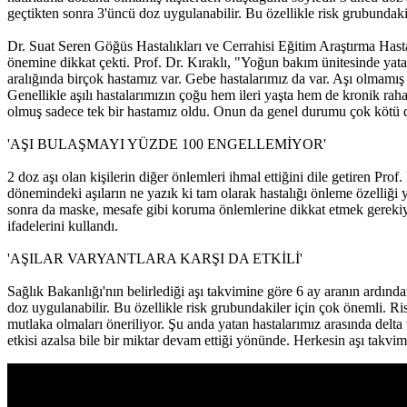
geçtikten sonra 3'üncü doz uygulanabilir. Bu özellikle risk grubundaki
Dr. Suat Seren Göğüs Hastalıkları ve Cerrahisi Eğitim Araştırma Hast
önemine dikkat çekti. Prof. Dr. Kıraklı, "Yoğun bakım ünitesinde yata
aralığında birçok hastamız var. Gebe hastalarımız da var. Aşı olmamış h
Genellikle aşılı hastalarımızın çoğu hem ileri yaşta hem de kronik rah
olmuş sadece tek bir hastamız oldu. Onun da genel durumu çok kötü d
'AŞI BULAŞMAYI YÜZDE 100 ENGELLEMİYOR'
2 doz aşı olan kişilerin diğer önlemleri ihmal ettiğini dile getiren Pro
dönemindeki aşıların ne yazık ki tam olarak hastalığı önleme özelliği
sonra da maske, mesafe gibi koruma önlemlerine dikkat etmek gerekiyor
ifadelerini kullandı.
'AŞILAR VARYANTLARA KARŞI DA ETKİLİ'
Sağlık Bakanlığı'nın belirlediği aşı takvimine göre 6 ay aranın ardınd
doz uygulanabilir. Bu özellikle risk grubundakiler için çok önemli. R
mutlaka olmaları öneriliyor. Şu anda yatan hastalarımız arasında delta 
etkisi azalsa bile bir miktar devam ettiği yönünde. Herkesin aşı takv