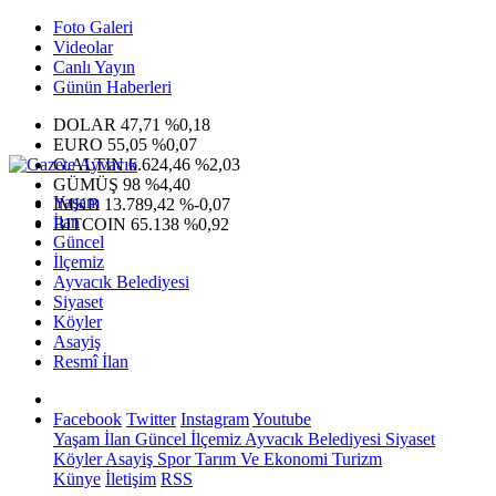
Foto Galeri
Videolar
Canlı Yayın
Günün Haberleri
DOLAR
47,71
%0,18
EURO
55,05
%0,07
G.ALTIN
6.624,46
%2,03
GÜMÜŞ
98
%4,40
Yaşam
IMKB
13.789,42
%-0,07
İlan
BITCOIN
65.138
%0,92
Güncel
İlçemiz
Ayvacık Belediyesi
Siyaset
Köyler
Asayiş
Resmî İlan
Facebook
Twitter
Instagram
Youtube
Yaşam
İlan
Güncel
İlçemiz
Ayvacık Belediyesi
Siyaset
Köyler
Asayiş
Spor
Tarım Ve Ekonomi
Turizm
Künye
İletişim
RSS