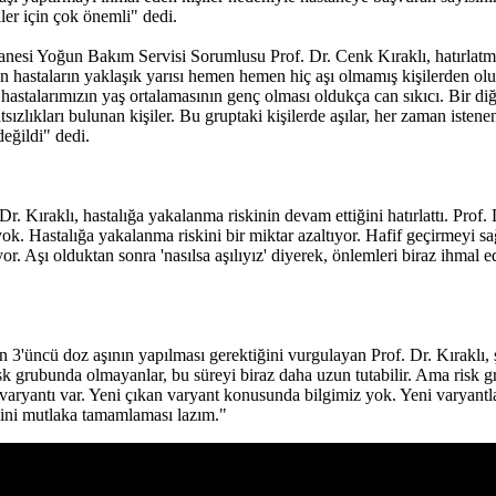
ler için çok önemli" dedi.
anesi Yoğun Bakım Servisi Sorumlusu Prof. Dr. Cenk Kıraklı, hatırlatm
n hastaların yaklaşık yarısı hemen hemen hiç aşı olmamış kişilerden olu
astalarımızın yaş ortalamasının genç olması oldukça can sıkıcı. Bir diğer
atsızlıkları bulunan kişiler. Bu gruptaki kişilerde aşılar, her zaman is
eğildi" dedi.
f. Dr. Kıraklı, hastalığa yakalanma riskinin devam ettiğini hatırlattı. Pr
 yok. Hastalığa yakalanma riskini bir miktar azaltıyor. Hafif geçirmey
. Aşı olduktan sonra 'nasılsa aşılıyız' diyerek, önlemleri biraz ihmal 
an 3'üncü doz aşının yapılması gerektiğini vurgulayan Prof. Dr. Kıraklı,
isk grubunda olmayanlar, bu süreyi biraz daha uzun tutabilir. Ama risk
varyantı var. Yeni çıkan varyant konusunda bilgimiz yok. Yeni varyantlar 
imini mutlaka tamamlaması lazım."