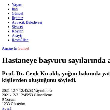
Yaşam
İlan
Güncel
İlçemiz
Ayvacık Belediyesi
Siyaset
Köyler
Asayiş
Resmî İlan
Anasayfa
Güncel
Hastaneye başvuru sayılarında 
Prof. Dr. Cenk Kıraklı, yoğun bakımda yat
kişilerden oluştuğunu söyledi.
2021-12-7 12:45:53
Yayınlanma
2021-12-7 12:45:53
Güncelleme
0
Yorum
1233
Gösterim
-
+
A
A