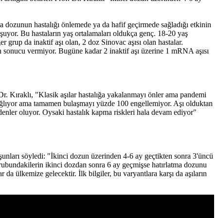
a dozunun hastalığı önlemede ya da hafif geçirmede sağladığı etkinin
şuyor. Bu hastaların yaş ortalamaları oldukça genç. 18-20 yaş
 grup da inaktif aşı olan, 2 doz Sinovac aşısı olan hastalar.
tenen sonucu vermiyor. Bugüne kadar 2 inaktif aşı üzerine 1 mRNA aşısı
of. Dr. Kıraklı, "Klasik aşılar hastalığa yakalanmayı önler ama pandemi
i sağlıyor ama tamamen bulaşmayı yüzde 100 engellemiyor. Aşı olduktan
edenler oluyor. Oysaki hastalık kapma riskleri hala devam ediyor"
 şunları söyledi: "İkinci dozun üzerinden 4-6 ay geçtikten sonra 3'üncü
 grubundakilerin ikinci dozdan sonra 6 ay geçmişse hatırlatma dozunu
da ülkemize gelecektir. İlk bilgiler, bu varyantlara karşı da aşıların