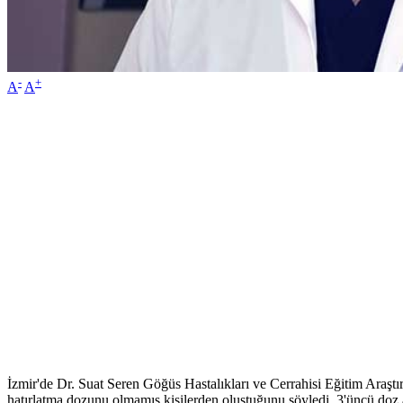
-
+
A
A
İzmir'de Dr. Suat Seren Göğüs Hastalıkları ve Cerrahisi Eğitim Araşt
hatırlatma dozunu olmamış kişilerden oluştuğunu söyledi. 3'üncü doz aş