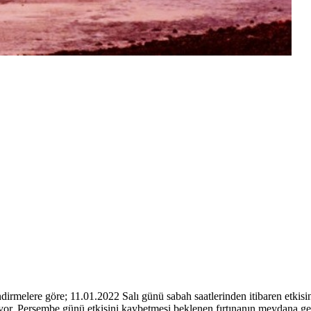
melere göre; 11.01.2022 Salı günü sabah saatlerinden itibaren etkisini 
yor. Perşembe günü etkisini kaybetmesi beklenen fırtınanın meydana get