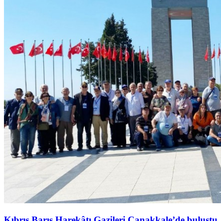
Kıbrıs Barış Harekâtı Gazileri Çanakkale’de buluştu