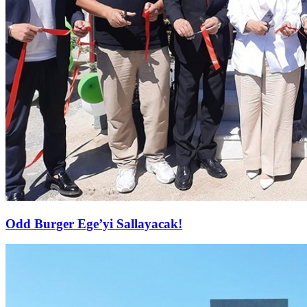
Odd Burger Ege’yi Sallayacak!