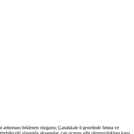
arttırması beklenen rüzgarın; Çanakkale il genelinde fırtına ve
irebileceği ulaşımda aksamalar, çatı uçması gibi olumsuzluklara karşı