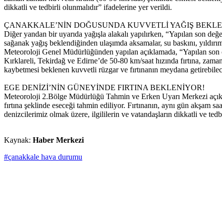
dikkatli ve tedbirli olunmalıdır” ifadelerine yer verildi.
ÇANAKKALE’NİN DOĞUSUNDA KUVVETLİ YAĞIŞ BEKLE
Diğer yandan bir uyarıda yağışla alakalı yapılırken, “Yapılan son değ
sağanak yağış beklendiğinden ulaşımda aksamalar, su baskını, yıldırım
Meteoroloji Genel Müdürlüğünden yapılan açıklamada, “Yapılan son değ
Kırklareli, Tekirdağ ve Edirne’de 50-80 km/saat hızında fırtına, zaman
kaybetmesi beklenen kuvvetli rüzgar ve fırtınanın meydana getirebilece
EGE DENİZİ’NİN GÜNEYİNDE FIRTINA BEKLENİYOR!
Meteoroloji 2.Bölge Müdürlüğü Tahmin ve Erken Uyarı Merkezi açıkla
fırtına şeklinde eseceği tahmin ediliyor. Fırtınanın, aynı gün akşam s
denizcilerimiz olmak üzere, ilgililerin ve vatandaşların dikkatli ve tedb
Kaynak:
Haber Merkezi
#çanakkale hava durumu