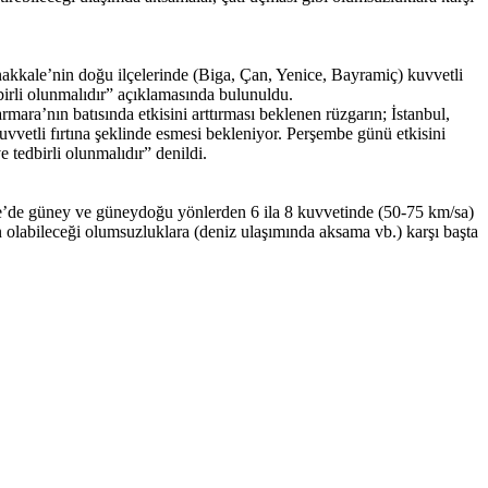
anakkale’nin doğu ilçelerinde (Biga, Çan, Yenice, Bayramiç) kuvvetli
dbirli olunmalıdır” açıklamasında bulunuldu.
ra’nın batısında etkisini arttırması beklenen rüzgarın; İstanbul,
uvvetli fırtına şeklinde esmesi bekleniyor. Perşembe günü etkisini
 tedbirli olunmalıdır” denildi.
ge’de güney ve güneydoğu yönlerden 6 ila 8 kuvvetinde (50-75 km/sa)
en olabileceği olumsuzluklara (deniz ulaşımında aksama vb.) karşı başta