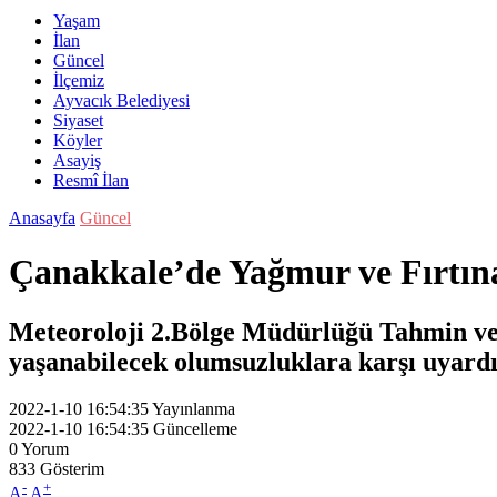
Yaşam
İlan
Güncel
İlçemiz
Ayvacık Belediyesi
Siyaset
Köyler
Asayiş
Resmî İlan
Anasayfa
Güncel
Çanakkale’de Yağmur ve Fırtın
Meteoroloji 2.Bölge Müdürlüğü Tahmin ve
yaşanabilecek olumsuzluklara karşı uyardı
2022-1-10 16:54:35
Yayınlanma
2022-1-10 16:54:35
Güncelleme
0
Yorum
833
Gösterim
-
+
A
A