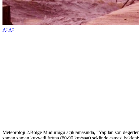
-
+
A
A
Meteoroloji 2.Bölge Müdürlüğü açıklamasında, “Yapılan son değerlendir
zaman zaman kuvvetli fırtına (60-90 km/saat) şeklinde esmesi bekleni