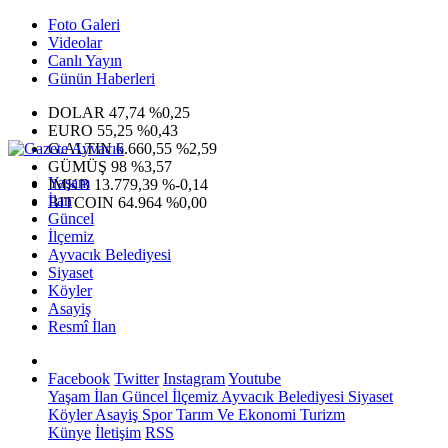
Foto Galeri
Videolar
Canlı Yayın
Günün Haberleri
DOLAR
47,74
%0,25
EURO
55,25
%0,43
G.ALTIN
6.660,55
%2,59
GÜMÜŞ
98
%3,57
Yaşam
IMKB
13.779,39
%-0,14
İlan
BITCOIN
64.964
%0,00
Güncel
İlçemiz
Ayvacık Belediyesi
Siyaset
Köyler
Asayiş
Resmî İlan
Facebook
Twitter
Instagram
Youtube
Yaşam
İlan
Güncel
İlçemiz
Ayvacık Belediyesi
Siyaset
Köyler
Asayiş
Spor
Tarım Ve Ekonomi
Turizm
Künye
İletişim
RSS