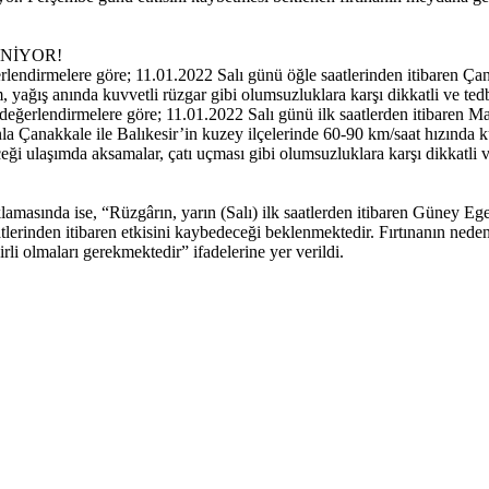
NİYOR!
erlendirmelere göre; 11.01.2022 Salı günü öğle saatlerinden itibaren Ç
, yağış anında kuvvetli rüzgar gibi olumsuzluklara karşı dikkatli ve te
erlendirmelere göre; 11.01.2022 Salı günü ilk saatlerden itibaren Marma
la Çanakkale ile Balıkesir’in kuzey ilçelerinde 60-90 km/saat hızında k
ği ulaşımda aksamalar, çatı uçması gibi olumsuzluklara karşı dikkatli ve
masında ise, “Rüzgârın, yarın (Salı) ilk saatlerden itibaren Güney E
aatlerinden itibaren etkisini kaybedeceği beklenmektedir. Fırtınanın ned
irli olmaları gerekmektedir” ifadelerine yer verildi.