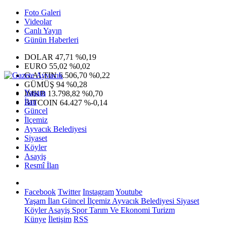
Foto Galeri
Videolar
Canlı Yayın
Günün Haberleri
DOLAR
47,71
%0,19
EURO
55,02
%0,02
G.ALTIN
6.506,70
%0,22
GÜMÜŞ
94
%0,28
Yaşam
IMKB
13.798,82
%0,70
İlan
BITCOIN
64.427
%-0,14
Güncel
İlçemiz
Ayvacık Belediyesi
Siyaset
Köyler
Asayiş
Resmî İlan
Facebook
Twitter
Instagram
Youtube
Yaşam
İlan
Güncel
İlçemiz
Ayvacık Belediyesi
Siyaset
Köyler
Asayiş
Spor
Tarım Ve Ekonomi
Turizm
Künye
İletişim
RSS