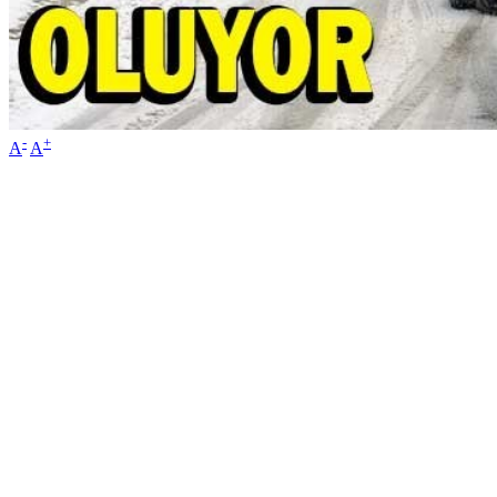
-
+
A
A