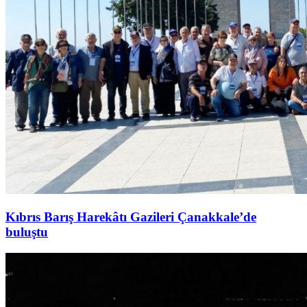
Kıbrıs Barış Harekâtı Gazileri Çanakkale’de
buluştu